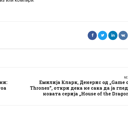
из или компири.
NE
ни:
Емилија Кларк, Денерис од „Game 
тоа
Thrones“, откри дека не сака да ја гле
новата серија „House of the Drago