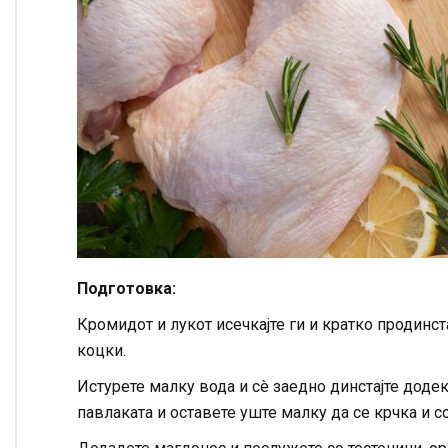
Подготовка:
Кромидот и лукот исечкајте ги и кратко продинста
коцки.
Истурете малку вода и сè заедно динстајте додека
павлаката и оставете уште малку да се крчка и с