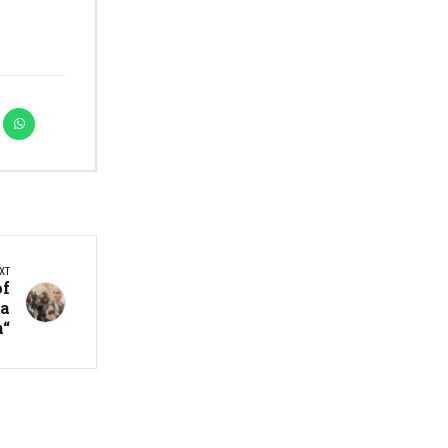
XT
of
да
n“