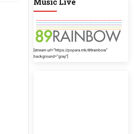
Music Live
[stream url=”https://popara.mk/89rainbow”
background=”gray”]