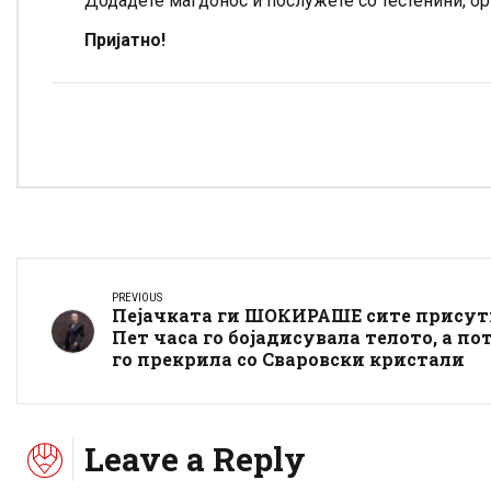
Додадете магдонос и послужете со тестенини, ор
Пријатно!
PREVIOUS
Пејачката ги ШОКИРАШЕ сите присут
Пет часа го бојадисувала телото, а по
го прекрила со Сваровски кристали
Leave a Reply