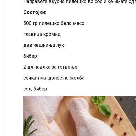
Направете вкусно пилешко во сос и ќе имате одл
Состојки:
500 гр пилешко бело месо
главица кромид
две чешниња лук
бибер
2 дл павлка за готвење
сечкан магдонос по желба
сол, бибер