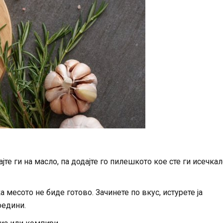
јте ги на масло, па додајте го пилешкото кое сте ги исечкал
 месото не биде готово. Зачинете по вкус, истурете ја
оедини.