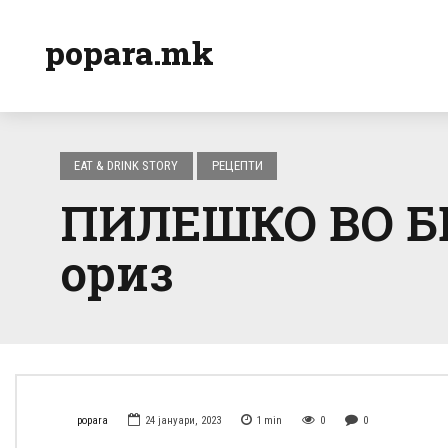
popara.mk
EAT & DRINK STORY
РЕЦЕПТИ
ПИЛЕШКО ВО БЕЛ
ориз
popara
24 јануари, 2023
1
min
0
0