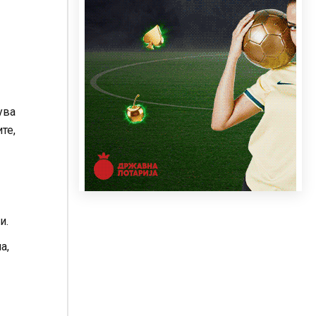
ува
те,
и.
а,