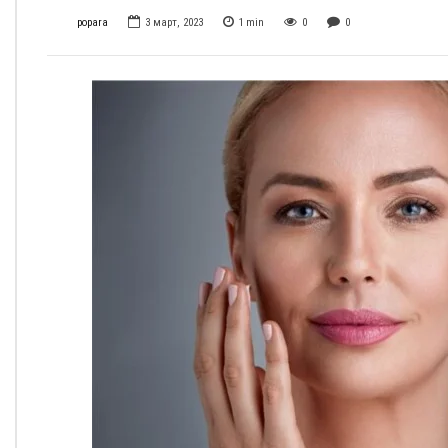
popara
3 март, 2023
1
min
0
0