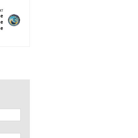
XT
се
 е
е