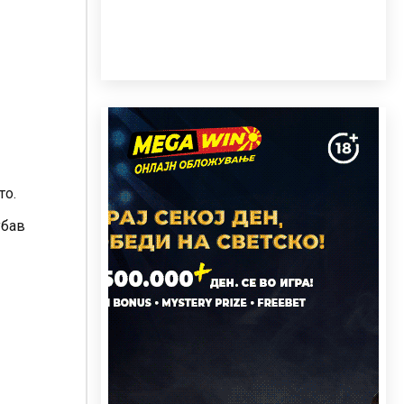
то.
убав