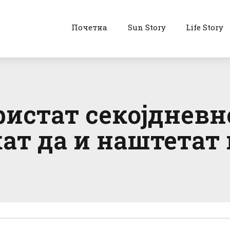
Почетна
Sun Story
Life Story
ристат секојдневно
ат да и наштетат