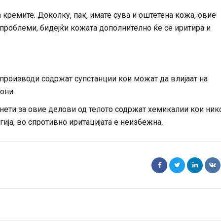
 кремите. Доколку, пак, имате сува и оштетена кожа, овие
проблеми, бидејќи кожата дополнително ќе се иритира и
производи содржат супстанции кои можат да влијаат на
они.
нети за овие делови од телото содржат хемикалии кои ни
гија, во спротивно иритацијата е неизбежна.