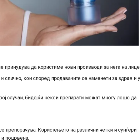
не принудува да користиме нови производи за нега на лице
 и слично, кои според продавачите се наменети за здрав и 
број случаи, бидејќи некои препарати можат многу лошо да
 се препорачува. Користењето на различни четки и сунѓери
 и поцрвена.