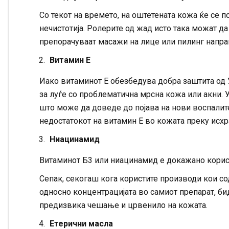
Со текот на времето, на оштетената кожа ќе се 
нечистотија. Ролерите од жад исто така можат да
препорачуваат масажи на лице или пилинг напра
Витамин Е
Иако витаминот Е обезбедува добра заштита од 
за луѓе со проблематична мрсна кожа или акни. У
што може да доведе до појава на нови воспалит
недостатокот на витамин Е во кожата преку исхр
Ниацинамид
Витаминот Б3 или ниацинамид е докажано корисе
Сепак, секогаш кога користите производи кои со
односно концентрацијата во самиот препарат, б
предизвика чешање и црвенило на кожата.
Етерични масла