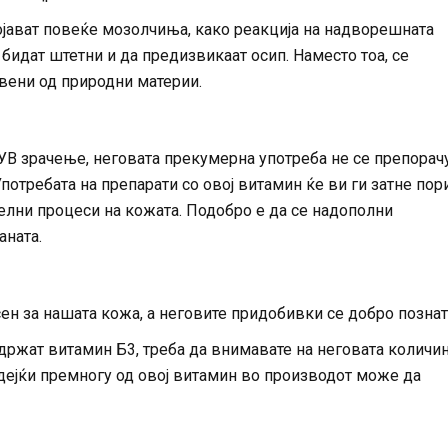
појават повеќе мозолчиња, како реакција на надворешната
 бидат штетни и да предизвикаат осип. Наместо тоа, се
вени од природни материи.
УВ зрачење, неговата прекумерна употреба не се препорач
потребата на препарати со овој витамин ќе ви ги затне пори
елни процеси на кожата. Подобро е да се надополни
аната.
н за нашата кожа, а неговите придобивки се добро познат
држат витамин Б3, треба да внимавате на неговата количин
идејќи премногу од овој витамин во производот може да