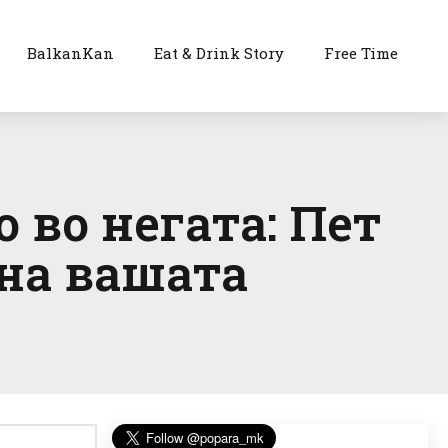
BalkanKan
Eat & Drink Story
Free Time
 во негата: Пет
 на вашата