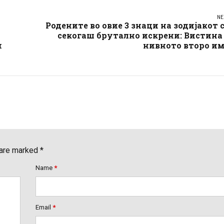
NE
Родените во овие 3 знаци на зодијакот 
секогаш брутално искрени: Вистина
и
нивното второ им
 are marked *
Name
*
Email
*