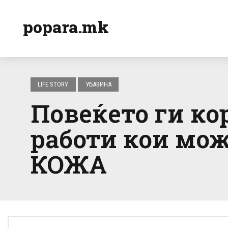
popara.mk
LIFE STORY
УБАВИНА
Повеќето ги ко
работи кои мож
КОЖА