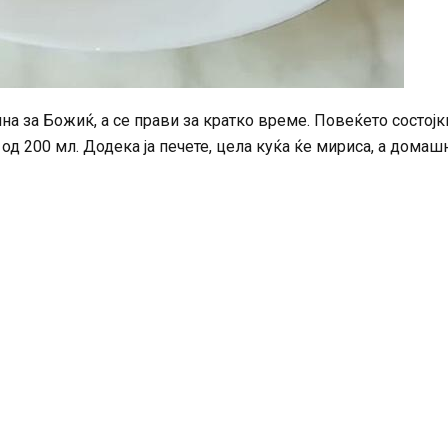
чна за Божиќ, а се прави за кратко време. Повеќето состојк
од 200 мл. Додека ја печете, цела куќа ќе мириса, а домаш