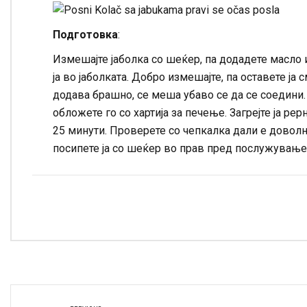
Подготовка
:
Измешајте јаболка со шеќер, па додадете масло 
ја во јаболката. Добро измешајте, па оставете ја 
додава брашно, се меша убаво се да се соедини.
обложете го со хартија за печење. Загрејте ја рер
25 минути. Проверете со чепкалка дали е доволно
посипете ја со шеќер во прав пред послужување