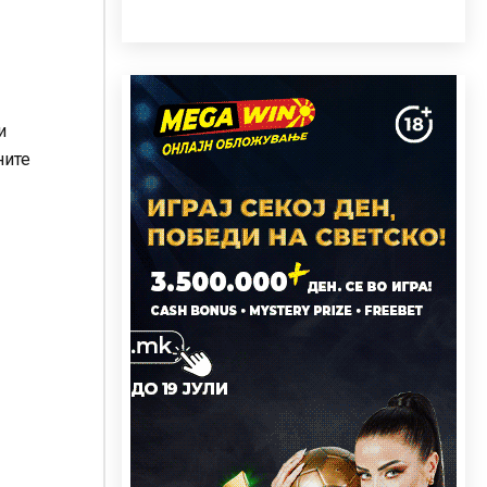
и
ните