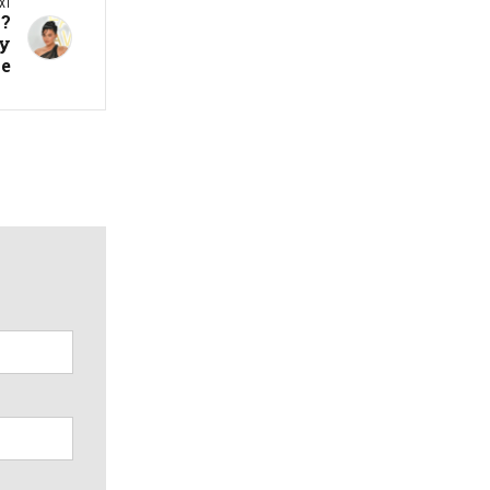
XT
?
лу
е