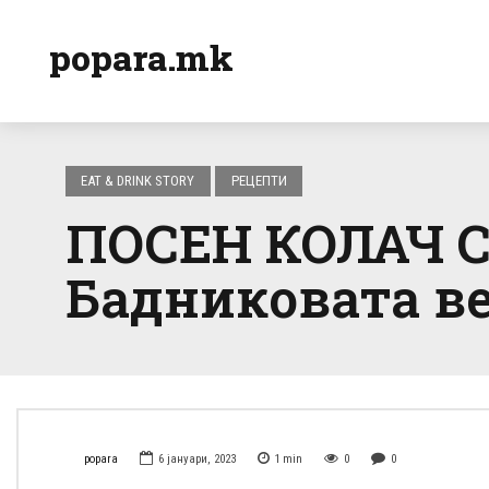
popara.mk
EAT & DRINK STORY
РЕЦЕПТИ
ПОСЕН КОЛАЧ С
Бадниковата веч
popara
6 јануари, 2023
1
min
0
0