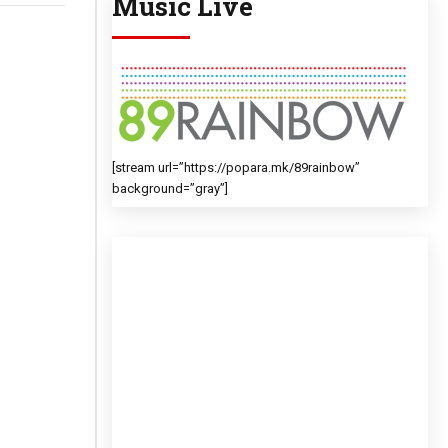
Music Live
[stream url=”https://popara.mk/89rainbow”
background=”gray”]