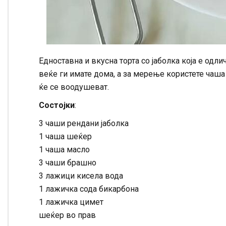
Едноставна и вкусна торта со јаболка која е одли
веќе ги имате дома, а за мерење користете чаша 
ќе се воодушеват.
Состојки
:
3 чаши рендани јаболка
1 чаша шеќер
1 чаша масло
3 чаши брашно
3 лажици кисела вода
1 лажичка сода бикарбона
1 лажичка цимет
шеќер во прав