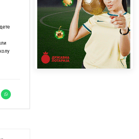
адете
или
околу