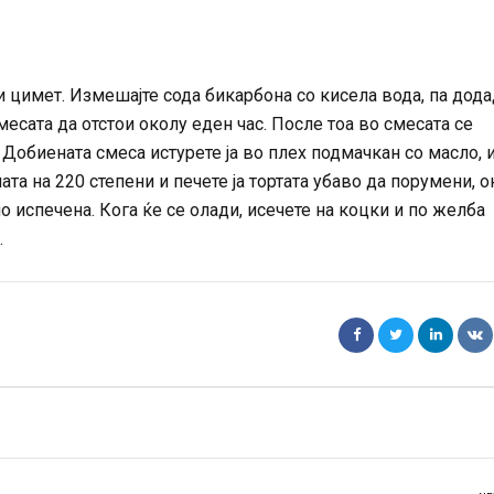
и цимет. Измешајте сода бикарбона со кисела вода, па дод
смесата да отстои околу еден час. После тоа во смесата се
 Добиената смеса истурете ја во плех подмачкан со масло, 
ната на 220 степени и печете ја тортата убаво да порумени, 
 испечена. Кога ќе се олади, исечете на коцки и по желба
.