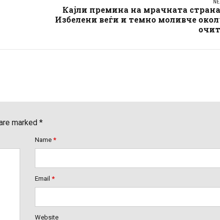
NE
Кајли премина на мрачната страна
Избелени веѓи и темно моливче око
очит
 are marked *
Name
*
Email
*
Website