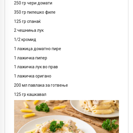
250 гр чери домати
350 гр пилешко филе
125 гр спанаќ
2 чешниња лук
1/2 кромид
1 лажица доматно пире
1 лажичка пипер
1 лажичка лук во прав
1 лажичка оригано
200 мл павлака за готвење
125 гр кашкавал