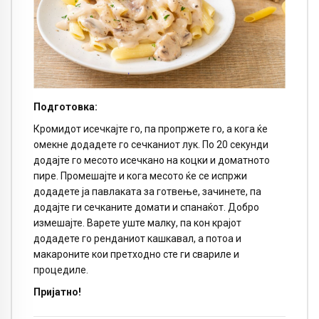
Подготовка:
Кромидот исечкајте го, па пропржете го, а кога ќе
омекне додадете го сечканиот лук. По 20 секунди
додајте го месото исечкано на коцки и доматното
пире. Промешајте и кога месото ќе се испржи
додадете ја павлаката за готвење, зачинете, па
додајте ги сечканите домати и спанаќот. Добро
измешајте. Варете уште малку, па кон крајот
додадете го ренданиот кашкавал, а потоа и
макароните кои претходно сте ги свариле и
процедиле.
Пријатно!