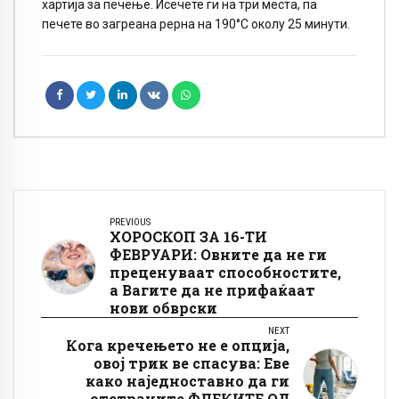
хартија за печење. Исечете ги на три места, па
печете во загреана рерна на 190°C околу 25 минути.
PREVIOUS
ХОРОСКОП ЗА 16-ТИ
ФЕВРУАРИ: Овните да не ги
преценуваат способностите,
а Вагите да не прифаќаат
нови обврски
NEXT
Кога кречењето не е опција,
овој трик ве спасува: Еве
како наједноставно да ги
отстраните ФЛЕКИТЕ ОД