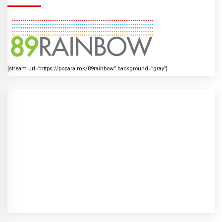
[stream url=”https://popara.mk/89rainbow” background=”gray”]