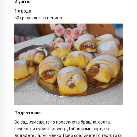
И уште:
1 л вода
50 гр прашок за пециво
Подготовка:
Во сад измешајте го просеаното брашно, солта,
шеќерот и сувиот квасец. Добро измешајте, па
додадете ладно млеко. Прво соединете го тестото со