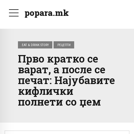
popara.mk
EAT & DRINK STORY
РЕЦЕПТИ
Прво кратко се
варат, а после се
печат: Најубавите
кифлички
полнети со џем