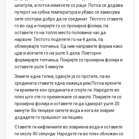
шпатула, а потоа измесете со раце. Потоа се додава
путерот на собна температура и убаво се замесува
сите состојки добро да се соединат. Тестото ставете
го во сад и покријте го со проѕирна фолија, па
оставете го на топло место половина час да
нарасне. Тестото поделете го на 4 дела, па
обликувајте топчиња. Од нив направете форма како
црв и исечете го на уште 5 дела. Повторно
формирајте топчиња. Покријте со проѕирна фолија и
оставете уште 5 минути.
Земете една топка, одвојте ја со прстите, па во
средината ставете една лажица џем.Потоа кренете
ги краевите кон средината и спојте ги. Наредете во
плех што сте го премачкале со масло. Покријте ги со
проѕирна фолија и оставете ги да одморат уште 20
минути. Во тенџере сипете вода и кога ќе зоврие
додадете го прашокот за пециво.
Ставете ги кифличките во зовриена вода и оставете
ги околу 40 секунди. Наредете ги во плех обложен со