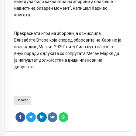
изведува било каква игра на зборови и ова беше
навистина бизарен момент“, напишал Хари во
книгата.
Прекрасната игра на зборови ја осмислила
Елизабета Втора која според зборовите на Хари не ја
изненадил „Мегзит 2020“ ниту била лута на својот
внук поради одлуката со сопругата Меган Маркл да
ја напуштат должноста на виши членови на
дворецот.
Topvest