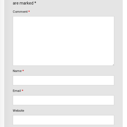
are marked *
Comment
*
Name
*
Email
*
Website