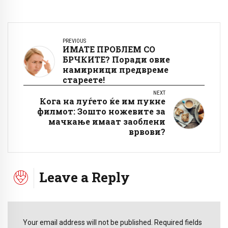
PREVIOUS
ИМАТЕ ПРОБЛЕМ СО
БРЧКИТЕ? Поради овие
намирници предвреме
стареете!
NEXT
Кога на луѓето ќе им пукне
филмот: Зошто ножевите за
мачкање имаат заоблени
врвови?
Leave a Reply
Your email address will not be published. Required fields