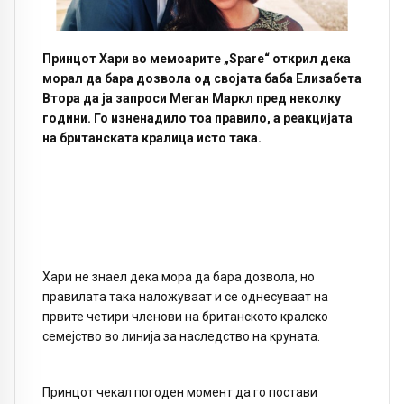
Принцот Хари во мемоарите „Spare“ открил дека
морал да бара дозвола од својата баба Елизабета
Втора да ја запроси Меган Маркл пред неколку
години. Го изненадило тоа правило, а реакцијата
на британската кралица исто така.
Хари не знаел дека мора да бара дозвола, но
правилата така наложуваат и се однесуваат на
првите четири членови на британското кралско
семејство во линија за наследство на круната.
Принцот чекал погоден момент да го постави