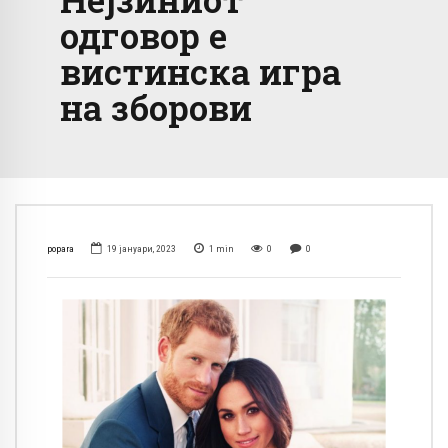
одговор е
вистинска игра
на зборови
popara
19 јануари, 2023
1
min
0
0