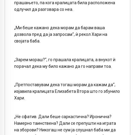
прашањето, па кога кралицата била расположена
одлучил да разговара со неа.
„Ми беше кажано дека морам да барам ваша
дозвола пред да ја запросам“, ѝ рекол Хари на
својата баба.
„Зарем мораш?“, го прашала кралицата, а внукот ѝ
порачал дека му било кажано да го направи тоа.
„Претпоставувам дека тогаш морам да кажам да“,
изјавила кралицата Елизабета Втора што го збунило
Хари.
„Не сфатив. Дали беше саркастична? Иронична?
Намерно таинствена? Дали се препушти на играта
на зборови? Никогаш не сум ја слушнал баба ми да