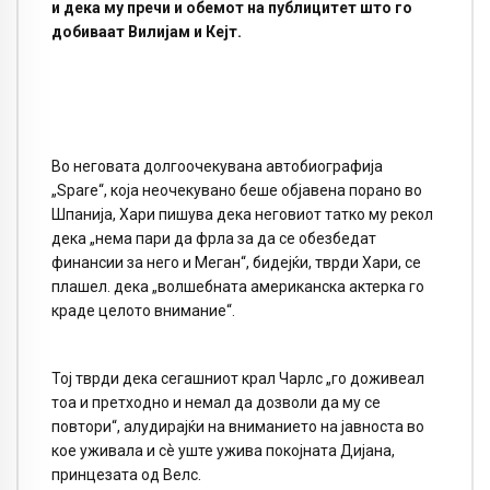
и дека му пречи и обемот на публицитет што го
добиваат Вилијам и Кејт.
Во неговата долгоочекувана автобиографија
„Spare“, која неочекувано беше објавена порано во
Шпанија, Хари пишува дека неговиот татко му рекол
дека „нема пари да фрла за да се обезбедат
финансии за него и Меган“, бидејќи, тврди Хари, се
плашел. дека „волшебната американска актерка го
краде целото внимание“.
Тој тврди дека сегашниот крал Чарлс „го доживеал
тоа и претходно и немал да дозволи да му се
повтори“, алудирајќи на вниманието на јавноста во
кое уживала и сѐ уште ужива покојната Дијана,
принцезата од Велс.