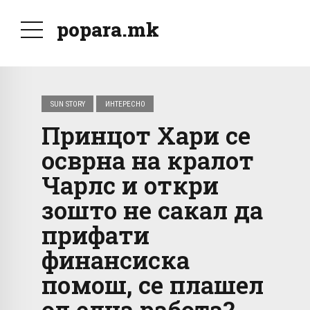
popara.mk
SUN STORY
ИНТЕРЕСНО
Принцот Хари се
осврна на кралот
Чарлс и откри
зошто не сакал да
прифати
финансиска
помош, се плашел
од една работа?