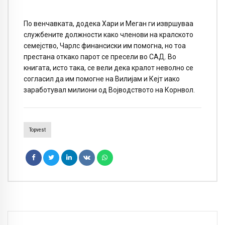
По венчавката, додека Хари и Меган ги извршуваа
службените должности како членови на кралското
семејство, Чарлс финансиски им помогна, но тоа
престана откако парот се пресели во САД. Во
книгата, исто така, се вели дека кралот неволно се
согласил да им помогне на Вилијам и Кејт иако
заработувал милиони од Војводството на Корнвол.
Topvest