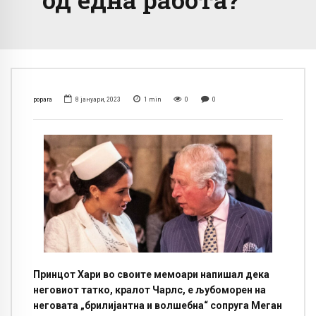
popara
8 јануари, 2023
1
min
0
0
Принцот Хари во своите мемоари напишал дека
неговиот татко, кралот Чарлс, е љубоморен на
неговата „брилијантна и волшебна“ сопруга Меган