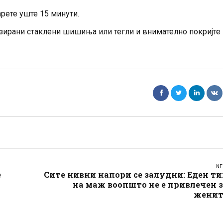
арете уште 15 минути.
зирани стаклени шишиња или тегли и внимателно покријте 
NE
е
Сите нивни напори се залудни: Еден т
на маж воопшто не е привлечен 
женит