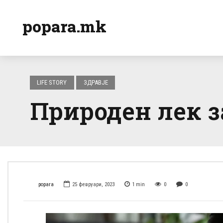
popara.mk
LIFE STORY
ЗДРАВЈЕ
Природен лек з
popara
25 февруари, 2023
1
min
0
0