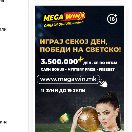
на
или
вина