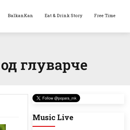
BalkanKan
Eat & Drink Story
Free Time
 од глуварче
Music Live