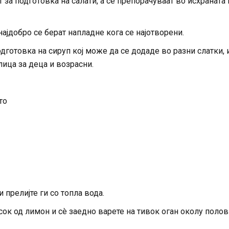
 за подготовка на салати, а се препорачуваат во исхраната 
ајдобро се берат напладне кога се најотворени.
одготовка на сируп кој може да се додаде во разни слатки, 
лица за деца и возрасни.
то
 прелијте ги со топла вода.
ок од лимон и сè заедно варете на тивок оган околу поло