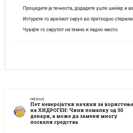
Процедете ја течноста, додадете уште шеќер и в
Истурете го врелиот сируп во претходно стерили
Чувајте го сирупот на темно и ладно место.
PREVIOUS
Пет неверојатни начини за користењ
на ХИДРОГЕН: Чини помалку од 50
денари, а може да замени многу
поскапи средства