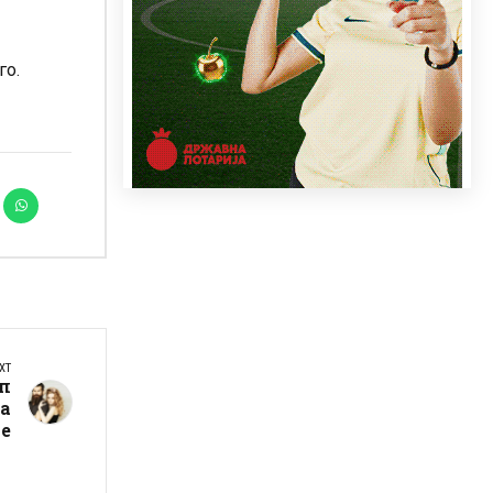
го.
XT
ип
за
е