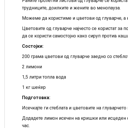
Раните пролетни листови од глуварче се користат
трудниците, доилките и жените во менопауза.
Можеме да користиме и цветови од глуварче, а н
Цветовите од глуварче најчесто се користат за п
да се користи самостојно како сируп против каш
Состојки:
200 грама цветови од глуварче заедно со стебло
2 лимони
1,5 литри топла вода
1 кг шеќер
Подготовка:
Исечкајте ги стеблата и цветовите на глуварчето и
Додадете лимон исечен на кришки или исцеден с
час.