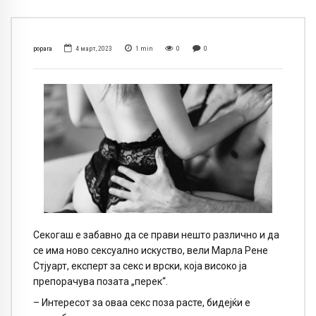
popara
4 март, 2023
1
min
0
0
Секогаш е забавно да се прави нешто различно и да
се има ново сексуално искуство, вели Марла Рене
Стјуарт, експерт за секс и врски, која високо ја
препорачува позата „перек“.
– Интересот за оваа секс поза расте, бидејќи е