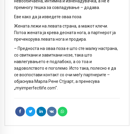
невообичаена, интимна и изненадувачка, а не е
премногу тешка за совладување – додава.
Еве како да ја изведете оваа поза
Жената лежи на левата страна, а мажот клечи.
Потоа жената ја крева десната нога, а партнерот ја
пречекорува левата нога и продира.
– Предноста на оваа поза е што сте малку настрана,
со свиткани и завиткани нозе, така што
навлегувањето е подлабоко, а со тоа и
задоволството е поголемо. Исто така, полесно е да
се воспостави контакт со очи меѓу партнерите –
објаснува Марла Рене Стјуарт, а пренесува
„myimperfectlife.com“.