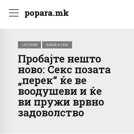
popara.mk
LIFE STORY
ЉУБОВ И СЕКС
Пробајте нешто
ново: Секс позата
„перек“ ќе ве
воодушеви и ќе
ви пружи врвно
задоволство