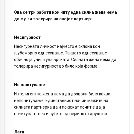
Ова се три работи кои ниту една силна жена нема
да му ги толерира на својот партнер:
Несигурност
Несигурната личност најчесто е склона кон
љубоморно однесување. Таквото однесување
обично ја уништува врската. Силната жена нема да
толерира несигурност во било која форма..
Непочитување
Интелигентна жена нема да дозволи било какво
непочитување. Единствениот начин мажите на
силната партнерка да и покажат почит е да ја
почитуваат неа и луѓето од нејзиното друштво.
Лага