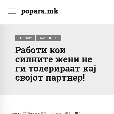
popara.mk
LIFE STORY
ЉУБОВ И СЕКС
Работи кои
силните жени не
ги толерираат кај
својот партнер!
popara
10 февруари, 2023
1
min
0
0