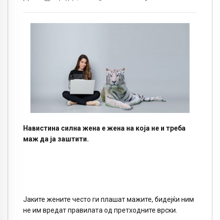
Навистина силна жена е жена на која не и треба
маж да ја заштити.
Јаките жените често ги плашат мажите, бидејќи ним
не им вредат правилата од претходните врски.