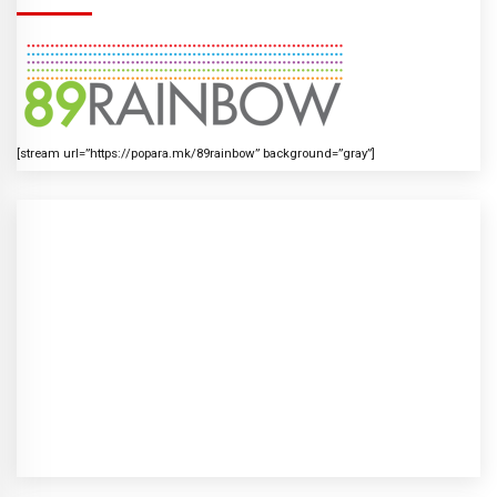
[stream url=”https://popara.mk/89rainbow” background=”gray”]