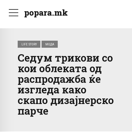
popara.mk
LIFE STORY
МОДА
Седум трикови со
кои облеката од
распродажба ќе
изгледа како
скапо дизајнерско
парче