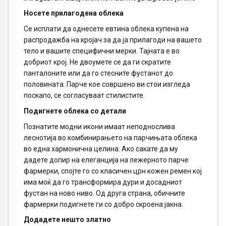
Носете прилагодена облека
Се исплати да однесете евтина облека купена на
распродажба на кројач за да ја прилагоди на вашето
тело и вашите специфични мерки. Тајната е во
добриот крој. Не двоумете се да ги скратите
панталоните или да го стесните фустанот до
половината. Парче кое совршено ви стои изгледа
поскапо, се согласуваат стилистите.
Подигнете облека со детали
Познатите модни икони имаат неподнослива
леснотија во комбинирањето на парчињата облека
во една хармонична целина. Ако сакате да му
дадете допир на елеганција на лежерното парче
фармерки, спојте го со класичен црн кожен ремен кој
има моќ да го трансформира дури и досадниот
фустан на ново ниво. Од друга страна, обичните
фармерки подигнете ги со добро скроена јакна.
Додадете нешто златно