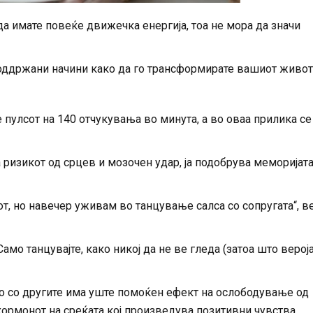
 да имате повеќе движечка енергија, тоа не мора да значи
оддржани начини како да го трансформирате вашиот живот
пулсот на 140 отчукувања во минута, а во оваа прилика се
 ризикот од срцев и мозочен удар, ја подобрува меморијата
от, но навечер уживам во танцување салса со сопругата“, в
амо танцувајте, како никој да не ве гледа (затоа што верој
то со другите има уште помоќен ефект на ослободување од
ормонот на среќата кој произведува позитивни чувства.