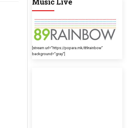
Music Live
[stream url=”https://popara.mk/89rainbow”
background=”gray”]