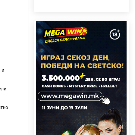
.
 и
ели
атно