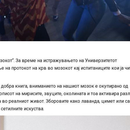
зокот“. За време на истражувањето на Универзитетот
на протокот на крв во мозокот кај испитаниците кои ја чи
 добра книга, вниманието на нашиот мозок е окупирано од
 описот на мирисите, звуците, околината и тоа активира раз
а во реалниот живот. Зборовите како лаванда, цимет или с
 сетилните искуства.