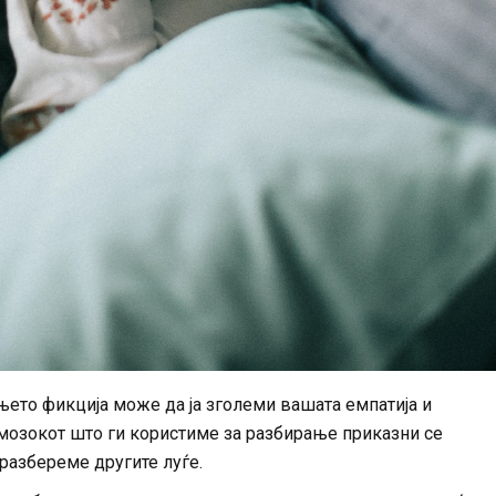
њето фикција може да ја зголеми вашата емпатија и
мозокот што ги користиме за разбирање приказни се
 разбереме другите луѓе.