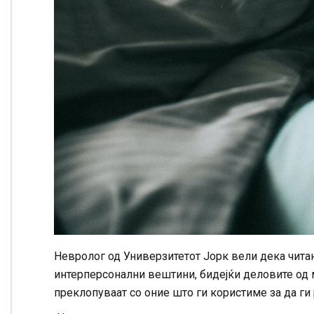
Невролог од Универзитетот Јорк вели дека чита
интерперсонални вештини, бидејќи деловите од 
преклопуваат со оние што ги користиме за да ги