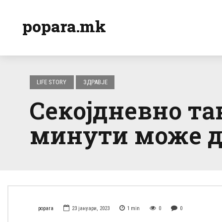
popara.mk
LIFE STORY
ЗДРАВЈЕ
Секојдневно та
минути може 
popara
23 јануари, 2023
1
min
0
0