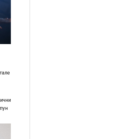
тале
лични
апун