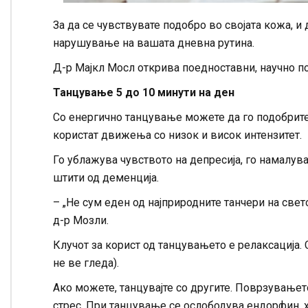
За да се чувствувате подобро во својата кожа, и
нарушување на вашата дневна рутина.
Д-р Мајкл Мосл открива поедноставни, научно п
Танцување 5 до 10 минути на ден
Со енергично танцување можете да го подобрите 
користат движења со низок и висок интензитет.
Го ублажува чувството на депресија, го намалува
штити од деменција.
– „Не сум еден од најприродните танчери на свет
д-р Мозли.
Клучот за корист од танцувањето е релаксација. С
не ве гледа).
Ако можете, танцувајте со другите. Поврзување
стрес. При танцување се ослободува ендорфин, х