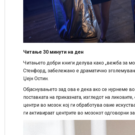
Читање 30 минути на ден
Читањето добри книги делува како „вежба за мо
Стенфорд, забележано е драматично зголемување 
Џејн Остин.
Објаснувањето зад ова е дека ако се нурнеме во
поставката на приказната, изгледот на ликовите,
центри во мозок кој ги обработува овие искуств
ги активираат центрите во мозокот одговорни за