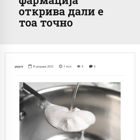
открива дали е
тоа точно
popara
8 јануари, 2023
1
min
0
0