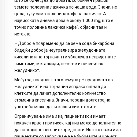
Што се однесува до дозата, со обичен прашок
земете половина лажичка по чаша вода. Значи, не
цела, туку само половина кафена лажичка. А
највисоката дневна доза е околу 1.000 mg, што е
точно половина лажичка кафе“, објасни таа и
истакна:
– Добро е повремено да се зема сода бикарбона
бидејќи добро ја неутрализира желудочната
киселина и на тој начин ги ублажува непријатните
симптоми, металоиди, печење и печење во
желудникот.
Меѓутоа, наеднаш ја зголемува pH вредноста во
желудникот и на тој начин испраќа сигнал до
клетките да лачат дополнително количество
стомачна киселина. Значи, поради долготрајна
употреба може да ги влоши симптомите.
Ограничување има и кај пациенти кои имаат
покачен крвен притисок, кај нив може дополнително
да ги подигне неговите вредности. Истото важи и за
пациентите со заболувања на бубрезите и црниот