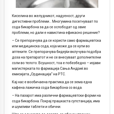
Киселина во желудникот, надуеност, други
дигестивни проблеми… Многумина посегнуваат по
сода бикарбона за да се ослободат од овие
проблеми, но дали е навистина ефикасно решение?
– Се препорачува да се користи само фармацевтска
или медицинска сода, која може да се купи во
аптеките. Се препорачува бидејќи вклучува подобра
доза на препаратот и не се внесуваат дополнителни
соли во телото. Всушност, тоа е побезбедно – изјави
магистерката по фармација Сања Андриќ во
емисијата „Ординација“ на РТС.
Кај нас е вообичаена практика да се зема една
кафена лажичка сода бикарбона со вода.
– На пазарот има различни фармацевтски форми на
сода бикарбона. Покрај прашкаста супстанција, има
и шумливи таблети и обични.