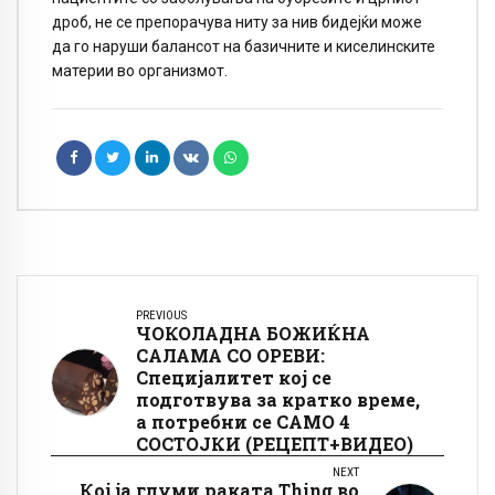
дроб, не се препорачува ниту за нив бидејќи може
да го наруши балансот на базичните и киселинските
материи во организмот.
PREVIOUS
ЧОКОЛАДНА БОЖИЌНА
САЛАМА СО ОРЕВИ:
Специјалитет кој се
подготвува за кратко време,
а потребни се САМО 4
СОСТОЈКИ (РЕЦЕПТ+ВИДЕО)
NEXT
Кој ја глуми раката Thing во