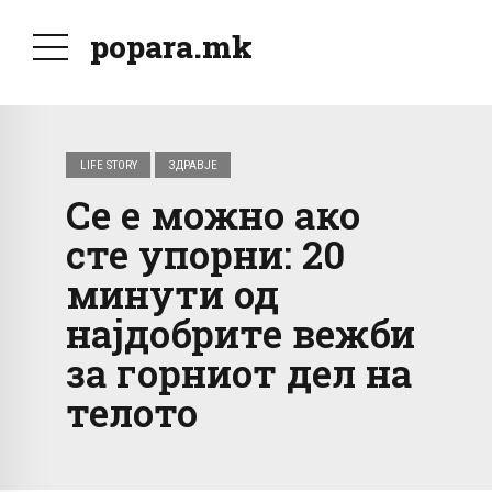
popara.mk
LIFE STORY
ЗДРАВЈЕ
Се е можно ако
сте упорни: 20
минути од
најдобрите вежби
за горниот дел на
телото