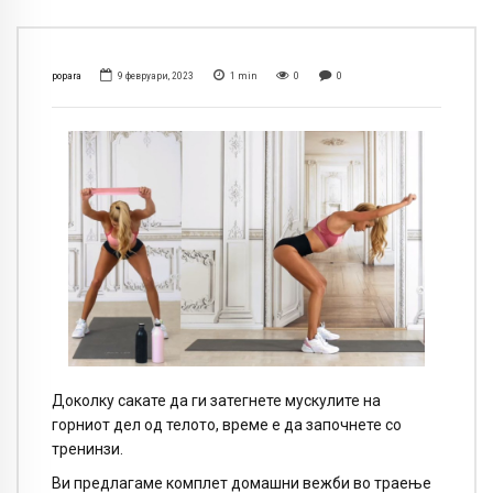
popara
9 февруари, 2023
1
min
0
0
Доколку сакате да ги затегнете мускулите на
горниот дел од телото, време е да започнете со
тренинзи.
Ви предлагаме комплет домашни вежби во траење