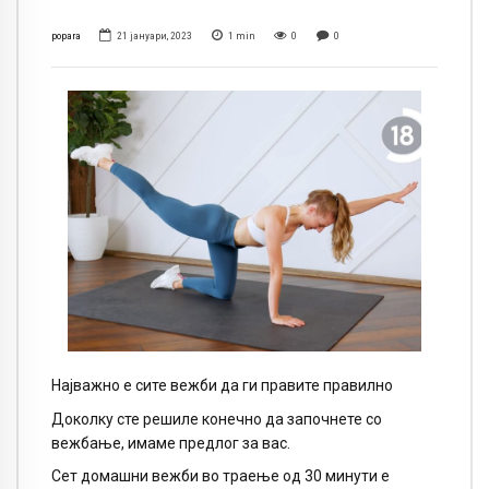
popara
21 јануари, 2023
1
min
0
0
Најважно е сите вежби да ги правите правилно
Доколку сте решиле конечно да започнете со
вежбање, имаме предлог за вас.
Сет домашни вежби во траење од 30 минути е