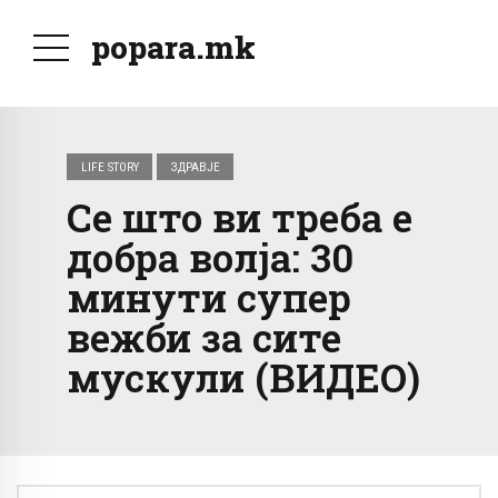
popara.mk
LIFE STORY
ЗДРАВЈЕ
Се што ви треба е
добра волја: 30
минути супер
вежби за сите
мускули (ВИДЕО)