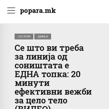
popara.mk
LIFE STORY
ЗДРАВЈЕ
Се што ви треба
за линија од
соништата е
ЕДНА топка: 20
минути
ефективни вежби
за цело тело
(ВИДЕО)