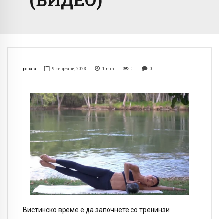
popara
9 февруари, 2023
1
min
0
0
Вистинско време е да започнете со тренинзи