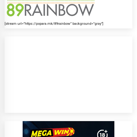
[stream url=”https://popara.mk/89rainbow” background=”gray”]