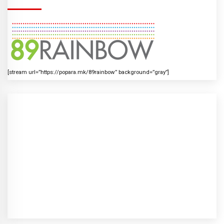
[stream url=”https://popara.mk/89rainbow” background=”gray”]