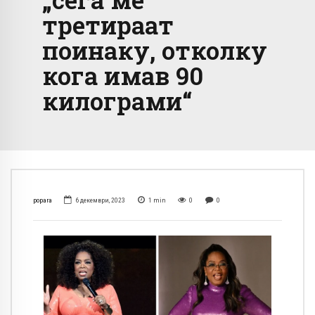
третираат
поинаку, отколку
кога имав 90
килограми“
popara
6 декември, 2023
1
min
0
0