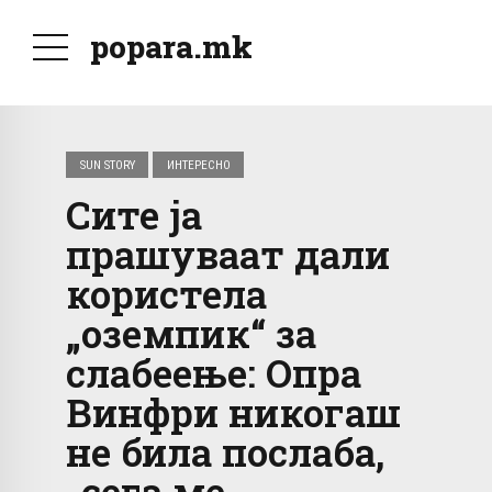
popara.mk
SUN STORY
ИНТЕРЕСНО
Сите ја
прашуваат дали
користела
„оземпик“ за
слабеење: Опра
Винфри никогаш
не била послаба,
„сега ме