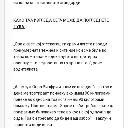
исполни општествените стандарди.
КАКО ТАА ИЗГЛЕДА СЕГА МОЖЕ ДА ПОГЛЕДНЕТЕ
ТУКА
„Ова е свет кој отсекогаш ги срами луѓето поради
прекумерната тежина и сите ние кои сме биле во
таква кожа знаеме дека луѓето ве третираат
поинаку – тие едноставно го прават тоа“, рече
водителката.
„А јас сум Опра Винфри и знам се што доаѓа со тоа и
дека ме третираат поинаку ако имам 90 килограми
повеќе во однос на тоа кога имам 90 килограми
помалку. Постои стигма. Зарем не би требале сите да
прифатиме билокакво тело во кое некој одлучил да
биде. Тоа би требало да биде ваш избор“ – заклучи
славната водителка.