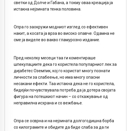
светки од Долче и Габана, а токму оваа креација ја
истакна нејзината тенка половина.
Опра го заокружи модниот изглед со ефективен
накит, а косата ја врза во високо опавче. Одамна не
сме ја виделе во вакво гламурозно издание.
Пред неколку месеци таа ги коментираше
шпекулациите дека го користела популарниот лек за
дијабетес Оземпик, кој го користат многу познати
личности за слабеење, но има многу опасни
несакани ефекти. Таа истакна дека не го користела,
бидејќи почувствувала потреба да ја дотера својата
фигура на потешкиот начин – со откажување од
неправилна исхрана и со вежбање.
Опра се осврна и на нејзината долгогодишна борба
со килограмите и обидите да биде слаба за да ги