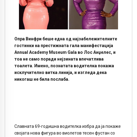
Опра Винфри беше една од најзабележителните
гостинки на престижната гала манифестација
Annual Academy Museum Gala во Лос Анџелес, и
тоа не само поради нејзината впечатлива
тоалета. Имено, познатата водителка покажа
исклучително витка линија, и изгледа дека
никогаш не била послаба.
Славната 69-годишна водителка избра да ја покаже
својата нова фигура во виолетов тесен фустан со