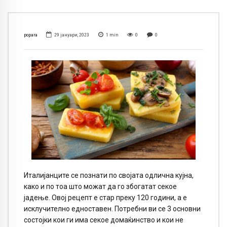
popara
29 јануари, 2023
1
min
0
0
Италијанците се познати по својата одлична кујна,
како и по тоа што можат да го збогатат секое
јадење. Овој рецепт е стар преку 120 години, а е
исклучително едноставен. Потребни ви се 3 основни
состојки кои ги има секое домаќинство и кои не