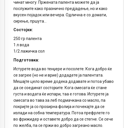
чинат многу. Пржената палента можете да ја
послужите како празнично предјадење, но и како
вкусен појадок или вечера. Одлична е со домати,
сирење, пршута…
Состојки:
250 гр палента
1 л вода
1/2 лажичка сол
Подготовка:
Истурете вода во тенџере и посолете. Кога добро ќе
се загрее (но не и врие) додадете ја палентата.
Мешајте цело време додека додавате и потоа убаво
да се соединат состојките. Кога смесата ќе стане
густа и водата ќе испари, таа е готова. Истурете ја
смесата во тава за леб подмачкана со масло, па
покријте ја со проѕирна фолија и почекајте да се
излади на собна температура. Потоа префрлете го
во фрижидер и оставете добро да се стегне. Се сече
по желба, па се пржи во добро загреано масло.