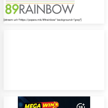
[stream url=”https://popara.mk/89rainbow” background=”gray”]