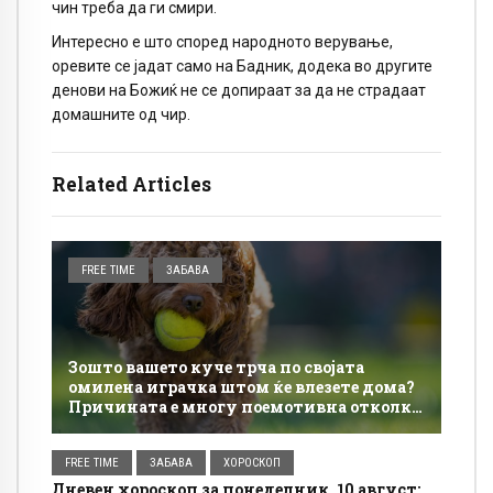
чин треба да ги смири.
Интересно е што според народното верување,
оревите се јадат само на Бадник, додека во другите
денови на Божиќ не се допираат за да не страдаат
домашните од чир.
Related Articles
FREE TIME
ЗАБАВА
Зошто вашето куче трча по својата
омилена играчка штом ќе влезете дома?
Причината е многу поемотивна отколку
што мислите
FREE TIME
ЗАБАВА
ХОРОСКОП
Дневен хороскоп за понеделник, 10 август: