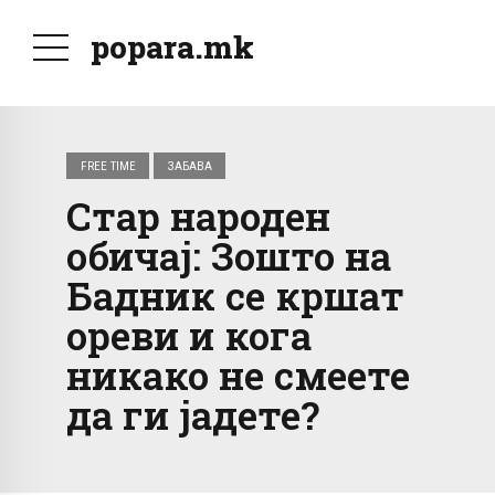
popara.mk
FREE TIME
ЗАБАВА
Стар народен
обичај: Зошто на
Бадник се кршат
ореви и кога
никако не смеете
да ги јадете?