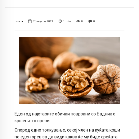
popara
7 јануари, 2023
1
min
0
0
Еден од најстарите обичаи поврзани со Бадник е
кршењето ореви.
Според едно толкување, секој член на куќата крши
по еден орев за да види каква ќе му биде среќата