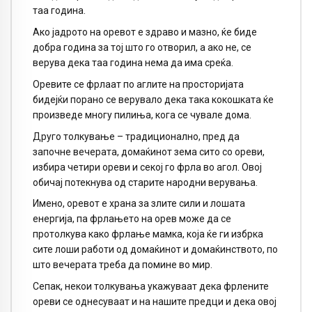
таа година.
Ако јадрото на оревот е здраво и мазно, ќе биде
добра година за тој што го отворил, а ако не, се
верува дека таа година нема да има среќа.
Оревите се фрлаат по аглите на просторијата
бидејќи порано се верувало дека така кокошката ќе
произведе многу пилиња, кога се чувале дома.
Друго толкување – традиционално, пред да
започне вечерата, домаќинот зема сито со ореви,
избира четири ореви и секој го фрла во агол. Овој
обичај потекнува од старите народни верувања.
Имено, оревот е храна за злите сили и лошата
енергија, па фрлањето на орев може да се
протолкува како фрлање мамка, која ќе ги избрка
сите лоши работи од домаќинот и домаќинството, по
што вечерата треба да помине во мир.
Сепак, некои толкувања укажуваат дека фрлените
ореви се однесуваат и на нашите предци и дека овој