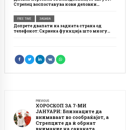
Стрелец воспоставува нови деловни
контакти, Вага има успешна соработка
FREE TIME
ЗАБАВА
Допрете двапати на задната страна од
телефонот: Скриена функција што многу
луѓе не ја користат
PREVIOUS
ХОРОСКОП ЗА 7-МИ
ЈАНУАРИ: Близнаците да
внимаваат во сообраќајот, а
Стрелците да ѝ обрнат
внимание на саканата