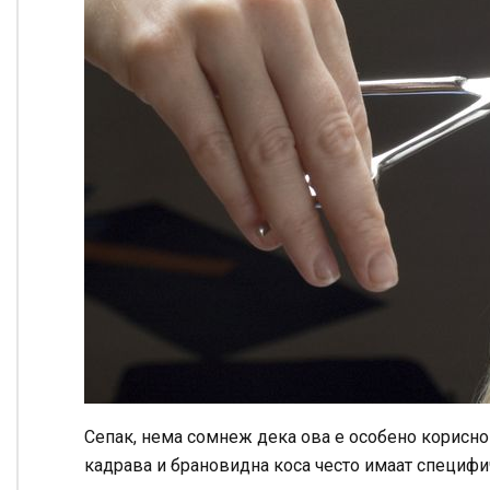
Сепак, нема сомнеж дека ова е особено корисно к
кадрава и брановидна коса често имаат специфи