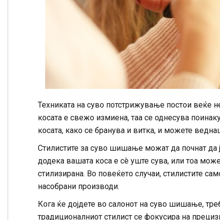
Техниката на суво потстрижување постои веќе н
косата е свежо измиена, таа се однесува поинак
косата, како се бранува и витка, и можете ведна
Стилистите за суво шишање можат да почнат да ј
додека вашата коса е сè уште сува, или тоа може
стилизирана. Во повеќето случаи, стилистите сам
насобрани производи.
Кога ќе дојдете во салонот на суво шишање, тре
традиционалниот стилист се фокусира на прецизн