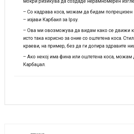
мокри ризикува да создаде нерамномерен изглед
– Со кадрава коса, можам да бидам попрецизен 
– изјави Карбаил за Ipsy.
– Ова ми овозможува да видам како се движи кос
исто така корисно за оние со оштетена коса. Ст
краеви, на пример, без да ги допира здравите ни
– Ако некој има фина или оштетена коса, можам 
Карбаџал.