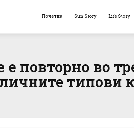
Почетна
Sun Story
Life Story
е повторно во тр
зличните типови к