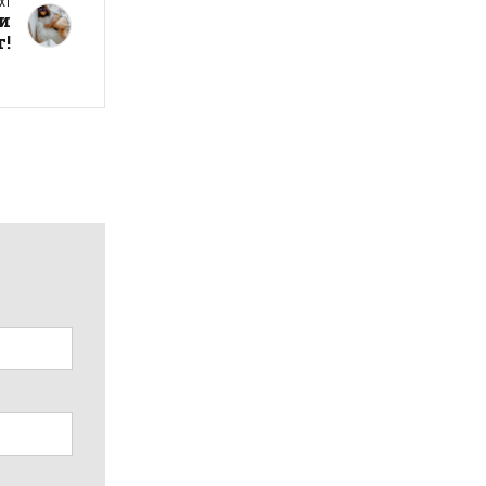
XT
и
т!