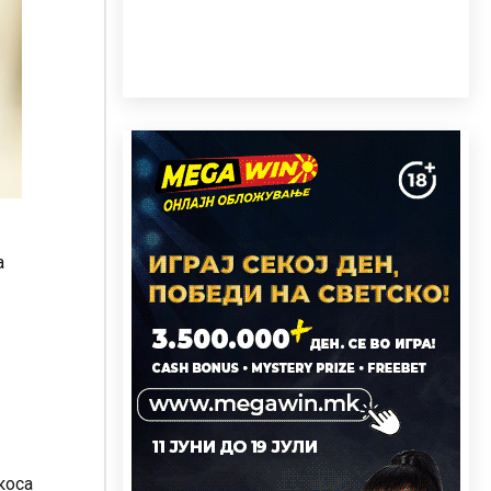
а
коса