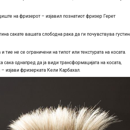
едиште на фризерот – изјавил познатиот фризер Герет
на сакате вашата слободна рака да ги почувствува густин
 тие не се ограничени на типот или текстурата на косата.
а сака однапред да ја види трансформацијата на косата,
 – изјави фризерката Кели Карбахал.