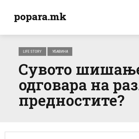
popara.mk
LIFE STORY
УБАВИНА
Сувото шишање 
одговара на ра
предностите?