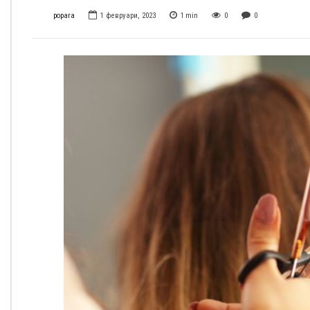
popara
1 февруари, 2023
1
min
0
0