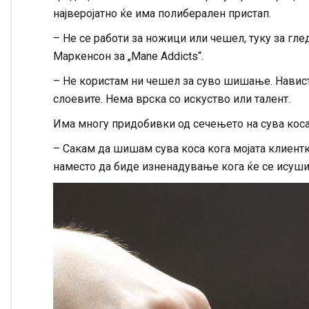
најверојатно ќе има полиберален пристап.
– Не се работи за ножици или чешел, туку за гл
Маркенсон за „Mane Addicts“.
– Не користам ни чешел за суво шишање. Нависти
слоевите. Нема врска со искуство или талент.
Има многу придобивки од сечењето на сува коса и
– Сакам да шишам сува коса кога мојата клиентк
наместо да биде изненадување кога ќе се исуши