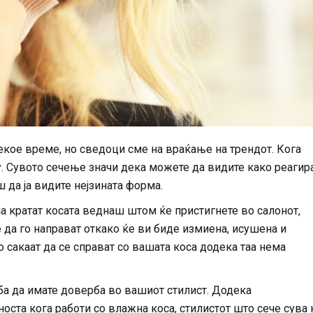
екое време, но сведоци сме на враќање на трендот. Кога
у. Сувото сечење значи дека можете да видите како реагир
ш да ја видите нејзината форма.
а кратат косата веднаш штом ќе пристигнете во салонот,
 да го направат откако ќе ви биде измиена, исушена и
о сакаат да се справат со вашата коса додека таа нема
ба да имате доверба во вашиот стилист. Додека
оста кога работи со влажна коса, стилистот што сече сува 