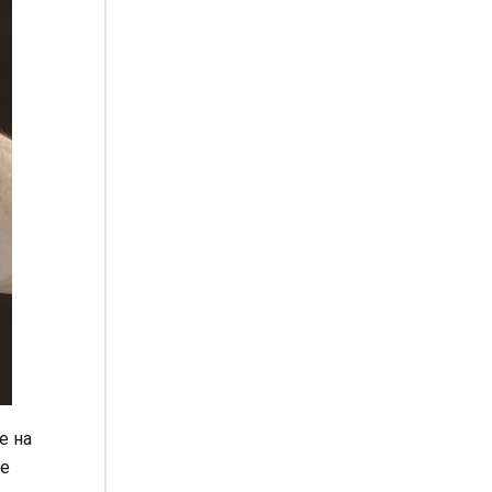
е на
се