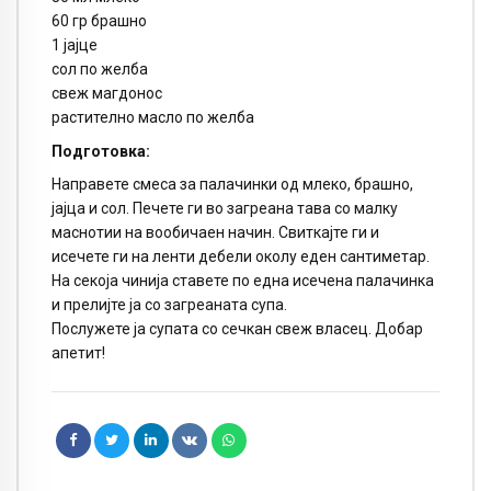
60 гр брашно
1 јајце
сол по желба
свеж магдонос
растително масло по желба
Подготовка:
Направете смеса за палачинки од млеко, брашно,
јајца и сол. Печете ги во загреана тава со малку
маснотии на вообичаен начин. Свиткајте ги и
исечете ги на ленти дебели околу еден сантиметар.
На секоја чинија ставете по една исечена палачинка
и прелијте ја со загреаната супа.
Послужете ја супата со сечкан свеж власец. Добар
апетит!