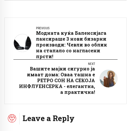
PREVIOUS
Модната куќа Баленсијага
лансираше 3 нови бизарни
производи: Чевли во облик
на стапало со нагласени
прсти!
NEXT
Вашите мајки сигурно ја
имаат дома: Оваа ташна е
РЕТРО СОН НА СЕКОЈА
ИНФЛУЕНСЕРКА - елегантна,
а практична!
Leave a Reply