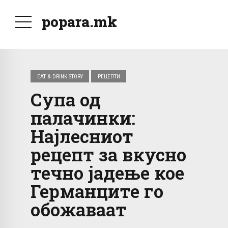
popara.mk
EAT & DRINK STORY
РЕЦЕПТИ
Супа од
палачинки:
Најлесниот
рецепт за вкусно
течно јадење кое
Германците го
обожаваат