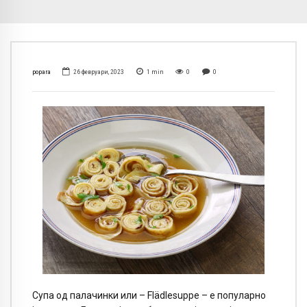
popara
26 февруари, 2023
1
min
0
0
Супа од палачинки или – Flädlesuppe – е популарно