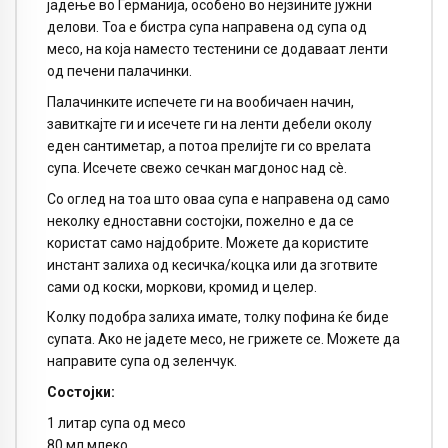
јадење во Германија, особено во нејзините јужни
делови. Тоа е бистра супа направена од супа од
месо, на која наместо тестенини се додаваат ленти
од печени палачинки.
Палачинките испечете ги на вообичаен начин,
завиткајте ги и исечете ги на ленти дебели околу
еден сантиметар, а потоа прелијте ги со врелата
супа. Исечете свежо сечкан магдонос над сè.
Со оглед на тоа што оваа супа е направена од само
неколку едноставни состојки, пожелно е да се
користат само најдобрите. Можете да користите
инстант залиха од кесичка/коцка или да зготвите
сами од коски, моркови, кромид и целер.
Колку подобра залиха имате, толку пофина ќе биде
супата. Ако не јадете месо, не грижете се. Можете да
направите супа од зеленчук.
Состојки:
1 литар супа од месо
80 мл млеко