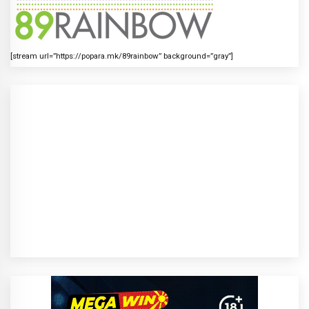
[stream url=”https://popara.mk/89rainbow” background=”gray”]