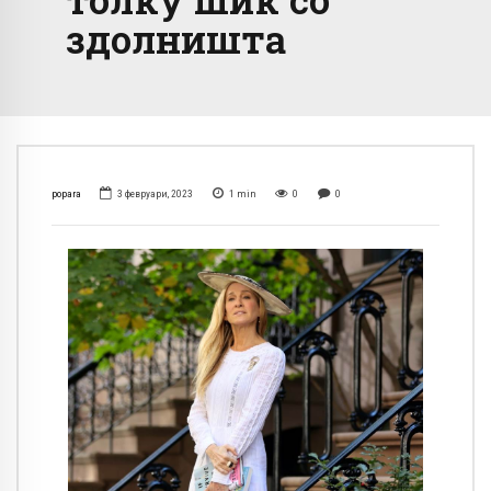
здолништа
popara
3 февруари, 2023
1
min
0
0