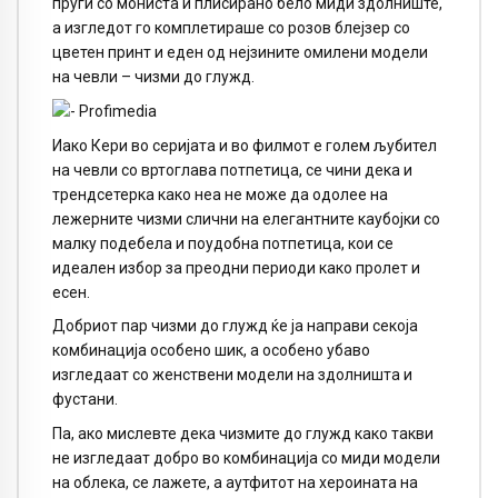
пруги со мониста и плисирано бело миди здолниште,
а изгледот го комплетираше со розов блејзер со
цветен принт и еден од нејзините омилени модели
на чевли – чизми до глужд.
Иако Кери во серијата и во филмот е голем љубител
на чевли со вртоглава потпетица, се чини дека и
трендсетерка како неа не може да одолее на
лежерните чизми слични на елегантните каубојки со
малку подебела и поудобна потпетица, кои се
идеален избор за преодни периоди како пролет и
есен.
Добриот пар чизми до глужд ќе ја направи секоја
комбинација особено шик, а особено убаво
изгледаат со женствени модели на здолништа и
фустани.
Па, ако мислевте дека чизмите до глужд како такви
не изгледаат добро во комбинација со миди модели
на облека, се лажете, а аутфитот на хероината на