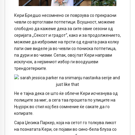
Кери Бредшо несомнено се поврзува со прекрасни
чевли со вртоглави потпетици. Всушност, можеме
слободно да кажеме дека за сите овие сезони од
серијата „Сексот и градот“, како и за продолжението,
можеме да изброиме на прсти од едната рака колку
пати сме виделе ја во чевли со пониска потпетица,
па дури и во чизми. Сепак, овој пат Кери направи
исклучок, а нејзиниот избор ги воодушеви
трендсетерките.
Не е тајна дека се што ќе облече Кери исчезнува од
полиците за миг, а сега таа прошета по улиците на
Њујорк во стил кој без сомнение ќе сакате да го
копирате.
Сара Џесика Паркер, која на сетот го толкува ликот
на познатата Кери, се појави во сино-бела блуза со