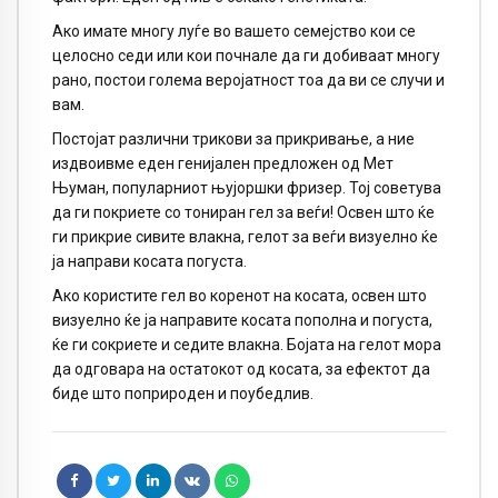
Ако имате многу луѓе во вашето семејство кои се
целосно седи или кои почнале да ги добиваат многу
рано, постои голема веројатност тоа да ви се случи и
вам.
Постојат различни трикови за прикривање, а ние
издвоивме еден генијален предложен од Мет
Њуман, популарниот њујоршки фризер. Тој советува
да ги покриете со тониран гел за веѓи! Освен што ќе
ги прикрие сивите влакна, гелот за веѓи визуелно ќе
ја направи косата погуста.
Ако користите гел во коренот на косата, освен што
визуелно ќе ја направите косата пополна и погуста,
ќе ги сокриете и седите влакна. Бојата на гелот мора
да одговара на остатокот од косата, за ефектот да
биде што поприроден и поубедлив.