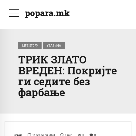
popara.mk
LIFE STORY
УБАВИНА
ТРИК ЗЛАТО
ВРЕДЕН: Покријте
ги седите без
фарбање
popara
15 февруари, 2023
1
min
0
0