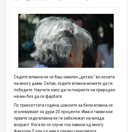
Седите влакна не се баш омилен „детаљ“ во косата
на многу дами. Сепак, седите влакна можете да ги
победите. Научете како да ги покриете на природен
начин без да се фарбате.
По триесеттата година, шансите за бели влакна се
зголемуваат за дури 20 проценти. Има и такви кои
првите седи влакна ќе ги забележат на млада
возраст. Кога ќе се случи тоа зависи од многу
фактори. Еден од нив е секако генетиката.