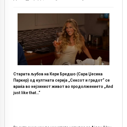
Старата љубов на Кери Бредшо (Сара Џесика
Паркер) од култната серија „Сексот и градот“ се
враќа во нејзиниот живот во продолжението „And
just like that…“