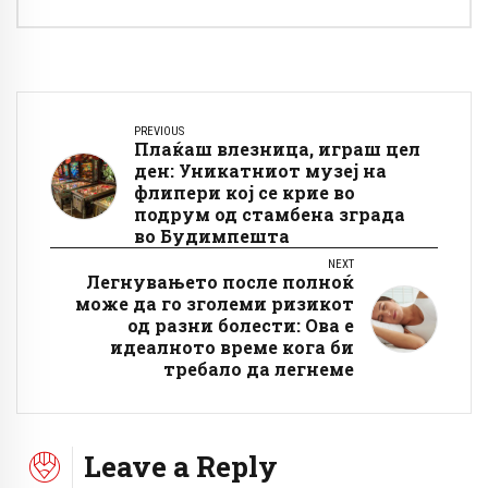
PREVIOUS
Плаќаш влезница, играш цел
ден: Уникатниот музеј на
флипери кој се крие во
подрум од стамбена зграда
во Будимпешта
NEXT
Легнувањето после полноќ
може да го зголеми ризикот
од разни болести: Ова е
идеалното време кога би
требало да легнеме
Leave a Reply