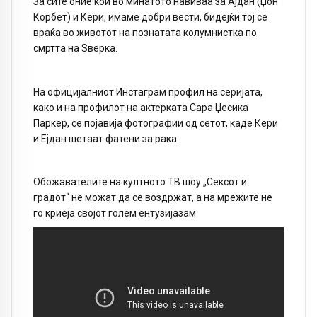
За сите оние кои во минатото навиваа за Ајдан (Џон
Корбет) и Кери, имаме добри вести, бидејќи тој се
враќа во животот на познатата колумнистка по
смртта на Ѕверка.
На официјалниот Инстаграм профил на серијата,
како и на профилот на актерката Сара Џесика
Паркер, се појавија фотографии од сетот, каде Кери
и Ејдан шетаат фатени за рака.
Обожавателите на култното ТВ шоу „Сексот и
градот“ не можат да се воздржат, а на мрежите не
го криеја својот голем ентузијазам.