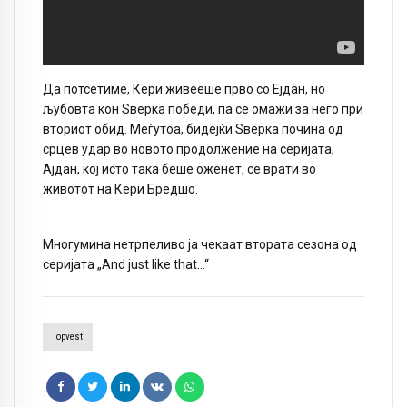
Да потсетиме, Кери живееше прво со Ејдан, но
љубовта кон Ѕверка победи, па се омажи за него при
вториот обид. Меѓутоа, бидејќи Ѕверка почина од
срцев удар во новото продолжение на серијата,
Ајдан, кој исто така беше оженет, се врати во
животот на Кери Бредшо.
Многумина нетрпеливо ја чекаат втората сезона од
серијата „And just like that…“
Topvest