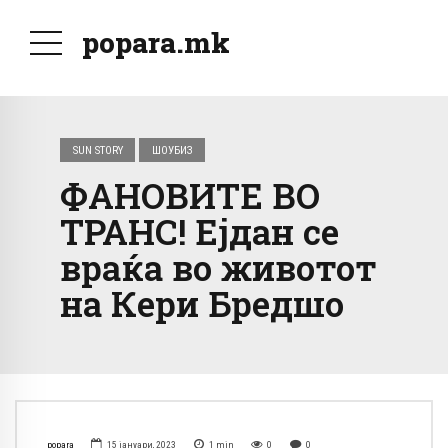
popara.mk
SUN STORY
ШОУБИЗ
ФАНОВИТЕ ВО
ТРАНС! Ејдан се
враќа во животот
на Кери Бредшо
popara
15 јануари, 2023
1
min
0
0