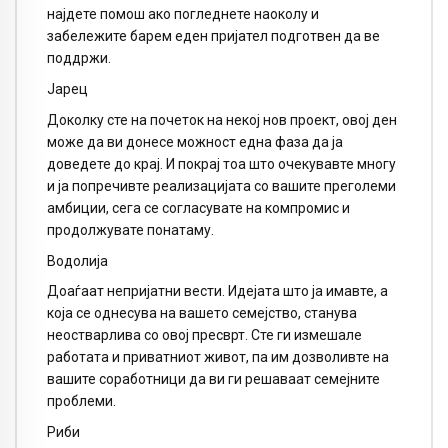
најдете помош ако погледнете наоколу и
забележите барем еден пријател подготвен да ве
поддржи.
Јарец
Доколку сте на почеток на некој нов проект, овој ден
може да ви донесе можност една фаза да ја
доведете до крај. И покрај тоа што очекувавте многу
и ја попречивте реализацијата со вашите преголеми
амбиции, сега се согласувате на компромис и
продолжувате понатаму.
Водолија
Доаѓаат непријатни вести. Идејата што ја имавте, а
која се однесува на вашето семејство, станува
неостварлива со овој пресврт. Сте ги измешале
работата и приватниот живот, па им дозволивте на
вашите соработници да ви ги решаваат семејните
проблеми.
Риби