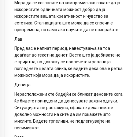
Мора да се согласите на компромис ако сакате да ја
искористите одличната можност добро да ја
искористите вашата креативност и чувство за
естетика. Стагнацијата што може да се спречи е
привремена, но само ако научите да не возвраќате.
Лав
Пред вас е напнат период, навестувања за тоа
доаѓаат во текот на денот. Веста што ја добивате не
е пријатна, но доколку се повлечете и реално ја
погледнете целата слика, ќе видите дека ова е ретка
можност која мора да ја искористите.
Девица
Нерасположени сте бидејќи се ближат деновите кога
ќе бидете принудени да донесувате важни одлуки.
Ситуацијата ве растажува, сфаќате дека немате
доволно можности на сите да им покажете што
мислите. Бидете трпеливи, не подлегнувајте на
песимизмот.