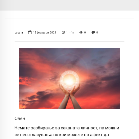
popara
12 февруари, 2023
1
min
0
0
Овен
Немате разбирање за саканата личност, па можни
се несогласувања во кои можете во афект да