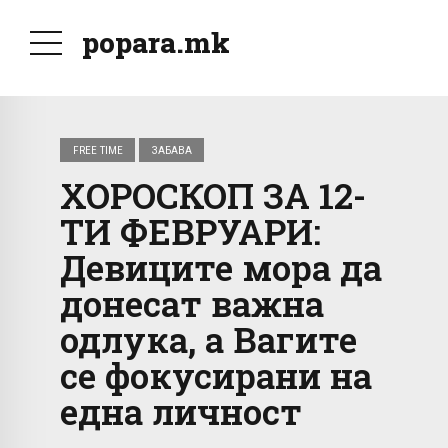
popara.mk
FREE TIME
ЗАБАВА
ХОРОСКОП ЗА 12-
ТИ ФЕВРУАРИ:
Девиците мора да
донесат важна
одлука, а Вагите
се фокусирани на
една личност