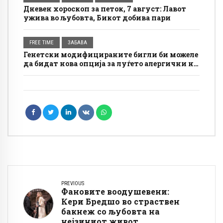
Дневен хороскоп за петок, 7 август: Лавот
ужива во љубовта, Бикот добива пари
FREE TIME
ЗАБАВА
Генетски модифицираните бигли би можеле
да бидат нова опција за луѓето алергични на
кучиња
PREVIOUS
Фановите воодушевени:
Кери Бредшо во страствен
бакнеж со љубовта на
нејзиниот живот