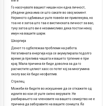
Вага
Го насочувате вашиот нишан кон една личност,
убедени дека има се што сакате во овој момент.
Нејзиното одбивање уште повеќе ве привлекува, но
тоа не е затоа што таа е вистинската личност за вас,
туку затоа што ви е незамисливо дека постои некој
имун на вашите шарм.
Шкорпија
Денот го одбележаа проблеми на работа.
Негативната енергија која се акумулирала подолго
време ја прелива чашата и вашето трпение е при
крај. Мала причина ќе биде доволна за да го
расчистите целиот хаос со потег кој за многумина
околу вас ќе биде несфатлив.
Стрелец
Можеби ќе бидете во искушение да се откажете од
идеите во кои сè уште силно верувате. Не
разбирањето на членовите на вашето семејство не е
причина да заборавите на вашите соништа. Ќе