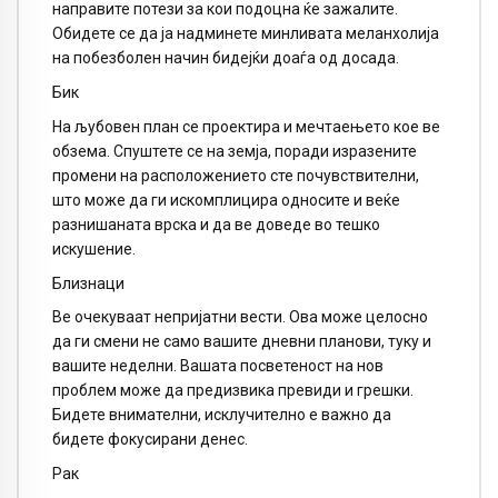
направите потези за кои подоцна ќе зажалите.
Обидете се да ја надминете минливата меланхолија
на побезболен начин бидејќи доаѓа од досада.
Бик
На љубовен план се проектира и мечтаењето кое ве
обзема. Спуштете се на земја, поради изразените
промени на расположението сте почувствителни,
што може да ги искомплицира односите и веќе
разнишаната врска и да ве доведе во тешко
искушение.
Близнаци
Ве очекуваат непријатни вести. Ова може целосно
да ги смени не само вашите дневни планови, туку и
вашите неделни. Вашата посветеност на нов
проблем може да предизвика превиди и грешки.
Бидете внимателни, исклучително е важно да
бидете фокусирани денес.
Рак