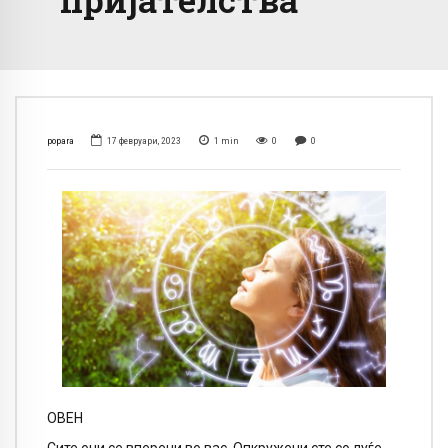
popara
17 февруари, 2023
1
min
0
0
ОВЕН