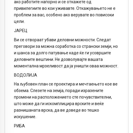
ако работите напорно и се откажете од
привилегиите во кои уживавте. Откажувањето не е
проблем за вас, особено ако верувате во повисоки
цели.
ЈАРЕЦ
Ви се отвораат убави деловни можности. Следат
преговори за можна соработка со странски земји, но
и шанса за долго патување каде ќе ги усовршите
деловните вештини. Не дозволувајте вашата
моментална мрзеливост да ја уништи оваа можност.
ВОДОЛИЈА
На љубовен план се проектира и мечтаењето кое ве
обзема. Слезете на земја, поради изразените
промени на расположението сте почувствителни,
што може да ги искомплицира врските и веќе
разнишаната врска, да ве доведе во тешко
искушение.
РИБА