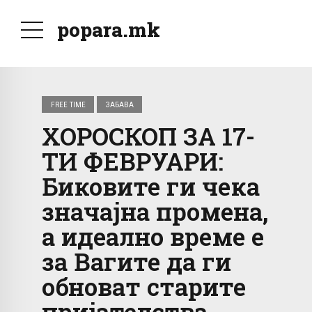
popara.mk
FREE TIME
ЗАБАВА
ХОРОСКОП ЗА 17-
ТИ ФЕВРУАРИ:
Биковите ги чека
значајна промена,
а идеално време е
за Вагите да ги
обноват старите
пријателства