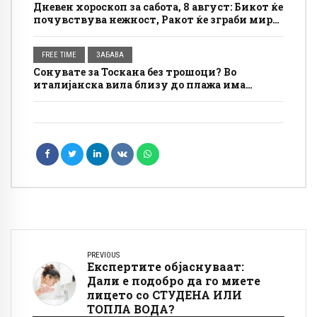
Дневен хороскоп за сабота, 8 август: Бикот ќе
почувствува нежност, Ракот ќе зграби мир
за себе
FREE TIME
ЗАБАВА
Сонувате за Тоскана без трошоци? Во
италијанска вила близу до плажа има
бесплатно сместување, а условите се
едноставни
PREVIOUS
Експертите објаснуваат:
Дали е подобро да го миете
лицето со СТУДЕНА ИЛИ
ТОПЛА ВОДА?