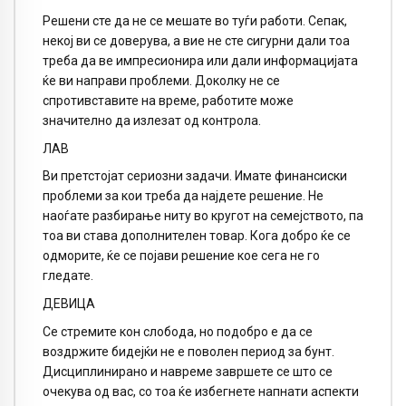
Решени сте да не се мешате во туѓи работи. Сепак,
некој ви се доверува, а вие не сте сигурни дали тоа
треба да ве импресионира или дали информацијата
ќе ви направи проблеми. Доколку не се
спротивставите на време, работите може
значително да излезат од контрола.
ЛАВ
Ви претстојат сериозни задачи. Имате финансиски
проблеми за кои треба да најдете решение. Не
наоѓате разбирање ниту во кругот на семејството, па
тоа ви става дополнителен товар. Кога добро ќе се
одморите, ќе се појави решение кое сега не го
гледате.
ДЕВИЦА
Се стремите кон слобода, но подобро е да се
воздржите бидејќи не е поволен период за бунт.
Дисциплинирано и навреме завршете се што се
очекува од вас, со тоа ќе избегнете напнати аспекти