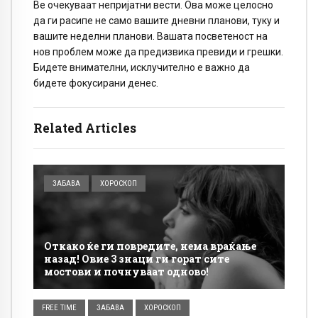
Ве очекуваат непријатни вести. Ова може целосно
да ги расипе не само вашите дневни планови, туку и
вашите неделни планови. Вашата посветеност на
нов проблем може да предизвика превиди и грешки.
Бидете внимателни, исклучително е важно да
бидете фокусирани денес.
Related Articles
ЗАБАВА
ХОРОСКОП
Откако ќе ги повредите, нема враќање
назад! Овие 3 знаци ги горат сите
мостови и почнуваат одново!
FREE TIME
ЗАБАВА
ХОРОСКОП