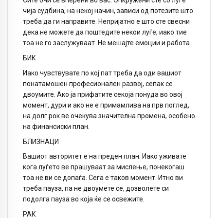
Сите очи се вперени во вас. Опкружени сте со луѓе
чија судбина, на некој начин, зависи од потезите што
треба да ги направите. Непријатно е што сте свесни
дека не можете да поштедите некои луѓе, иако тие
тоа не го заслужуваат. Не мешајте емоции и работа.
БИК
Иако чувствувате по кој пат треба да оди вашиот
понатамошен професионален развој, сепак се
двоумите. Ако ја прифатите секоја понуда во овој
момент, дури и ако не е примамлива на прв поглед,
на долг рок ве очекува значителна промена, особено
на финансиски план.
БЛИЗНАЦИ
Вашиот авторитет е на преден план. Иако уживате
кога луѓето ве прашуваат за мислење, понекогаш
тоа не ви се допаѓа. Сега е таков момент. Итно ви
треба пауза, па не двоумете се, дозволете си
подолга пауза во која ќе се освежите.
РАК