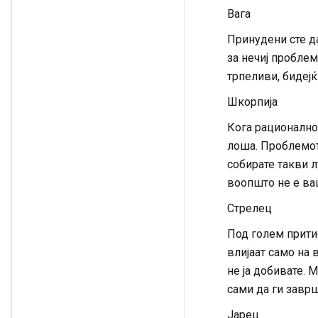
Вага
Принудени сте да
за нечиј проблем
трпеливи, бидејќ
Шкорпија
Кога рационално 
лоша. Проблемот 
собирате такви л
воопшто не е ва
Стрелец
Под голем притис
влијаат само на 
не ја добивате.
сами да ги заврш
Јарец