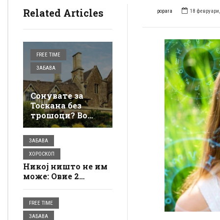
Related Articles
popara
18 февруари,
FREE TIME
ЗАБАВА
Сонувате за
Тоскана без
трошоци? Во
италијанска
вила близу до
ЗАБАВА
плажа има
бесплатно
ХОРОСКОП
сместување, а
Никој ништо не им
условите се
може: Овие 2
едноставни
хороскопски знаци
ги чуваат ангели
FREE TIME
ЗАБАВА