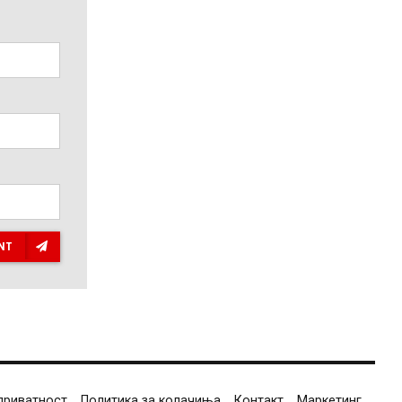
NT
приватност
Политика за колачиња
Контакт
Маркетинг