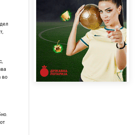
 дел
т,
с,
ава
а во
бно.
от