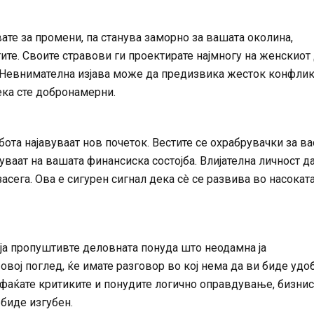
ате за промени, па станува заморно за вашата околина,
ите. Своите стравови ги проектирате најмногу на женскиот
. Невнимателна изјава може да предизвика жесток конфлик
ека сте добронамерни.
ота најавуваат нов почеток. Вестите се охрабрувачки за ва
уваат на вашата финансиска состојба. Влијателна личност д
асега. Ова е сигурен сигнал дека сè се развива во насокат
 ја пропуштивте деловната понуда што неодамна ја
овој поглед, ќе имате разговор во кој нема да ви биде удо
ифаќате критиките и понудите логично оправдување, бизнис
биде изгубен.