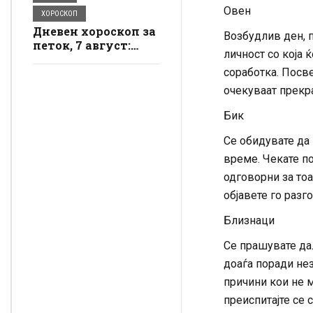
Овен
ХОРОСКОП
Дневен хороскоп за
Возбудлив ден, п
петок, 7 август:
личност со која 
Лавот ужива во
љубовта, Бикот
соработка. Посвет
добива пари
очекуваат прекр
Бик
Се обидувате да
време. Чекате по
одговорни за тоа
објавете го разг
Близнаци
Се прашувате дал
доаѓа поради не
причини кои не м
преиспитајте се 