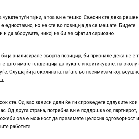
 чувате туѓи тајни, а тоа ви е тешко. Свесни сте дека реше
 е едноставно, но не сте во позиција да се мешате. Бидете
и и да зборувате, никој не би ве сфатил сериозно.
би ја анализирале својата позиција, би признале дека не е 
е што имате тенденција да кукате и критикувате, па околу
уѓе. Слушајќи ја околината, паѓате во песимизам кој, всушно
ш.
ок сте. Од вас зависи дали ќе ги спроведете одлуките кои
вас. Од друга страна, потребна ви е поддршка од партнерот,
 Можеби ова е можност да преземете целосна одговорност и
ите работите.