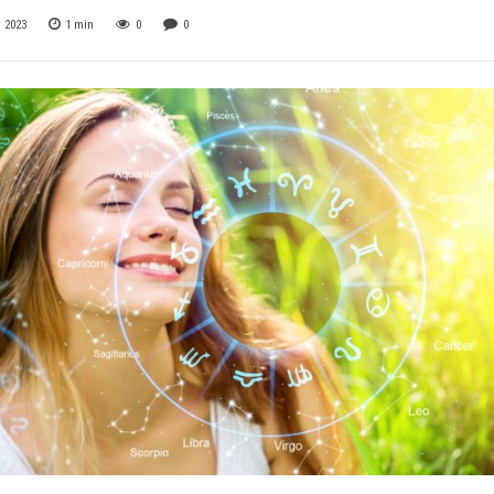
 2023
1
min
0
0