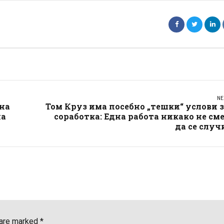
NE
ана
Том Круз има посебно „тешки“ услови 
на
соработка: Една работа никако не см
да се случ
 are marked *