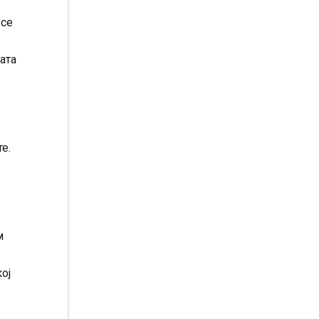
 се
ата
е.
м
ој