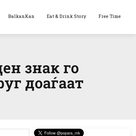
BalkanKan
Eat & Drink Story
Free Time
ен знак го
руг доаѓаат