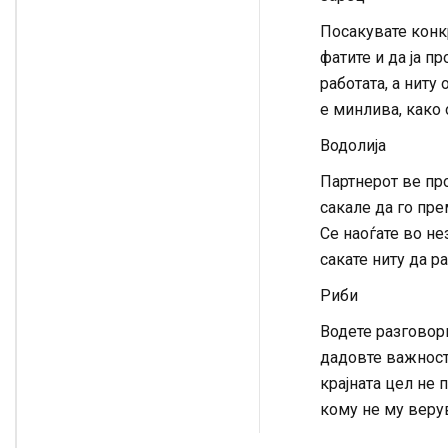
Посакувате конкр
фатите и да ја п
работата, а ниту
е минлива, како 
Водолија
Партнерот ве пр
сакале да го пре
Се наоѓате во не
сакате ниту да р
Риби
Водете разговори
дадовте важност
крајната цел не 
кому не му верув