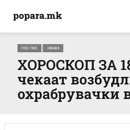
popara.mk
FREE TIME
ЗАБАВА
ХОРОСКОП ЗА 18
чекаат возбудли
охрабрувачки 