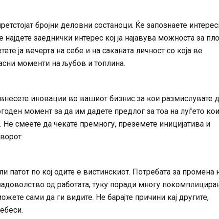
ретстојат бројни деловни состаноци. Ќе запознаете интерес
ќе најдете заеднички интерес кој ја најавува можноста за пл
ете ја вечерта на себе и на саканата личност со која ве
асни моменти на љубов и топлина.
 внесете иновации во вашиот бизнис за кои размислувате 
годен момент за да им дадете предлог за тоа на луѓето кои
. Не смеете да чекате премногу, преземете иницијатива и
оворот.
и патот по кој одите е вистинскиот. Потребата за промена 
задоволство од работата, туку поради многу покомплицира
ожете сами да ги видите. Не барајте причини кај другите,
себеси.