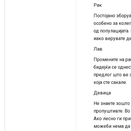
Рак
Постојано зборув
особено за колег
од популацијата
иако верувате д
Лав
Промените на раб
бидејќи се однес
предлог што ве з
која сте сакале.
Девица
Не знаете зошто
пропуштивте. Во 
Ако лесно ги пр
можеби нема да 