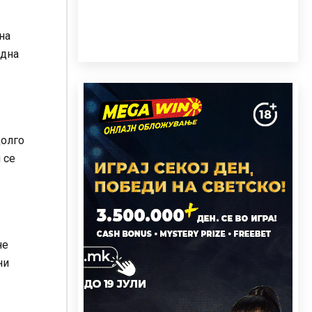
на
одна
долго
 се
не
ни