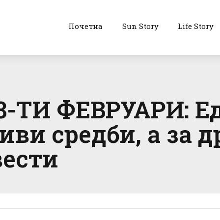
Почетна
Sun Story
Life Story
-ТИ ФЕВРУАРИ: Ед
ви средби, а за д
вести