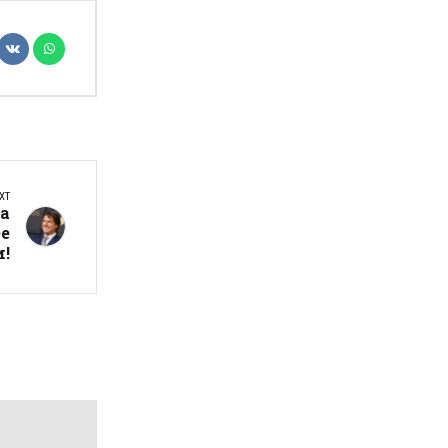
XT
за
ее
и!