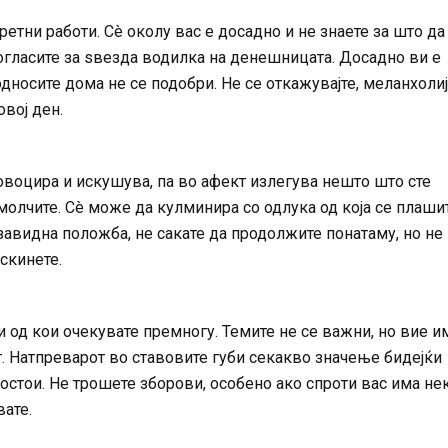
етни работи. Сè околу вас е досадно и не знаете за што да
рогласите за ѕвезда водилка на денешницата. Досадно ви е
 односите дома не се подобри. Не се откажувајте, меланхолиј
овој ден.
овоцира и искушува, па во афект излегува нешто што сте
молчите. Сè може да кулминира со одлука од која се плашит
завидна положба, не сакате да продолжите понатаму, но не
аскинете.
 од кои очекувате премногу. Темите не се важни, но вие и
. Натпреварот во ставовите губи секакво значење бидејќи
постои. Не трошете зборови, особено ако спроти вас има нек
ате.