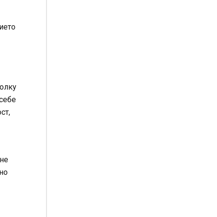
нието
толку
 себе
ст,
 не
 но