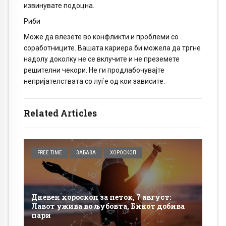
извинувате подоцна.
Риби
Може да влезете во конфликти и проблеми со
соработниците. Вашата кариера би можела да тргне
надолу доколку не се вклучите и не преземете
решителни чекори. Не ги продлабочувајте
непријателствата со луѓе од кои зависите.
Related Articles
FREE TIME
ЗАБАВА
ХОРОСКОП
Дневен хороскоп за петок, 7 август:
Лавот ужива во љубовта, Бикот добива
пари