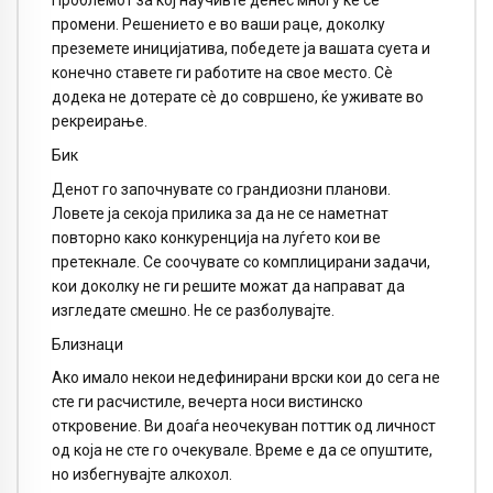
Проблемот за кој научивте денес многу ќе се
промени. Решението е во ваши раце, доколку
преземете иницијатива, победете ја вашата суета и
конечно ставете ги работите на свое место. Сè
додека не дотерате сè до совршено, ќе уживате во
рекреирање.
Бик
Денот го започнувате со грандиозни планови.
Ловете ја секоја прилика за да не се наметнат
повторно како конкуренција на луѓето кои ве
претекнале. Се соочувате со комплицирани задачи,
кои доколку не ги решите можат да направат да
изгледате смешно. Не се разболувајте.
Близнаци
Ако имало некои недефинирани врски кои до сега не
сте ги расчистиле, вечерта носи вистинско
откровение. Ви доаѓа неочекуван поттик од личност
од која не сте го очекувале. Време е да се опуштите,
но избегнувајте алкохол.