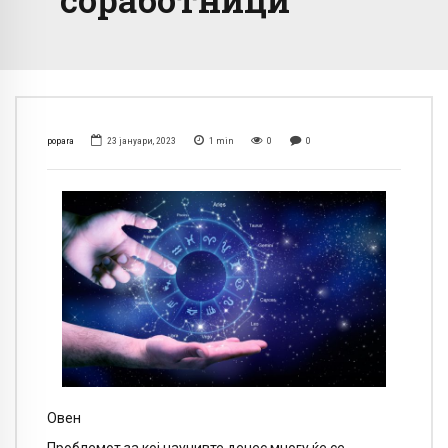
popara
23 јануари, 2023
1
min
0
0
Овен