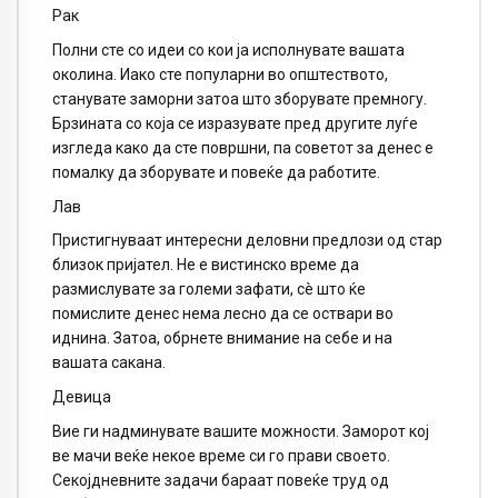
Рак
Полни сте со идеи со кои ја исполнувате вашата
околина. Иако сте популарни во општеството,
станувате заморни затоа што зборувате премногу.
Брзината со која се изразувате пред другите луѓе
изгледа како да сте површни, па советот за денес е
помалку да зборувате и повеќе да работите.
Лав
Пристигнуваат интересни деловни предлози од стар
близок пријател. Не е вистинско време да
размислувате за големи зафати, сè што ќе
помислите денес нема лесно да се оствари во
иднина. Затоа, обрнете внимание на себе и на
вашата сакана.
Девица
Вие ги надминувате вашите можности. Заморот кој
ве мачи веќе некое време си го прави своето.
Секојдневните задачи бараат повеќе труд од