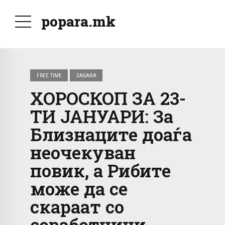
popara.mk
FREE TIME
ЗАБАВА
ХОРОСКОП ЗА 23-
ТИ ЈАНУАРИ: За
Близнаците доаѓа
неочекуван
повик, а Рибите
може да се
скараат со
соработници