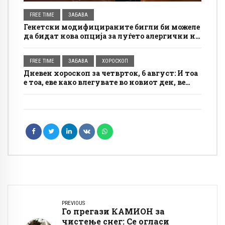
FREE TIME
ЗАБАВА
Генетски модифицираните бигли би можеле
да бидат нова опција за луѓето алергични на
кучиња
FREE TIME
ЗАБАВА
ХОРОСКОП
Дневен хороскоп за четврток, 6 август: И тоа
е тоа, еве како влегувате во новиот ден, ве
очекува лудило
PREVIOUS
Го прегази КАМИОН за
чистење снег: Се огласи