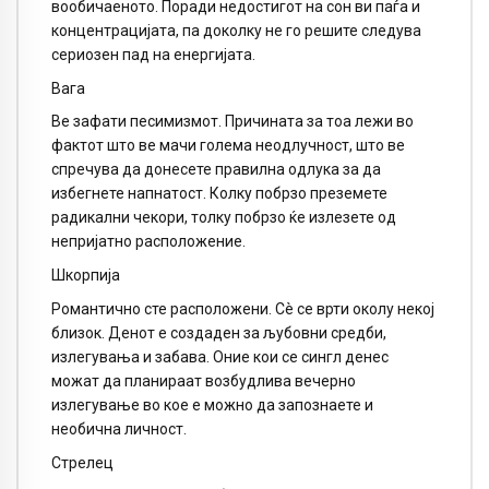
вообичаеното. Поради недостигот на сон ви паѓа и
концентрацијата, па доколку не го решите следува
сериозен пад на енергијата.
Вага
Ве зафати песимизмот. Причината за тоа лежи во
фактот што ве мачи голема неодлучност, што ве
спречува да донесете правилна одлука за да
избегнете напнатост. Колку побрзо преземете
радикални чекори, толку побрзо ќе излезете од
непријатно расположение.
Шкорпија
Романтично сте расположени. Сè се врти околу некој
близок. Денот е создаден за љубовни средби,
излегувања и забава. Оние кои се сингл денес
можат да планираат возбудлива вечерно
излегување во кое е можно да запознаете и
необична личност.
Стрелец