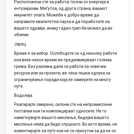
Расположени сте за работа, полни со енергија и
ентузијазам. Меѓутоа, од друга страна, вашиот
имунитет опаѓа. Можеби е добро време да
направите квалитетна пауза и да поработите на
вашето здравје, инаку гаден грип би можел да ве
обземе.
Јарец
Време е за избор. Ослободете се од неколку работи
кои веќе некое време ве предизвикуваат голема
грижа. Без разлика дали се работи за човечки
ресурси или за проекти, ве чека тешка одлука за
ограничување поради која ќе замерите на многу
луѓе.
Водолија
Реагирајте смирено, склони сте на непромислени
постапки кои ги комплицираат односите. Не го
наметнувајте вашето мислење, бидејќи вашето
мислење нема да биде слушнато. Во исто време, не
коментирајте за луѓе кои не се присутни за да не се