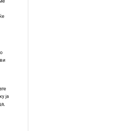
еме
ќе
но
 ви
ате
у ја
а,