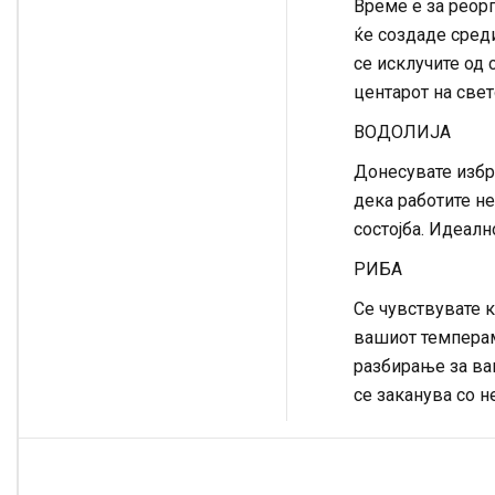
Време е за реор
ќе создаде среди
се исклучите од 
центарот на свет
ВОДОЛИЈА
Донесувате избр
дека работите не
состојба. Идеалн
РИБА
Се чувствувате к
вашиот темперам
разбирање за ваш
се заканува со н