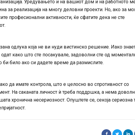
ганизација. Уредувањето и на вашиот дом и на работното м
на за реализација на многу деловни проекти. Но, ако за м
сите професионални активности, ќе сфатите дека не сте
от.
зана одлука која не ви нуди вистинско решение. Иако знае
 одат како што сте посакувале, задоволни сте од моментал
о би било ако си дадете време да размислите.
ако да имате контрола, што е целосно во спротивност со
ент. На саканата личност ѝ треба поддршка, а нема доволн
ата хронична несериозност. Опуштете се, секоја сериозна 
епријатност.