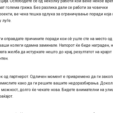
ција. Ослободете се од неколку работи кои веќе некое вр
ат голема грижа. Без разлика дали се работи за човечки
роекти, ве чека тешка одлука за ограничување поради која 
 луѓе.
ги оправдате причините поради кои сè уште сте на место од
ваши колеги одамна заминале. Напорот ќе биде награден, 
та желба да истуркате нешто до крај, резултатот на крајот
нтен.
к од партнерот. Одличен момент е привремено да ги закоп
азмислите како да ги решите вашите недоразбирања. Доколк
можност, долго ќе чекате нова. Бидете внимателни на улиц
аќајот.