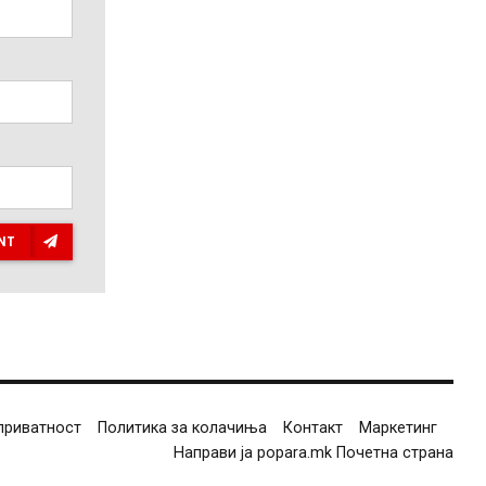
NT
приватност
Политика за колачиња
Контакт
Маркетинг
Направи ја popara.mk Почетна страна