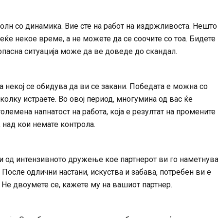
олн со динамика. Вие сте на работ на издржливоста. Нешто
еќе некое време, а не можете да се соочите со тоа. Бидете
опасна ситуација може да ве доведе до скандал.
 некој се обидува да ви се закани. Победата е можна со
колку истраете. Во овој период, многумина од вас ќе
олемена напнатост на работа, која е резултат на промените
, над кои немате контрола.
и од интензивното дружење кое партнерот ви го наметнува
После одлични настани, искуства и забава, потребен ви е
 Не двоумете се, кажете му на вашиот партнер.