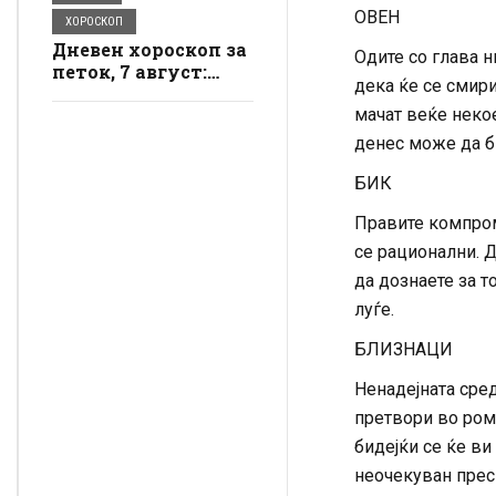
ОВЕН
ХОРОСКОП
Дневен хороскоп за
Одите со глава н
петок, 7 август:
дека ќе се смир
Лавот ужива во
љубовта, Бикот
мачат веќе некое
добива пари
денес може да б
БИК
Правите компром
се рационални. Д
да дознаете за т
луѓе.
БЛИЗНАЦИ
Ненадејната сре
претвори во ром
бидејќи се ќе ви
неочекуван пресв