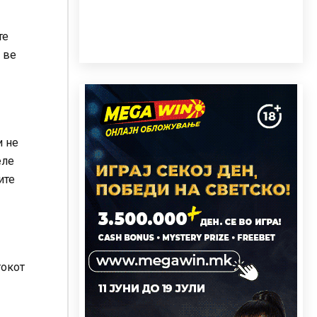
те
 ве
и не
еле
ите
токот