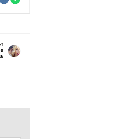
XT
ќе
ѓа