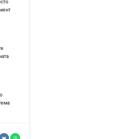
есто
омент
те
ната
о
тема