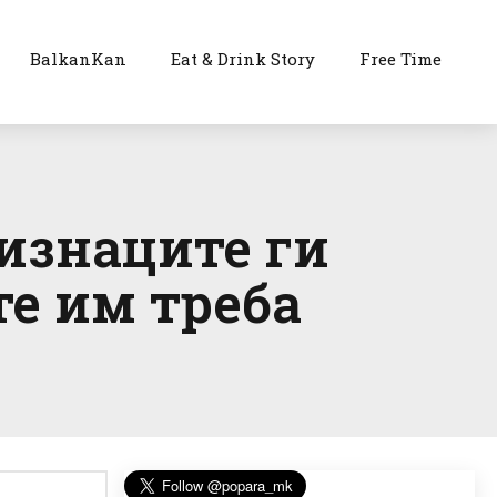
BalkanKan
Eat & Drink Story
Free Time
изнаците ги
те им треба