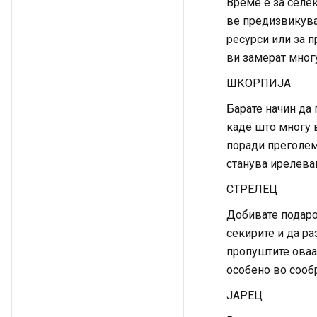
Време е за селек
ве предизвикува
ресурси или за п
ви замерат многу
ШКОРПИЈА
Барате начин да 
каде што многу 
поради преголема
станува ирелева
СТРЕЛЕЦ
Добивате подаро
секирите и да р
пропуштите оваа 
особено во сообр
ЈАРЕЦ