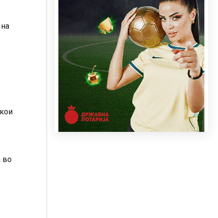
 на
 кои
 во