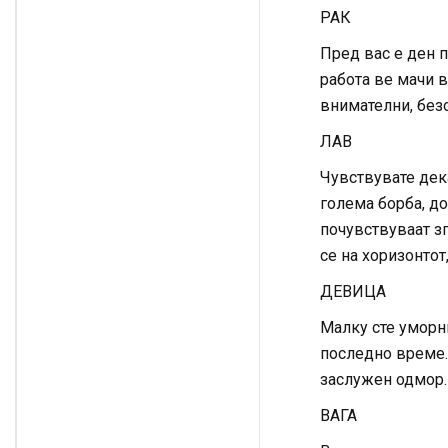
РАК
Пред вас е ден п
работа ве мачи в
внимателни, без
ЛАВ
Чувствувате дека
голема борба, до
почувствуваат зг
се на хоризонтот
ДЕВИЦА
Малку сте уморн
последно време. 
заслужен одмор.
ВАГА