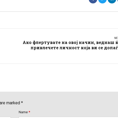
NE
Ако флертувате на овој начин, веднаш 
о
привлечете личност која ви се допа
 are marked *
Name
*