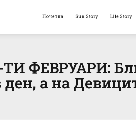
Почетна
Sun Story
Life Story
-ТИ ФЕВРУАРИ: Бл
 ден, а на Девици