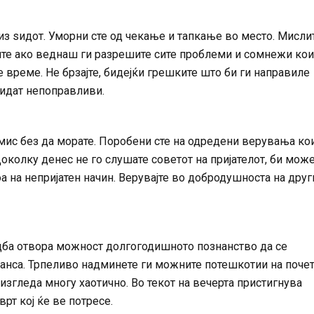
из ѕидот. Уморни сте од чекање и тапкање во место. Мисли
ите ако веднаш ги разрешите сите проблеми и сомнежи кои
 време. Не брзајте, бидејќи грешките што би ги направиле
идат непоправливи.
ис без да морате. Поробени сте на одредени верувања ко
околку денес не го слушате советот на пријателот, би мож
оа на непријатен начин. Верувајте во добродушноста на друг
дба отвора можност долгогодишното познанство да се
анса. Трпеливо надминете ги можните потешкотии на поче
 изгледа многу хаотично. Во текот на вечерта пристигнува
рт кој ќе ве потресе.