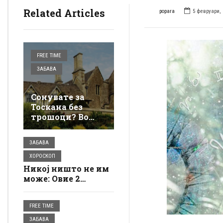
Related Articles
popara
5 февруари, 
FREE TIME
ЗАБАВА
Сонувате за
Тоскана без
трошоци? Во
италијанска
вила близу до
ЗАБАВА
плажа има
бесплатно
ХОРОСКОП
сместување, а
Никој ништо не им
условите се
може: Овие 2
едноставни
хороскопски знаци
ги чуваат ангели
FREE TIME
ЗАБАВА