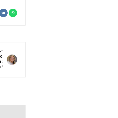
XT
ко
и:
а!