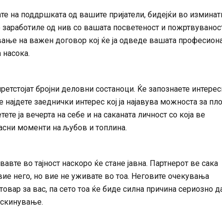
те на поддршката од вашите пријатели, бидејќи во изминат
о заработиле од нив со вашата посветеност и пожртвуваност
ање на важен договор кој ќе ја одведе вашата професион
 насока.
ретстојат бројни деловни состаноци. Ќе запознаете интерес
ќе најдете заеднички интерес кој ја најавува можноста за пл
ете ја вечерта на себе и на саканата личност со која ве
асни моменти на љубов и топлина.
увавте во тајност наскоро ќе стане јавна. Партнерот ве сака
ие него, но вие не уживате во тоа. Неговите очекувања
товар за вас, па сето тоа ќе биде силна причина сериозно д
аскинување.