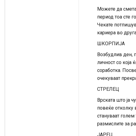
Можете да смета
период тоа сте г
Чекате потпишув
кариера во друга
ШКОРПИЈА
Возбудлив ден, п
личност со која 
соработка. Посвет
очекуваат прекр
СТРЕЛЕЦ
Врската што ја ч
повеќе отколку в
стануваат голем 
размислите за р
ЈАРЕЦ