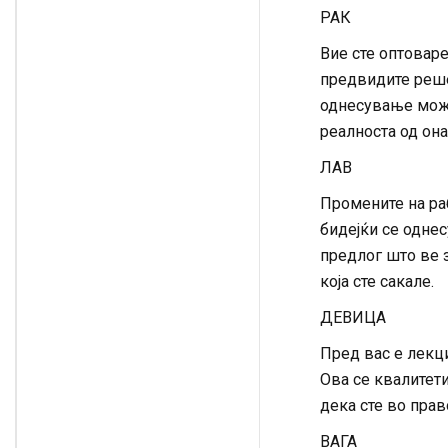
РАК
Вие сте оптоваре
предвидите реше
однесување може 
реалноста од она
ЛАВ
Промените на раб
бидејќи се однес
предлог што ве з
која сте сакале.
ДЕВИЦА
Пред вас е лекци
Ова се квалитети
дека сте во право
ВАГА