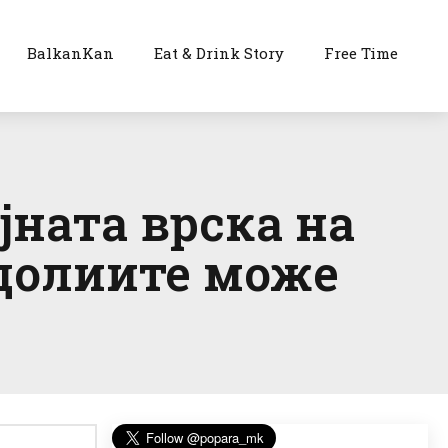
BalkanKan
Eat & Drink Story
Free Time
ната врска на
одолиите може