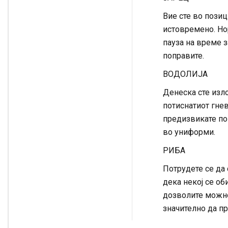
Вие сте во пози
истовремено. Но
пауза на време з
поправите.
ВОДОЛИЈА
Денеска сте изло
потиснатиот гнев
предизвикате пог
во униформи.
РИБА
Потрудете се да
дека некој се об
дозволите можно
значително да п