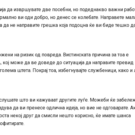
ција да извршувате две посебни, но подеднакво важни рабо
рмално ви оди добро, но денес се колебате. Направете мал
а да не направите грешка која подоцна ќе ви биде тешко да
жени на ризик од повреда. Вистинската причина за тоа е
, кој може да ве доведе до ситуација да направите превид 
олема штета. Покрај тоа, избегнувајте службеници, како и 
 слушате што ви кажуваат другите луѓе. Можеби ќе забеле
идува да ви пренесе одлична идеја, но вие не одговарате. Ак
ста некој друг да смисли нешто корисно, ќе имате шанса
рофитирате.