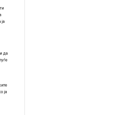
ти
а
 ја
и да
луѓе
жите
о ја