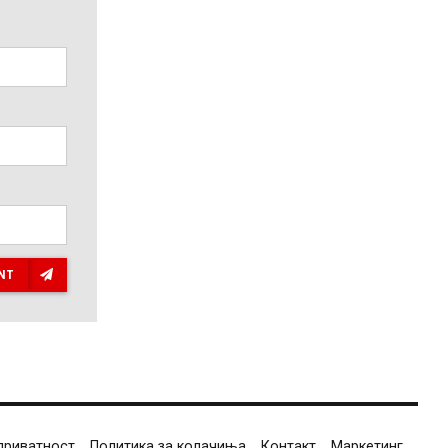
NT
приватност
Политика за колачиња
Контакт
Маркетинг