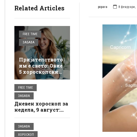
Related Articles
popara
8 февруари, 
FREE TIME
ЗАБАВА
Пријателството
им е свето: Овие
5 хороскопски
знаци нема да
ве остават на
FREE TIME
цедило
ЗАБАВА
Дневен хороскоп за
недела, 9 август:
Еве ги знаците кои
можат да
ЗАБАВА
очекуваат љубовни
изненадувања,
ХОРОСКОП