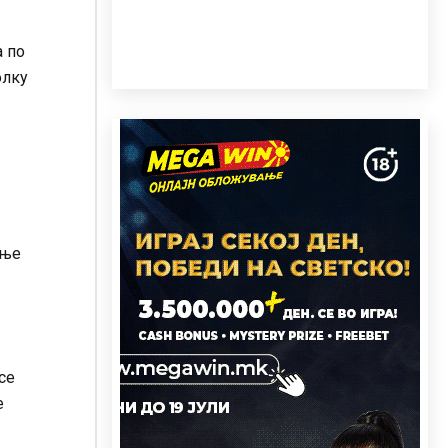
а по
олку
ење
се
е