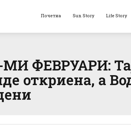
Почетна
Sun Story
Life Story
МИ ФЕВРУАРИ: Тај
иде откриена, а В
дени