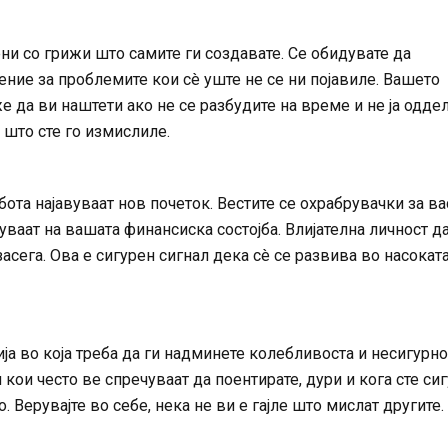
ни со грижи што самите ги создавате. Се обидувате да
ние за проблемите кои сè уште не се ни појавиле. Вашето
да ви наштети ако не се разбудите на време и не ја одде
 што сте го измислиле.
ота најавуваат нов почеток. Вестите се охрабрувачки за ва
уваат на вашата финансиска состојба. Влијателна личност д
асега. Ова е сигурен сигнал дека сè се развива во насокат
ја во која треба да ги надминете колебливоста и несигурно
 кои често ве спречуваат да поентирате, дури и кога сте си
. Верувајте во себе, нека не ви е гајле што мислат другите.