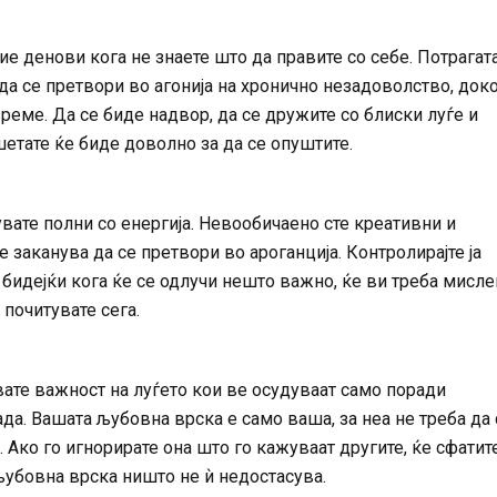
ие денови кога не знаете што да правите со себе. Потрагат
да се претвори во агонија на хронично незадоволство, док
реме. Да се ​​биде надвор, да се дружите со блиски луѓе и
етате ќе биде доволно за да се опуштите.
вате полни со енергија. Невообичаено сте креативни и
 заканува да се претвори во ароганција. Контролирајте ја
 бидејќи кога ќе се одлучи нешто важно, ќе ви треба мисл
 почитувате сега.
ате важност на луѓето кои ве осудуваат само поради
да. Вашата љубовна врска е само ваша, за неа не треба да 
 Ако го игнорирате она што го кажуваат другите, ќе сфатит
љубовна врска ништо не ѝ недостасува.