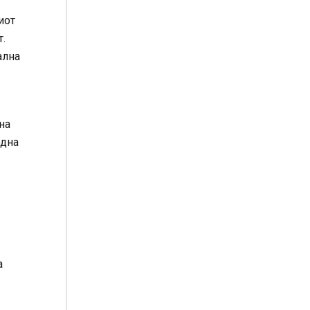
иот
.
ална
на
одна
а