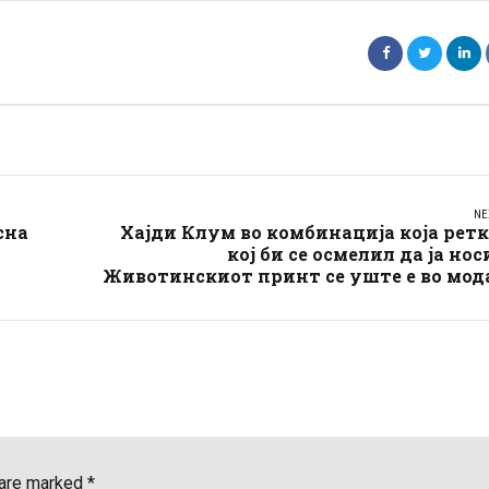
NE
сна
Хајди Клум во комбинација која рет
кој би се осмелил да ја нос
Животинскиот принт се уште е во мод
 are marked *