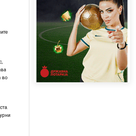
лите
с,
ава
а во
ста.
гурни