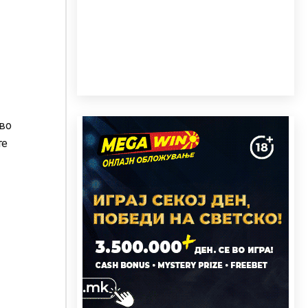
 во
те