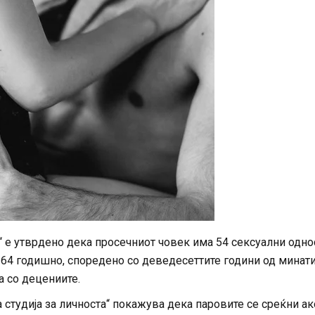
“ е утврдено дека просечниот човек има 54 сексуални одно
а 64 годишно, споредено со деведесеттите години од минат
а со децениите.
студија за личноста“ покажува дека паровите се среќни ак