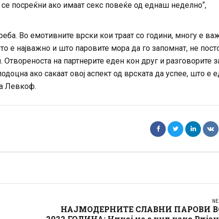
а се посреќни ако имаат секс повеќе од еднаш неделно“,
реба. Во емотивните врски кои траат со години, многу е ва
то е најважно и што паровите мора да го запомнат, не пост
. Отвореноста на партнерите еден кон друг и разговорите з
одоцна ако сакаат овој аспект од врската да успее, што е 
ва Левкоф.
NE
НАЈМОДЕРНИТЕ СЛАВНИ ПАРОВИ В
2022 ГОДИНА: Никој не е кул како Рија