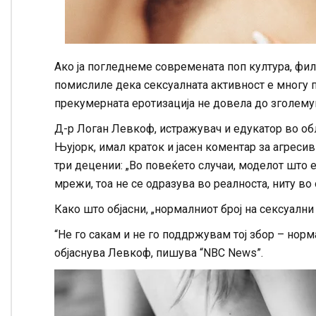
Ако ја погледнеме современата поп култура, фи
помислиле дека сексуалната активност е многу п
прекумерната еротизација не довела до зголему
Д-р Логан Левкоф, истражувач и едукатор во обл
Њујорк, имал краток и јасен коментар за агреси
три децении: „Во повеќето случаи, моделот што 
мрежи, тоа не се одразува во реалноста, ниту во 
Како што објасни, „нормалниот број на сексуални
“Не го сакам и не го поддржувам тој збор – норма
објаснува Левкоф, пишува “NBC News”.