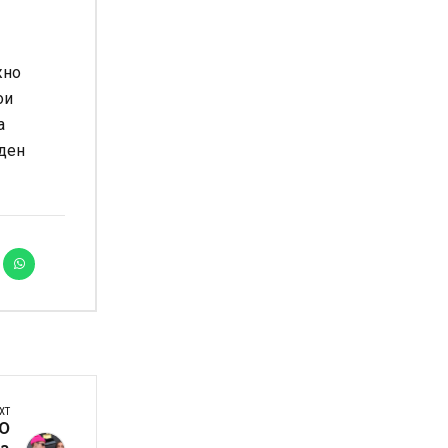
жно
ои
а
еден
XT
О
на