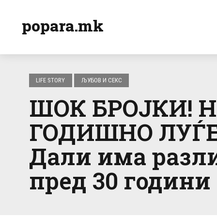
popara.mk
LIFE STORY
ЉУБОВ И СЕКС
ШОК БРОЈКИ! Н
ГОДИШНО ЛУЃЕ
Дали има разли
пред 30 години