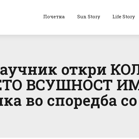
Почетна
Sun Story
Life Story
аучник откри КО
ТО ВСУШНОСТ ИМ
ка во споредба со