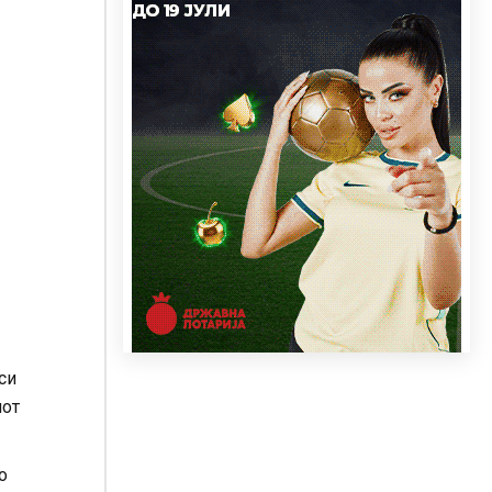
си
иот
о