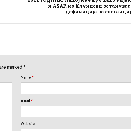
и A$AP, но Клуниеви останува
дефиниција за елеганци
 are marked *
Name
*
Email
*
Website