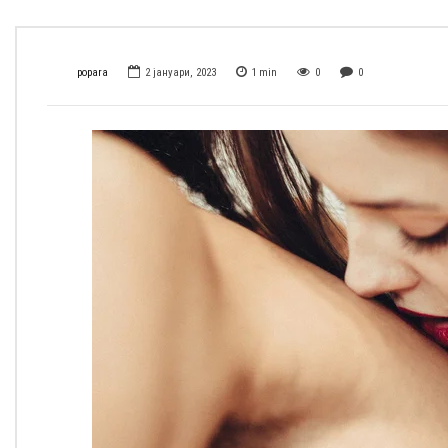
popara
2 јануари, 2023
1
min
0
0