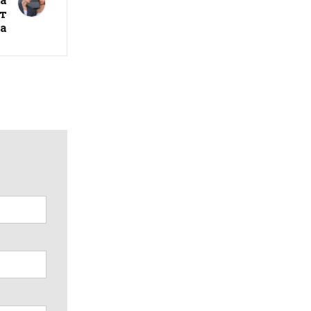
ат
ја