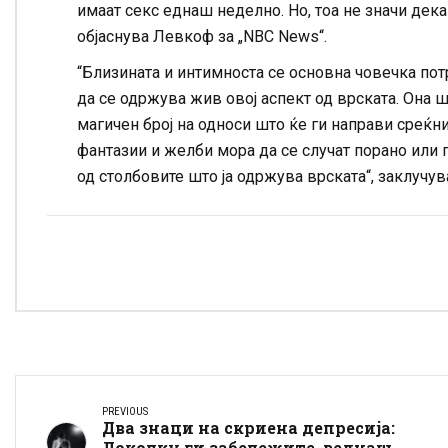
имаат секс еднаш неделно. Но, тоа не значи дек
објаснува Левкоф за „NBC News“.
“Близината и интимноста се основна човечка пот
да се одржува жив овој аспект од врската. Она ш
магичен број на односи што ќе ги направи среќни
фантазии и желби мора да се случат порано или п
од столбовите што ја одржува врската“, заклучу
PREVIOUS
Два знаци на скриена депресија:
Доколку ги забележите, веднаш