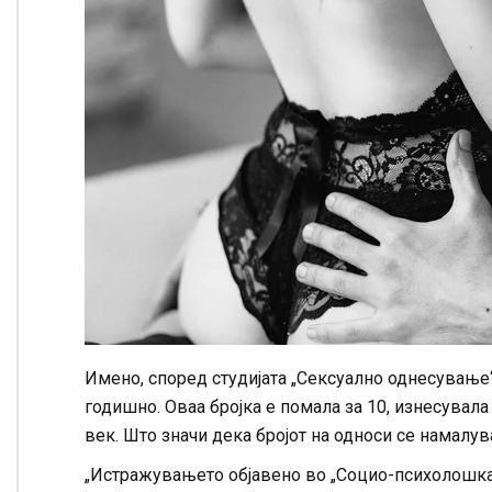
Имено, според студијата „Сексуално однесување
годишно. Оваа бројка е помала за 10, изнесувал
век. Што значи дека бројот на односи се намалув
„Истражувањето објавено во „Социо-психолошка 