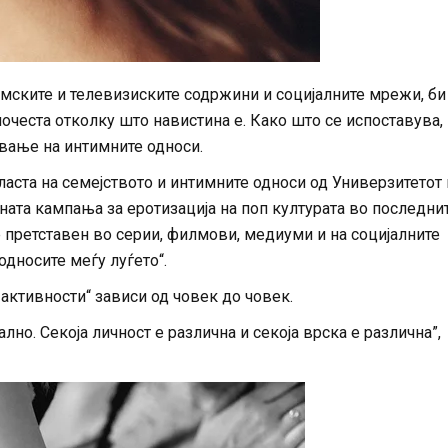
лмските и телевизиските содржини и социјалните мрежи, би
очеста отколку што навистина е. Како што се испоставува,
вање на интимните односи.
аста на семејството и интимните односи од Универзитетот
вната кампања за еротизација на поп културата во последни
е претставен во серии, филмови, медиуми и на социјалните
односите меѓу луѓето“.
 активности“ зависи од човек до човек.
лно. Секоја личност е различна и секоја врска е различна”,