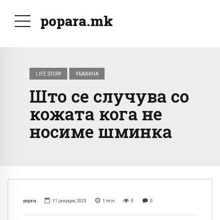
popara.mk
LIFE STORY
УБАВИНА
Што се случува со
кожата кога не
носиме шминка
popara
11 јануари, 2023
1
min
0
0