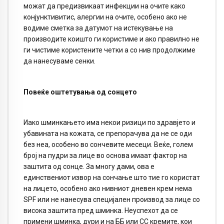
можат да предизвикаат инфекции на очите како
конјунктивитис, алергии на очите, особено ако не
водиме сметка за датумот на истекување на
производите коишто ги користиме и ако правилно не
ги чистиме користените четки а со нив продолжиме
да нанесуваме сенки.
Повеќе оштетувања од сонцето
Иако шминкањето има некои ризици по здравјето и
убавината на кожата, се препорачува да не се оди
без неа, особено во сончевите месеци. Веќе, голем
број на пудри за лице во основа имаат фактор на
заштита од сонце. За многу дами, ова е
единствениот извор на сончање што тие го користат
на лицето, особено ако нивниот дневен крем нема
SPF или не нанесува специјален производ за лице со
висока заштита пред шминка. Неуспехот да се
примени шминка, дури и на ББ или CC кремите, кои