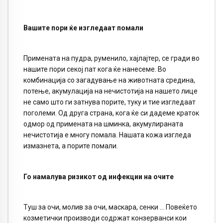
Вашите пори ќе изгледаат помали
Примената на пудра, руменило, хајлајтер, се гради во
нашите пори секој пат кога ќе нанесеме. Во
комбинација со загадување на животната средина,
потење, акумулација на нечистотија на нашето лице
не само што ги затнува порите, туку и тие изгледаат
поголеми. Од друга страна, кога ќе си дадеме краток
одмор од примената на шминка, акумулираната
нечистотија е многу помала. Нашата кожа изгледа
измазнета, а порите помали.
Го намалува ризикот од инфекции на очите
Туш за очи, молив за очи, маскара, сенки … Повеќето
козметички производи содржат конзерванси кои