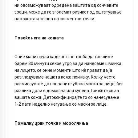
ни овозможуваат одредена заштита од сончевите
зраци, може да го зголемат ризикот од оштетување
на кожата и појава на пигментни точки.
Повеќе нега на кожата
Оние мали паузи каде што не треба да трошиме
барем 30 минути секое утро за да нанесеме шминка
на лицето, се оние моменти што нè прават да ја
разгледуваме нашата кожа поинаку. Колку често
размислувате да направите убава маска за лице, без
разлика дали е домашна или купена. Грижете се за
вашата кожа. Детоксифицирајте го со нанесување
1-2 пати неделно негување со маски за лице.
Помалку црни точки и мозолчиња