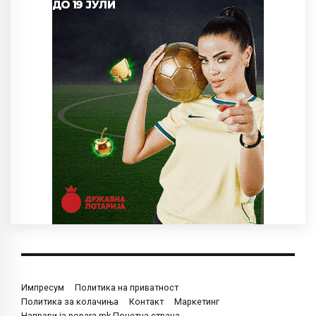
Импресум
Политика на приватност
Политика за колачиња
Контакт
Маркетинг
Направи ја popara.mk Почетна страна