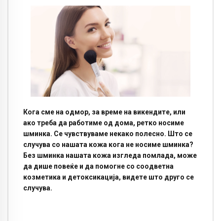
Кога сме на одмор, за време на викендите, или
ако треба да работиме од дома, ретко носиме
шминка. Се чувствуваме некако полесно. Што се
случува со нашата кожа кога не носиме шминка?
Без шминка нашата кожа изгледа помлада, може
да дише повеќе и да помогне со соодветна
козметика и детоксикација, видете што друго се
случува.