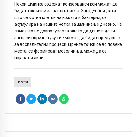
Некои шминка содржат конзерванси кои можат да
бидат токсични за нашата кожа. Загадување, како
што се мртви клетки на кожата и бактерии, се
акумулира на нашите четки за шминкање дневно. Не
само што не дозволуваат кожата да дише и да ги
заглави порите, туку тие можат да бидат предуслов
за воспалителни процеси. Црните точки се во повеќе
места, се формираат мозолчиња, може да се
појават и акни.
Topvest