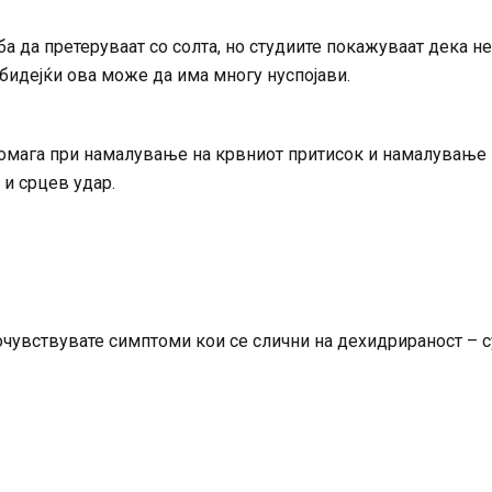
а да претеруваат со солта, но студиите покажуваат дека не
 бидејќи ова може да има многу нуспојави.
помага при намалување на крвниот притисок и намалување 
 и срцев удар.
очувствувате симптоми кои се слични на дехидрираност – 