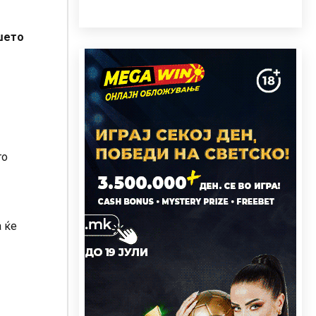
шето
го
а ќе