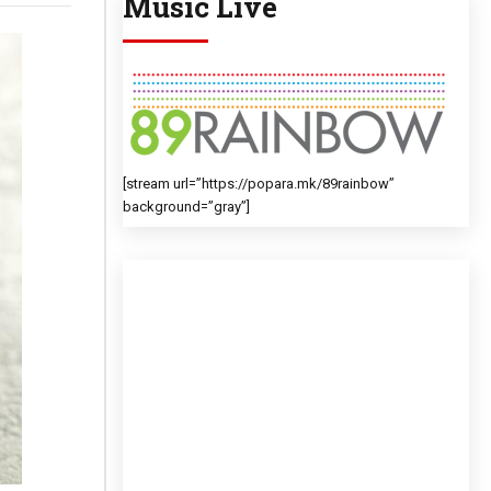
Music Live
[stream url=”https://popara.mk/89rainbow”
background=”gray”]