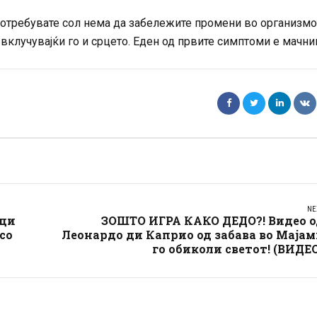
потребувате сол нема да забележите промени во организмот
 вклучувајќи го и срцето. Еден од првите симптоми е мачни
NE
аци
ЗОШТО ИГРА КАКО ДЕДО?! Видео о
со
Леонардо ди Каприо од забава во Маја
го обиколи светот! (ВИДЕ