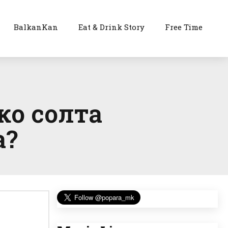
BalkanKan
Eat & Drink Story
Free Time
ко солта
а?