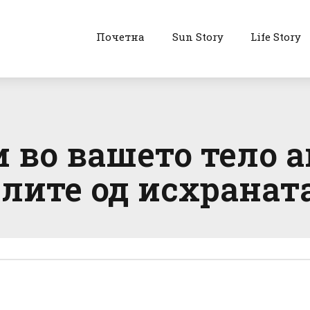
Почетна
Sun Story
Life Story
и во вашето тело а
рлите од исхранат