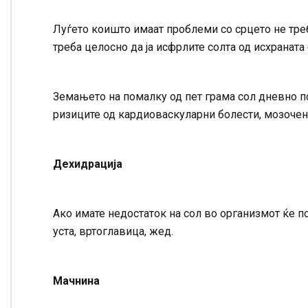
Луѓето коишто имаат проблеми со срцето не треб
треба целосно да ја исфрлите солта од исхраната
Земањето на помалку од пет грама сол дневно 
ризиците од кардиоваскуларни болести, мозочен
Дехидрација
Ако имате недостаток на сол во организмот ќе п
уста, вртоглавица, жед.
Мачнина