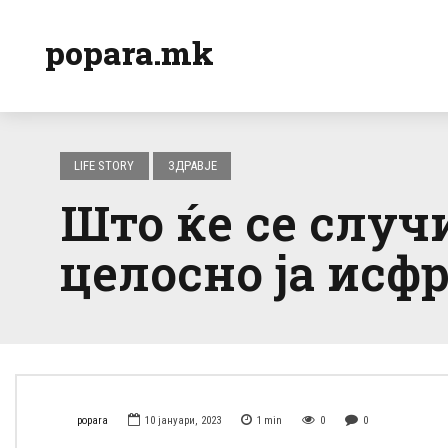
popara.mk
LIFE STORY
ЗДРАВЈЕ
Што ќе се случ
целосно ја исф
popara
10 јануари, 2023
1
min
0
0