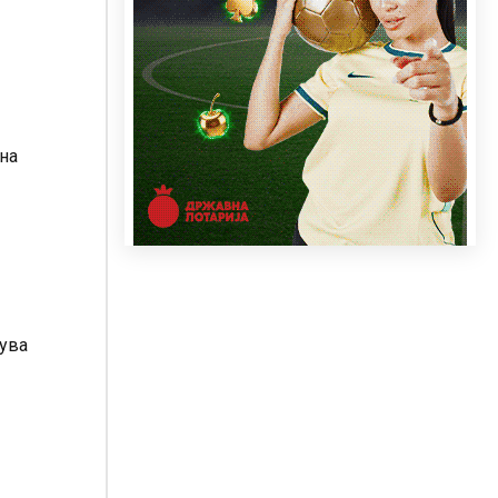
на
сува