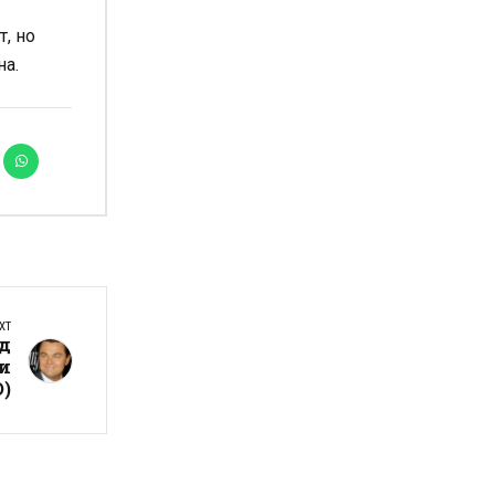
, но
на.
XT
д
ми
О)