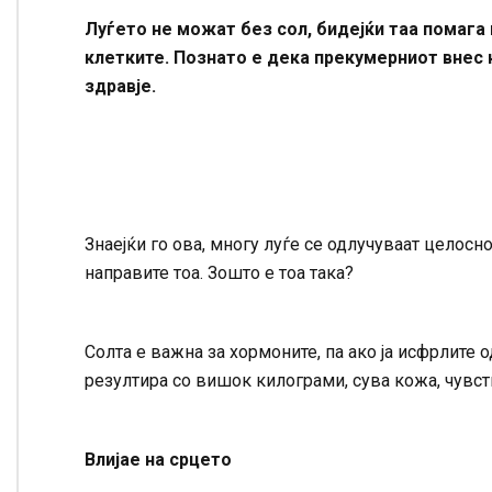
Луѓето не можат без сол, бидејќи таа помага 
клетките. Познато е дека прекумерниот внес 
здравје.
Знаејќи го ова, многу луѓе се одлучуваат целосно
направите тоа. Зошто е тоа така?
Солта е важна за хормоните, па ако ја исфрлите о
резултира со вишок килограми, сува кожа, чувст
Влијае на срцето