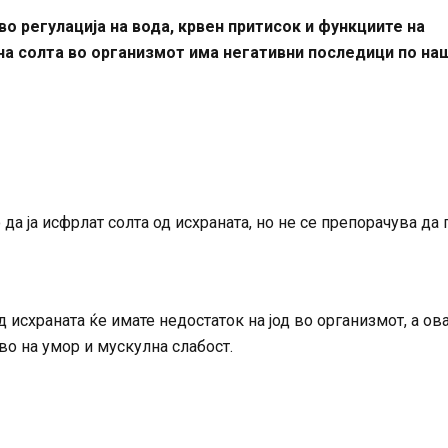
во регулација на вода, крвен притисок и функциите на
на солта во организмот има негативни последици по на
 да ја исфрлат солта од исхраната, но не се препорачува да 
д исхраната ќе имате недостаток на јод во организмот, а ов
во на умор и мускулна слабост.