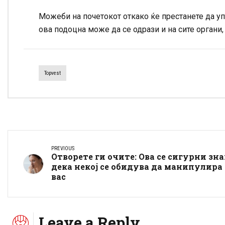
Можеби на почетокот откако ќе престанете да у
ова подоцна може да се одрази и на сите органи,
Topvest
PREVIOUS
Отворете ги очите: Ова се сигурни зн
дека некој се обидува да манипулира 
вас
Leave a Reply