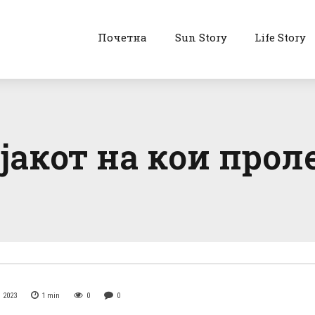
Почетна
Sun Story
Life Story
ијакот на кои прол
 2023
1
min
0
0