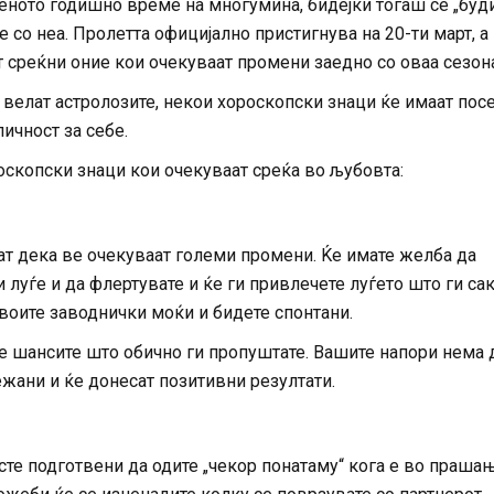
еното годишно време на многумина, бидејќи тогаш се „буд
ие со неа. Пролетта официјално пристигнува на 20-ти март, а
 среќни оние кои очекуваат промени заедно со оваа сезона
 велат астролозите, некои хороскопски знаци ќе имаат пос
личност за себе.
оскопски знаци кои очекуваат среќа во љубовта:
ат дека ве очекуваат големи промени. Ќе имате желба да
 луѓе и да флертувате и ќе ги привлечете луѓето што ги сак
воите заводнички моќи и бидете спонтани.
те шансите што обично ги пропуштате. Вашите напори нема 
жани и ќе донесат позитивни резултати.
сте подготвени да одите „чекор понатаму“ кога е во праша