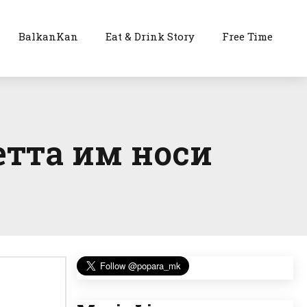
BalkanKan
Eat & Drink Story
Free Time
етта им носи