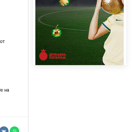
от
е на