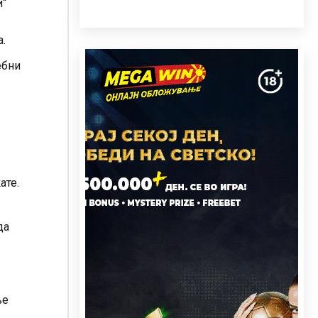
и“
.
ебни
ате.
да
ње