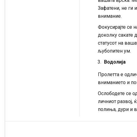
вашата врска. Мо
Зафатени, не ги 
внимание.
Фокусирајте се 
доколку сакате д
статусот на ваша
љубопитен ум.
Водолија
Пролетта е одли
вниманието и пог
Ослободете се од
личниот развој, 
полиња, дури и в