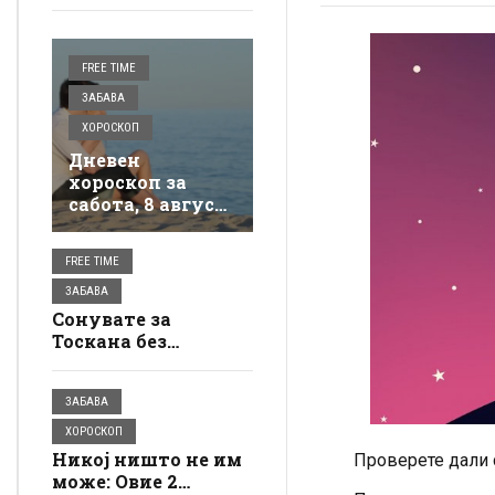
FREE TIME
ЗАБАВА
ХОРОСКОП
Дневен
хороскоп за
сабота, 8 август:
Бикот ќе
почувствува
FREE TIME
нежност, Ракот
ќе зграби мир за
ЗАБАВА
себе
Сонувате за
Тоскана без
трошоци? Во
италијанска вила
ЗАБАВА
близу до плажа
има бесплатно
ХОРОСКОП
сместување, а
Никој ништо не им
Проверете дали 
условите се
може: Овие 2