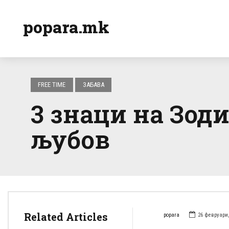
popara.mk
FREE TIME
ЗАБАВА
3 знаци на Зод
љубов
Related Articles
popara
26 февруари,