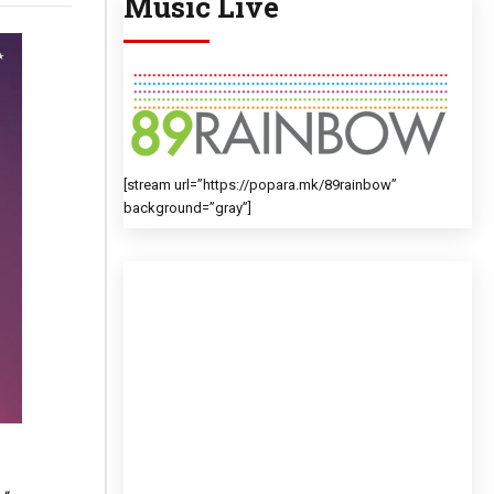
Music Live
[stream url=”https://popara.mk/89rainbow”
background=”gray”]