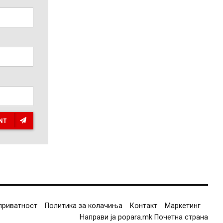
NT
приватност
Политика за колачиња
Контакт
Маркетинг
Направи ја popara.mk Почетна страна