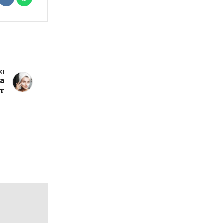
XT
за
рт