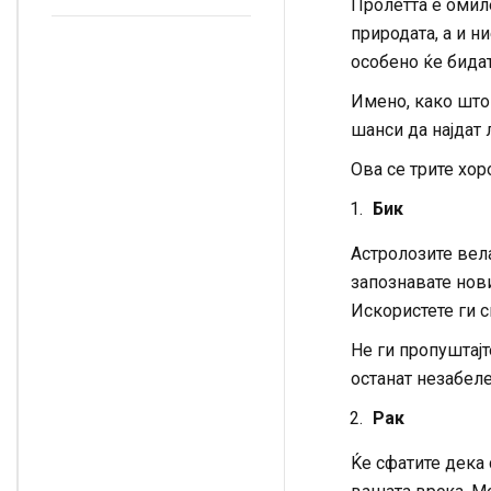
едноставни
Пролетта е омил
хороскопски знаци
ги чуваат ангели
природата, а и н
особено ќе бидат
Имено, како што
шанси да најдат 
Ова се трите хор
Бик
Астролозите вел
запознавате нови
Искористете ги с
Не ги пропуштај
останат незабеле
Рак
Ќе сфатите дека 