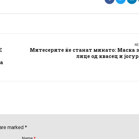
NE
Е
Митесерите ќе станат минато: Маска 
лице од квасец и јогу
да
 are marked *
Name
*