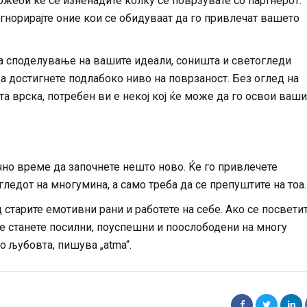
жеби ќе се изненадите колку се поврзувате со партнерот.
игнорирајте оние кои се обидуваат да го привлечат вашето
на споделување на вашите идеали, соништа и светогледи
а достигнете подлабоко ниво на поврзаност. Без оглед на
та врска, потребен ви е некој кој ќе може да го освои ваши
чно време да започнете нешто ново. Ќе го привлечете
ледот на многумина, а само треба да се препуштите на тоа.
 старите емотивни рани и работете на себе. Ако се посветит
ќе станете посилни, поуспешни и поослободени на многу
о љубовта, пишува „atma“.