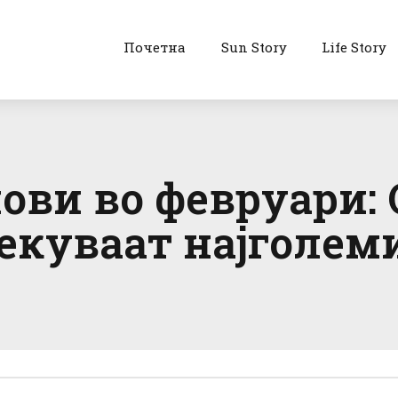
Почетна
Sun Story
Life Story
нови во февруари:
чекуваат најголе