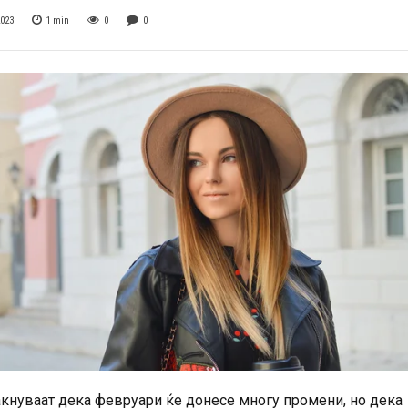
2023
1
min
0
0
акнуваат дека февруари ќе донесе многу промени, но дека