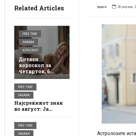
Related Articles
popara
28 јануари, 
FREE TIME
ЗАБАВА
ХОРОСКОП
Дневен
хороскоп за
четврток, 6
август: И тоа е
тоа, еве како
FREE TIME
влегувате во
новиот ден, ве
ЗАБАВА
очекува лудило
Најсреќниот знак
во август: Ја
добива можноста
што ја чекал долго
FREE TIME
време – сите врати
му се отвораат
Астролозите ист
ЗАБАВА