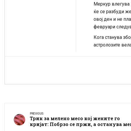
Меркур влегува в
ќе се разбуди же
овој ден и не пл
февруари следува
Кога станува збо
астролозите вела
PREVIOUS
Трик за мелено месо кој жените го
кријат: Побрзо се пржи, а останува ме