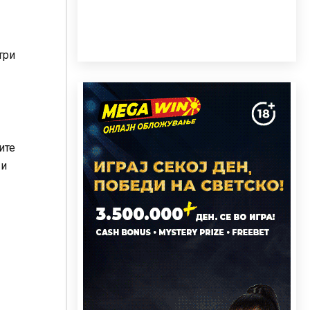
три
ите
 и