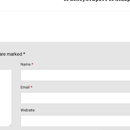
 are marked *
Name
*
Email
*
Website