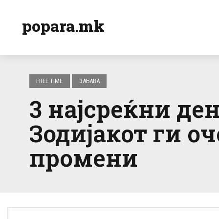
popara.mk
FREE TIME
ЗАБАВА
3 најсреќни де
Зодијакот ги о
промени