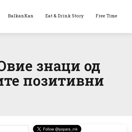
BalkanKan
Eat & Drink Story
Free Time
 Овие знаци од
мите позитивни