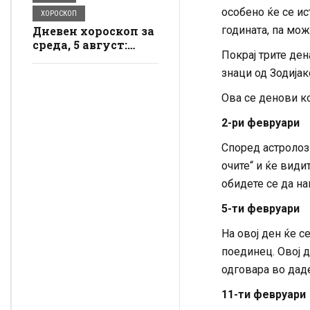
особено ќе се ис
ХОРОСКОП
Дневен хороскоп за
годината, па мож
среда, 5 август:
Покрај трите ден
Стрелецот ужива
во динамиката,
знаци од Зодијак
Лавот добива
Ова се денови к
пофалби на работа
2
-ри февруари
Според астролози
очите“ и ќе види
обидете се да на
5
-ти февруари
На овој ден ќе с
поединец. Овој д
одговара во дад
11
-ти февруари