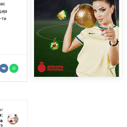
нас
ција
-ти
XT
а:
да
р?