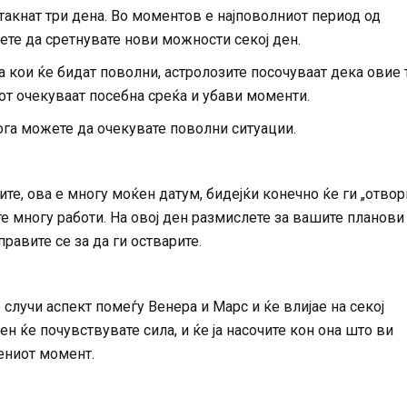
такнат три дена. Во моментов е најповолниот период од
ете да сретнувате нови можности секој ден.
а кои ќе бидат поволни, астролозите посочуваат дека oвие 
от очекуваат посебна среќа и убави моменти.
ога можете да очекувате поволни ситуации.
те, ова е многу моќен датум, бидејќи конечно ќе ги „отвор
те многу работи. На овој ден размислете за вашите планови
правите се за да ги остварите.
е случи аспект помеѓу Венера и Марс и ќе влијае на секој
ен ќе почувствувате сила, и ќе ја насочите кон она што ви
ениот момент.