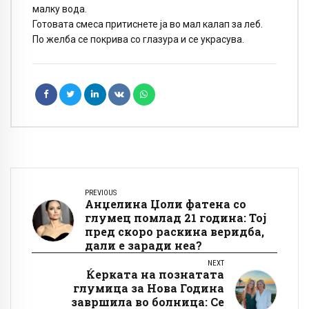
малку вода.
Готовата смеса притиснете ја во мал калап за леб.
По желба се покрива со глазура и се украсува.
PREVIOUS
Анџелина Џоли фатена со
глумец помлад 21 година: Тој
пред скоро раскина веридба,
дали е заради неа?
NEXT
Ќерката на познатата
глумица за Нова Година
завршила во болница: Се