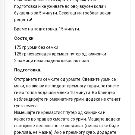
подготовка и ќе уживате во овој вкусен колач
буквално за 5 минути. Секогаш ни требаат вакви
рецепти!
Време на подготовка: 15 минути.
Состојки
:
175 гр урми без семки
125 гр незасладен кремаст путер од кикирики
2 лажици незасладено какао во прав
Подготовка
:
Отстранете ги семките од урмите. Свежите урми се
меки, но ако ви изгледаат премногу тврди, потопете
ги во топла вода или млеко 10 минути. Во блендер
изблендирајте ги омекнатите урми, додека не станат
густа смеса.
Измешајте ги кремастиот путер од кикирики и
какаото во прав во смесата со урми. Мешајте додека
состојките целосно не се соединат (смесата ќе биде
ронлива, не мазна). Ако е премногу суво, додадете