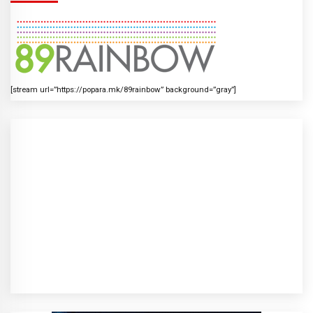
[stream url=”https://popara.mk/89rainbow” background=”gray”]