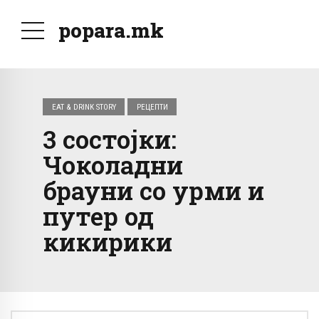
popara.mk
EAT & DRINK STORY
РЕЦЕПТИ
3 состојки:
Чоколадни
брауни со урми и
путер од
кикирики