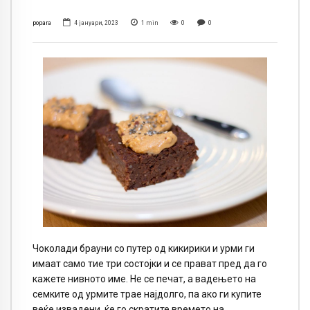
popara
4 јануари, 2023
1
min
0
0
Чоколади брауни со путер од кикирики и урми ги
имаат само тие три состојки и се прават пред да го
кажете нивното име. Не се печат, а вадењето на
семките од урмите трае најдолго, па ако ги купите
веќе извадени, ќе го скратите времето на