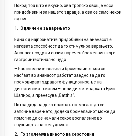
Покрај тоа што е вкусно, ова тропско овошје носи
придобивки и за нашето здравје, а ова се само некои
од нив:
Одличен е за варење
то
Една од најпознатите придобивки на ананасот е
неговата способност да го стимулира варењето.
Ананасот содржи ензим наречен бромелаин, кој е
гастроинтестинално чудо.
– Растителните влакна и бромелаинот кои се
наоѓаат во ананасот работат заедно за да го
промовираат здравото функционирање на
дигестивниот систем – вели диететичарката Ејми
Шапиро, а пренесува „Eatthis“.
Потоа додава дека влакната помагаат да се
започне варењето, додека бромелаинот може да
помогне да се намали секое воспаление во
слузницата на желудникот.
Го зголемува нивото на серотонин