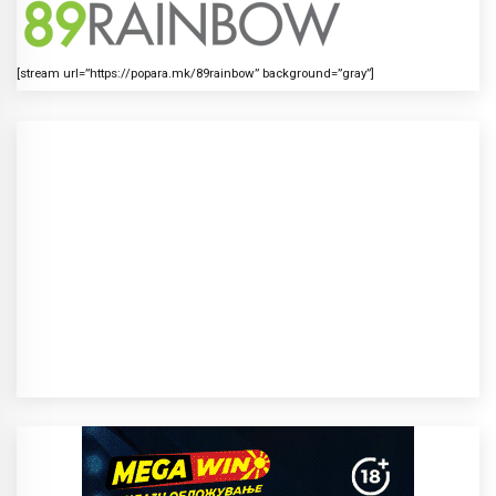
[stream url=”https://popara.mk/89rainbow” background=”gray”]