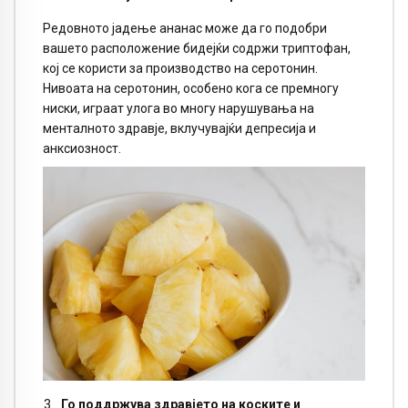
Редовното јадење ананас може да го подобри
вашето расположение бидејќи содржи триптофан,
кој се користи за производство на серотонин.
Нивоата на серотонин, особено кога се премногу
ниски, играат улога во многу нарушувања на
менталното здравје, вклучувајќи депресија и
анксиозност.
Го поддржува здравјето на коските и