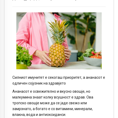
Силниот имунитет е секогаш приоритет, а ананасот е
одличен сојузник на здравјето
Ананасот е освежително и вкусно овошје, но
малкумина знаат колку всушност е здрав. Ова
тропско овошје може да се јаде свежо или
замрзнато, а богато е со витамини, минерали,
влакна, вода и антиоксиданси.