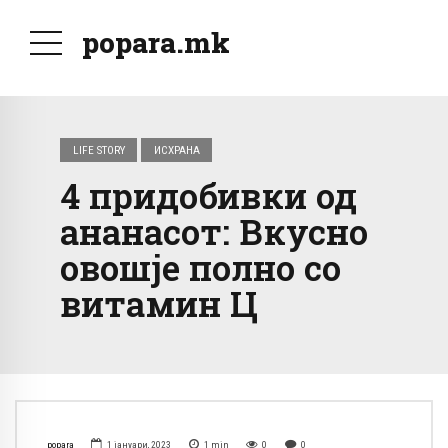
popara.mk
LIFE STORY
ИСХРАНА
4 придобивки од
ананасот: Вкусно
овошје полно со
витамин Ц
popara
1 јануари, 2023
1
min
0
0