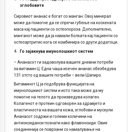
зглобовите
Сировиот ананас е богат со манган. Овој минерал
може да помогне да се спречи губење на коскената
маса кај пациенти со остеопороза. Дополнително,
манганот може да ја намали болката кај пациенти со
остеоартритис кога се комбинира со други додатоци.
Го зајакнува имунолошкиот систем
– Ананасот ги задоволува вашите дневни потреби
за витамин Ц. Една чаша исечен ананас обезбедува
131 отсто од вашите потреби – вели Шапиро.
Витаминот Ц ја подобрува функцијата на
имунолошкиот систем и исто така може да му
помогне на телото да произведува колаген.
Колагенот е протеин одговорен за здравјето и
еластичноста на вашата кожа, зглобови и мускули.
Ананасот содржи и големи количини на
антиоксиданси познати како флавоноиди. Овие
соединенија се поврзани со намалување на