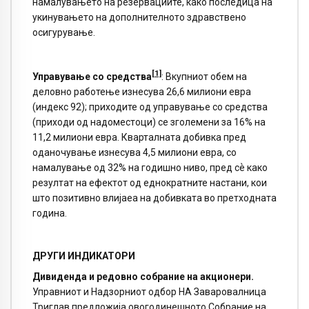
намалувањето на резервациите, како последица на
укинувањето на дополнителното здравствено
осигурување.
[1]
Управување со средства
: Вкупниот обем на
деловно работење изнесува 26,6 милиони евра
(индекс 92); приходите од управување со средства
(приходи од надоместоци) се зголемени за 16% на
11,2 милиони евра. Кварталната добивка пред
оданочување изнесува 4,5 милиони евра, со
намалување од 32% на годишно ниво, пред сѐ како
резултат на ефектот од еднократните настани, кои
што позитивно влијаеа на добивката во претходната
година.
ДРУГИ ИНДИКАТОРИ
Дивиденда и редовно собрание на акционери.
Управниот и Надзорниот одбор НА Заваровалница
Триглав предложија овогодинешното Собрание на