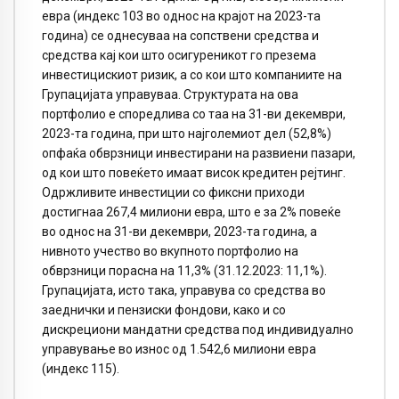
евра (индекс 103 во однос на крајот на 2023-та
година) се однесуваа на сопствени средства и
средства кај кои што осигуреникот го презема
инвестицискиот ризик, а со кои што компаниите на
Групацијата управуваа. Структурата на ова
портфолио е споредлива со таа на 31-ви декември,
2023-та година, при што најголемиот дел (52,8%)
опфаќа обврзници инвестирани на развиени пазари,
од кои што повеќето имаат висок кредитен рејтинг.
Одржливите инвестиции со фиксни приходи
достигнаа 267,4 милиони евра, што е за 2% повеќе
во однос на 31-ви декември, 2023-та година, а
нивното учество во вкупното портфолио на
обврзници порасна на 11,3% (31.12.2023: 11,1%).
Групацијата, исто така, управува со средства во
заеднички и пензиски фондови, како и со
дискрециони мандатни средства под индивидуално
управување во износ од 1.542,6 милиони евра
(индекс 115).