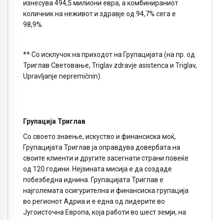
изнесува 494,5 милиони евра, а комбинираниот
количник на неживот и здравје од 94,7% сега е
98,9%.
** Со исклучок на приходот на Групацијата (на пр. од
Триглав Световање, Triglav zdravje asistenca и Triglav,
Upravljanje nepremičnin).
Групација Триглав
Со своето знаење, искуство и финансиска моќ,
Групацијата Триглав ја оправдува довербата на
своите клиенти и другите засегнати страни повеќе
од 120 години. Нејзината мисија е да создаде
побезбедна иднина. Групацијата Триглав е
најголемата осигурителна и финансиска групација
во регионот Адриа и е една од лидерите во
Југоисточна Европа, која работи во шест земји, на