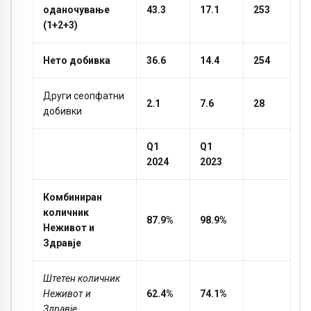
оданочување
43.3
17.1
253
(1+2+3)
Нето добивка
36.6
14.4
254
Други сеопфатни
2.1
7.6
28
добивки
Q1
Q1
2024
2023
Комбиниран
количник
87.9%
98.9%
Неживот и
Здравје
Штетен количник
Неживот и
62.4%
74.1%
Здравје