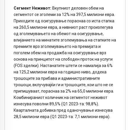
Сегмент Неживот:
Вкупниот деловен обем на
сегментот се зголеми за 12% на 397,5 милиони евра.
Приходите од осигурување пораснаа со иста стапка
на 260,5 милиони евра, а нивниот раст произлегува
од зголемувањето на обемот на осигурување,
влијанието на минатите зголемувања на стапките на
премиите врз зголемувањето на премијата и
поголем обем на продажба на осигурување врз
основа на принципот на слободен проток на услуги
(FOS зделки). Настанатите штети се намалија за 6%
на 125,2 милиони евра на годишно ниво, додека
трошоците за прибава и административните
трошоци, вклучувајќи ги и трошоците, кои што не се
припишуваат, пораснаа за 2% на 65,0 милиони евра.
Комбинираниот количник на сегментот неживот
изнесува поволни 89,5% (Q1 2023-та: 98,8%).
Кварталната добивка пред оданочување изнесува
28,5 милиони евра (Q1 2023-та: 7,1 милиони евра).