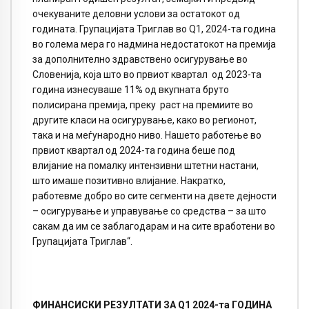
очекуваните деловни услови за остатокот од
годината. Групацијата Триглав во Q1, 2024-та година
во голема мера го надмина недостатокот на премија
за дополнително здравствено осигурување во
Словенија, која што во првиот квартал од 2023-та
година изнесуваше 11% од вкупната бруто
полисирана премија, преку раст на премиите во
другите класи на осигурување, како во регионот,
така и на меѓународно ниво. Нашето работење во
првиот квартал од 2024-та година беше под
влијание на помалку интензивни штетни настани,
што имаше позитивно влијание. Накратко,
работевме добро во сите сегменти на двете дејности
– осигурување и управување со средства – за што
сакам да им се заблагодарам и на сите вработени во
Групацијата Триглав“.
ФИНАНСИСКИ РЕЗУЛТАТИ ЗА Q1 2024-та ГОДИНА