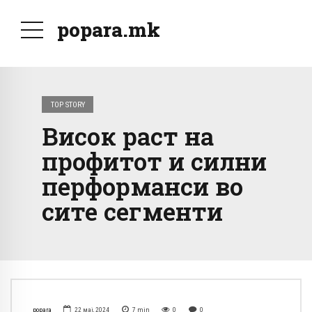
popara.mk
TOP STORY
Висок раст на
профитот и силни
перформанси во
сите сегменти
popara
22 мај, 2024
7
min
0
0