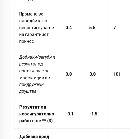
Промена во
одредбите за
непостигнување
0.4
5.5
7
на гарантниот
принос
Добивки/загуби и
резултат од
оштетување во
0.8
0.8
101
инвестиции во
придружени
друштва
Резултат од
неосигурително
-0.1
-1.5
работење
**
(3)
Добивка пред