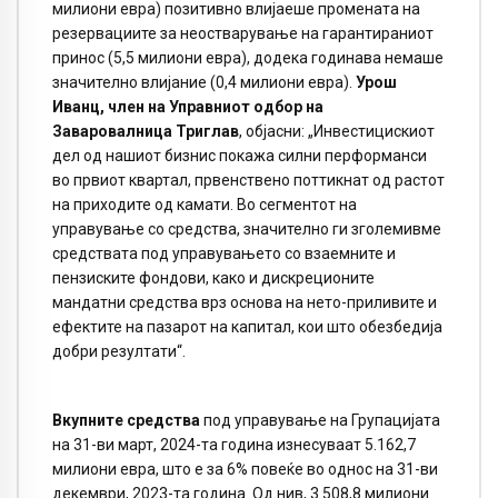
милиони евра) позитивно влијаеше промената на
резервациите за неостварување на гарантираниот
принос (5,5 милиони евра), додека годинава немаше
значително влијание (0,4 милиони евра).
Урош
Иванц, член на Управниот одбор на
Заваровалница Триглав
, објасни: „Инвестицискиот
дел од нашиот бизнис покажа силни перформанси
во првиот квартал, првенствено поттикнат од растот
на приходите од камати. Во сегментот на
управување со средства, значително ги зголемивме
средствата под управувањето со взаемните и
пензиските фондови, како и дискреционите
мандатни средства врз основа на нето-приливите и
ефектите на пазарот на капитал, кои што обезбедија
добри резултати“.
Вкупните средства
под управување на Групацијата
на 31-ви март, 2024-та година изнесуваат 5.162,7
милиони евра, што е за 6% повеќе во однос на 31-ви
декември, 2023-та година. Од нив, 3.508,8 милиони