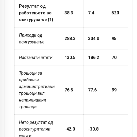
Резултат од
работењето во
38.3
7.4
520
осигурување (1)
Приходи од
288.3
304.0
95
осигурување
Настанати штети
130.5
186.2
70
Трошоци за
прибава и
административни
76.5
77.6
99
трошоци вкл.
неприпишани
трошоци
Нето резултат од
реосигурителни
-42.0
-30.8
услуги