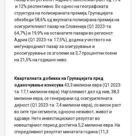
и 12% респективно. Во однос на географската
структура на полисираната премија, Групацијата
обезбеди 58,6% од вкупната полисирана премија на
осигурителниот пазар на Словенија (Q1 2023-та:
64,7%) и 19,9% на останатите пазари во регионот
Адриа (Q1 2023-та: 17,5%), додека учеството на
меѓународниот пазар за осигурување и
реосигурување се зголеми за 3,7 процентни поени
на 21,5% на годишно ниво.
Кварталната добивка на Групацијата пред
оданочување изнесува
43,3 милиони евра (Q1 2023-
та: 17,1 милиони евра). Најголемиот дел од нив, 38,3
милиони евра, се генерирани од осигурителната
дејност (Q1 2023-та: 7,4 милиони евра), со висок раст
во сите три сегменти, односно неживот, живот и
здравје. Нето инвестицискиот резултат во
извештајниот период достигна 5,2 милиони евра. На
споредливиот резултат минатата година (11,3