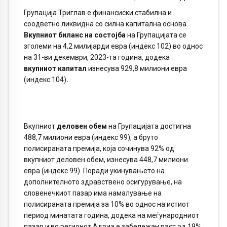
Групација Триглав е финансиски стабилна и
соодветно ликвидна со силна капитална основа.
Вкупниот биланс на состојба
на Групацијата се
зголеми на 4,2 милијарди евра (индекс 102) во однос
на 31-ви декември, 2023-та година, додека
вкупниот капитал
изнесува 929,8 милиони евра
(индекс 104)
.
Вкупниот
деловен обем
на Групацијата достигна
488,7 милиони евра (индекс 99), а бруто
полисираната премија, која сочинува 92% од
вкупниот деловен обем, изнесува 448,7 милиони
евра (индекс 99). Поради укинувањето на
дополнителното здравствено осигурување, на
словенечкиот пазар има намалување на
полисираната премија за 10% во однос на истиот
период минатата година, додека на меѓународниот
пазар и во регионот Адриа е забележан раст од 19%