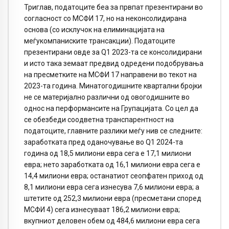
Триглав, податоците беа за првпат презентирани во
согласност со МСФИ 17, но на неконсолидирана
основа (со исклучок на елиминацијата на
меѓукомпаниските трансакции). Податоците
презентирани овде за Q1 2023-та се консолидирани
и исто така земаат предвид одредени подобрувања
на пресметките на МСФИ 17 направени во текот на
2023-та година. Минатогодишните квартални бројки
не се материјално различни од овогодишните во
однос на перформансите на Групацијата. Со цел да
се обезбеди соодветна транспарентност на
податоците, главните разлики меѓу нив се следните:
заработката пред оданочување во Q1 2024-та
година од 18,5 милиони евра сега е 17,1 милиони
евра; нето заработката од 16,1 милиони евра сега е
14,4 милиони евра; останатиот сеопфатен приход од
8,1 милиони евра сега изнесува 7,6 милиони евра; а
штетите од 252,3 милиони евра (пресметани според
МСФИ 4) сега изнесуваат 186,2 милиони евра;
вкупниот деловен обем од 484,6 милиони евра сега