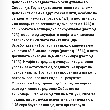
дополнително здравствено осигурување во
Словенија. Групацијата значително го зголеми
деловниот обем на другите сегменти, особено на
сегментот неживот (раст од 12%), a постигна раст
и
на пазарите во регионот Адриа (раст од 14%) и
поширокото меѓународно опкружување (раст од
19%),
воедно одржувајќи ги
својата финансиска
стабилност и силната капитализација.
Заработката на Групацијата пред оданочување
изнесува 43,3 милиони евра (раст од 153%), а нето
добивката изнесува 36,6 милиони евра (раст од
154%). Имајќи ги предвид очекуваните деловни
услови за остатокот од годината, на крајот на
првиот квартал Групацијата проценува дека ќе го
оствари планираниот годишен резултат.
Управниот и Надзорниот одбор предложија на
овогодинешното редовно Собрание на
акционери,
што
ќе се одржи на 4
-ти
јуни
,
2024-та
година, да се одобри исплата на дивиденда од
1,75 евра бруто по акција, што претставува