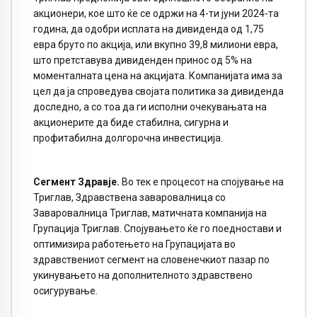
акционери, кое што ќе се одржи на 4-ти јуни 2024-та
година, да одобри исплата на дивиденда од 1,75
евра бруто по акција, или вкупно 39,8 милиони евра,
што претставува дивиденден принос од 5% на
моменталната цена на акцијата. Компанијата има за
цел да ја спроведува својата политика за дивиденда
доследно, а со тоа да ги исполни очекувањата на
акционерите да биде стабилна, сигурна и
профитабилна долгорочна инвестиција.
Сегмент Здравје
.
Во тек е процесот на спојување на
Триглав, Здравствена заваровалница со
Заваровалница Триглав, матичната компанија на
Групација Триглав. Спојувањето ќе го поедностави и
оптимизира работењето на Групацијата во
здравствениот сегмент на словенечкиот пазар по
укинувањето на дополнителното здравствено
осигурување.