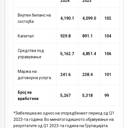
2024
2023
Вкупен биланс на
4,190.1
4,099.0
102
состојба
Капитал
929.8
891.1
104
Средства под
5,162.7
4,851.4
106
управување
Маржа на
241.6
238.4
101
договорна услуга
Број на
5,267
5,318
99
вработени
*Забелешка во однос на споредбениот период од Q1
2023-та година: Во минатогодишното објавување на
резултатите од Q1 2023-та година на Групацијата