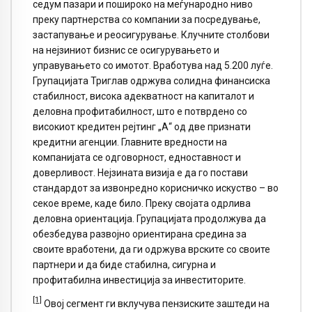
седум пазари и пошироко на меѓународно ниво
преку партнерства со компании за посредување,
застапување и реосигурување. Клучните столбови
на нејзиниот бизнис се осигурувањето и
управувањето со имотот. Вработува над 5.200 луѓе.
Групацијата Триглав одржува солидна финансиска
стабилност, висока адекватност на капиталот и
деловна профитабилност, што е потврдено со
високиот кредитен рејтинг „А“ од две признати
кредитни агенции. Главните вредности на
компанијата се одговорност, едноставност и
доверливост. Нејзината визија е да го постави
стандардот за извонредно корисничко искуство – во
секое време, каде било. Преку својата одрлива
деловна ориентација. Групацијата продолжува да
обезбедува развојно ориентирана средина за
своите вработени, да ги одржува врските со своите
партнери и да биде стабилна, сигурна и
профитабилна инвестиција за инвеститорите.
[1]
Овој сегмент ги вклучува пензиските заштеди на