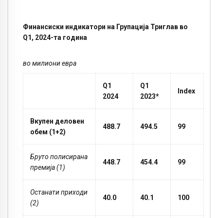
Финансиски индикатори на Групација Триглав во
Q1
,
2024-та година
во милиони евра
Q1
Q1
Index
2024
2023*
Вкупен деловен
488.7
494.5
99
обем
(1+2)
Бруто полисирана
448.7
454.4
99
премија (1)
Останати приходи
40.0
40.1
100
(2)