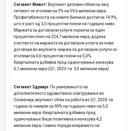
Сегмент Живот:
Вкупниот деловен обем на овој
сегмент се зголеми за 5% на 59,6 милиони евра.
Профитабилноста на новите бизниси достигна 14,9%,
што е раст од 3,5 процентни поени на годишно ниво.
Маржата за договорни услуги порасна за еден
процентен поен на 224,7 милиони евра, додека
учеството на маржата за договорни услуги за нови
договори во вкупната маржа за договорни услуги се
зголеми за 0,6 процентни поени на 5,0%.
Кварталната добивка пред оданочување изнесува
6,1 милиони евра (Q1, 2023-та: 3,5 милиони евра).
Сегмент Здравје:
По укинувањето на
дополнителното здравствено осигурување во
Словенија, вкупниот обем на работа во Q1, 2024-та
година се намали за 90% на годишно ниво на 5,0
милиони евра. Кварталната добивка пред
оданочување беше позитивна и изнесува 4,2
милиони евра, главно поради влијанието на