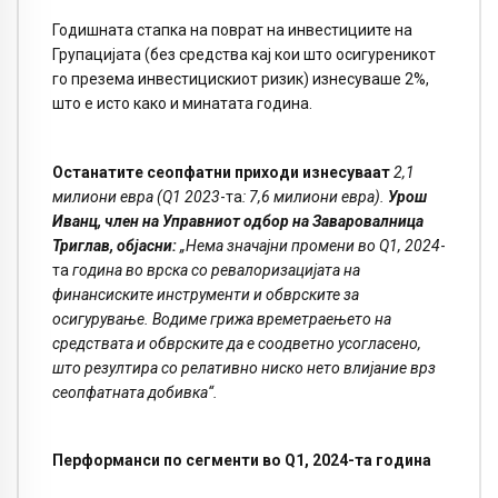
Годишната стапка на поврат на инвестициите на
Групацијата (без средства кај кои што осигуреникот
го презема инвестицискиот ризик) изнесуваше 2%,
што е исто како и минатата година.
Останатите сеопфатни приходи изнесуваат
2,1
милиони евра (Q1 2023
-та
: 7,6 милиони евра).
Урош
Иванц, член на Управниот одбор на Заваровалница
Триглав, објасни:
„Нема значајни промени во Q1
,
2024
-
та
година во врска со ревалоризацијата на
финансиските инструменти и обврските за
осигурување. Водиме грижа времетраењето на
средствата и обврските да е соодветно усогласено,
што резултира со релативно ниско нето влијание врз
сеопфатната добивка“.
Перформанси по сегменти во Q1
,
2024-та година