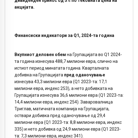
дивиденден принос од 5% по тековната цена на
акцијата.
Финансиски
индикатори за
Q1
,
2024-та
година
Вкупниот деловен обем
на Групацијата во Q1 2024-
та година изнесува 488,7 милиони евра, слично на
истиот период минатата година. Кварталната
добивка на Групацијата
пред оданочување
изнесува 43,3 милиони евра (Q1 2023-та: 17,1
милиони евра, индекс 253), а нето добивката на
Групацијата изнесува 36,6 милиони евра (Q1 2023-та:
14,4 милиони евра, индекс 254). Заваровалница
Триглав, матичната компанија на Групацијата,
оствари добивка пред оданочување од 29,4
милиони евра (Q1 2023-та: 8,8 милиони евра, индекс
335) и нето добивка од 24,9 милиони евра (Q1 2023-
та: 7,3 милиони евра, индекс 341).