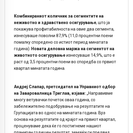
Комбинираниот количник за сегментите на
неживотно и здравствено осигурување
, што ја
покажува профитабилноста на овие два сегмента,
изнесуваше поволни 87,9% (11,0 процентни поени
помалку споредено со истиот период минатата
година).
Новата деловна маржа на сегмент
о
т на
животното осигурување
изнесуваше 14,9%, што е
раст од 3,5 процентни поени во споредба со првиот
квартал минатата година.
Андреј Слапар, претседател на Управниот одбор
на Заваровалница Триглав, изјави:
„Направивме
многу ветувачки почеток оваа година, со
забележително подобрување на резултатите на
Групацијата во однос на минатата година. Врз
основа на резултатите од крајот на првиот квартал,
проценуваме дека ќе го постигнеме нашиот
планиран годишен резултат, земајќи ги предвид