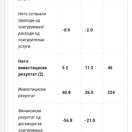
Нето останати
приходи од
осигурување/
-0.9
-2.0
расходи од
осигурителни
услуги
Нето
инвестициски
5.2
11.3
46
резултат
(2)
Инвестициски
60.8
26.0
234
резултат
Финансиски
резултат од
-56.8
-21.0
договори за
осигурување