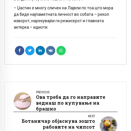
– Џастин е многу сличен на Лајвли по тоа што мора
да биде најпаметната личност во собата – рекол
изворот, нарекувајќи ги режисерот и главната
актерка – идиоти.
PREVIOUS
Ова треба да го направите
веднаш по купување на
брашно
NEXT
Ботаничар објаснува зошто
рабовите на чипсот