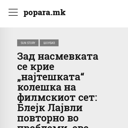
popara.mk
SUN STORY
ШОУБИЗ
Зад насмевката
се крие
„најтешката“
колешка на
филмскиот сет:
Блејк Лајвли
повторно во
проблеми, еве