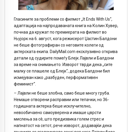
Гласините за проблеми со филмот „It Ends With Us“,
адаптација на најпродаваната книга на Колин Хувер,
почнаа да кружат по премиерата на филмот во
Њујорк на 6. август, кога режисерот Џастин Балдони
не беше фотографиран со неговите колеги од
актерската екипа. DailyMail.com ексклузивно открива
детали од судирите помеѓу Блејк Лајвли и Балдони
за време на снимањето. Изворот тврди дека „сите
малку се плашеле од Блејк“, додека Балдони бил
исмејуван како „разбуден, перформативен
феминист“.
– Лајвли не беше злобна, само беше многу груба.
Немаше отворени расправии или тепачки, но 36-
годишната актерка беше исклучително,
невообичаено самоуверена и имаше цврсти
мислења за сè, што предизвика голем стрес и
напнатост на сетот, рече изворот, додавајќи дека