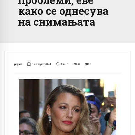
како се однесува
на снимањата
popara
19 август, 2024
1
min
0
0