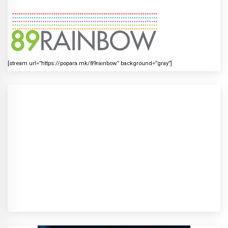
[stream url=”https://popara.mk/89rainbow” background=”gray”]