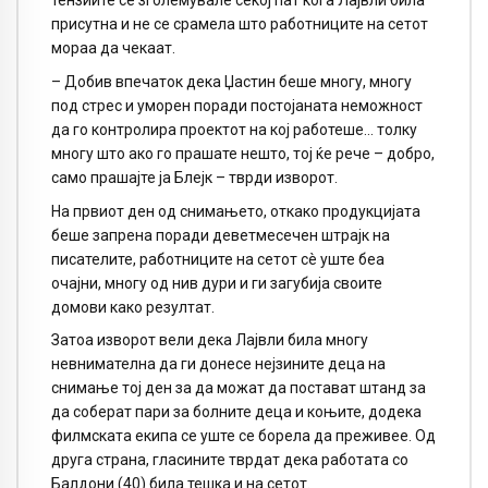
тензиите се зголемувале секој пат кога Лајвли била
присутна и не се срамела што работниците на сетот
мораа да чекаат.
– Добив впечаток дека Џастин беше многу, многу
под стрес и уморен поради постојаната неможност
да го контролира проектот на кој работеше… толку
многу што ако го прашате нешто, тој ќе рече – добро,
само прашајте ја Блејк – тврди изворот.
На првиот ден од снимањето, откако продукцијата
беше запрена поради деветмесечен штрајк на
писателите, работниците на сетот сè уште беа
очајни, многу од нив дури и ги загубија своите
домови како резултат.
Затоа изворот вели дека Лајвли била многу
невнимателна да ги донесе нејзините деца на
снимање тој ден за да можат да постават штанд за
да соберат пари за болните деца и коњите, додека
филмската екипа се уште се борела да преживее. Од
друга страна, гласините тврдат дека работата со
Балдони (40) била тешка и на сетот.