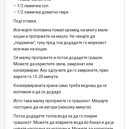
– 1/2 лажичка сол
– 1/2 лажичка доматно пире
Подготовка:
Исечкајте половина помал кромид на многу мали
коцки и пропржете на масло. Не чекајте да
„порумени“, туку пред тоа додадете го морковот
исечкан на коцки.
Сè малку пропржете и потоа додадете грашок.
Можете да користите свеж, замрзнат или
конзервиран. Ако одлучите да го замрзнете, прво
варете го 15-20 минути.
Конзервираната храна само треба веднаш да се
исплакне и да се додаде.
Исто така малку пропржете го грашокот. Мешајте
постојано да не изгори (неколку минути).
Потоа додадете топла вода за да го покрие
грашокот. Можете да зовриете вода во бокал и да ја
чувате настрана за истурање. Можете да користите