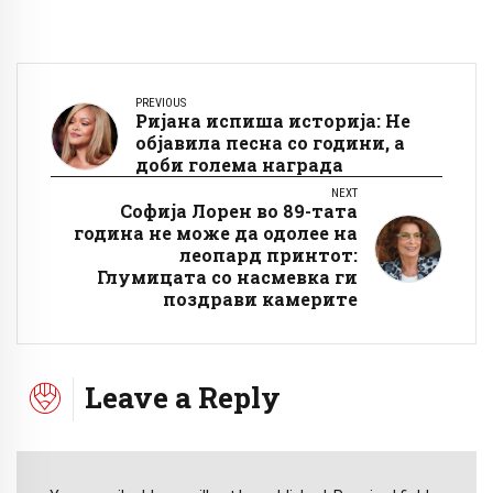
PREVIOUS
Ријана испиша историја: Не
објавила песна со години, а
доби голема награда
NEXT
Софија Лорен во 89-тата
година не може да одолее на
леопард принтот:
Глумицата со насмевка ги
поздрави камерите
Leave a Reply