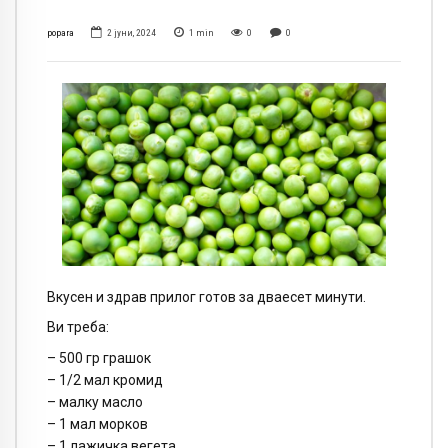
popara
2 јуни, 2024
1
min
0
0
Вкусен и здрав прилог готов за дваесет минути.
Ви треба:
– 500 гр грашок
– 1/2 мал кромид
– малку масло
– 1 мал морков
– 1 лажичка вегета