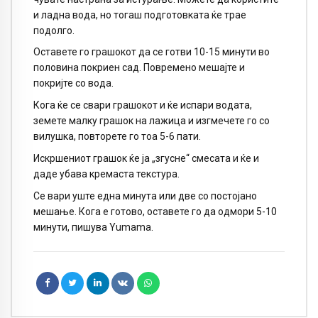
и ладна вода, но тогаш подготовката ќе трае
подолго.
Оставете го грашокот да се готви 10-15 минути во
половина покриен сад. Повремено мешајте и
покријте со вода.
Кога ќе се свари грашокот и ќе испари водата,
земете малку грашок на лажица и изгмечете го со
вилушка, повторете го тоа 5-6 пати.
Искршениот грашок ќе ја „згусне“ смесата и ќе и
даде убава кремаста текстура.
Се вари уште една минута или две со постојано
мешање. Кога е готово, оставете го да одмори 5-10
минути, пишува Yumama.