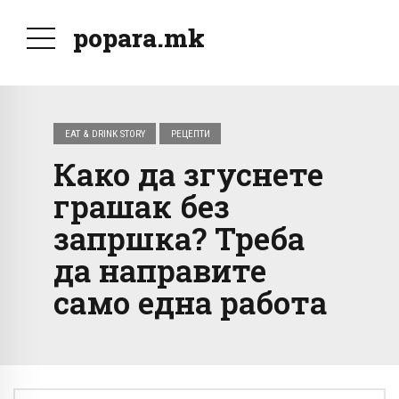
popara.mk
EAT & DRINK STORY
РЕЦЕПТИ
Како да згуснете
грашак без
запршка? Треба
да направите
само една работа