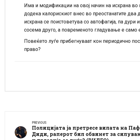
Има и модификации на овој начин на исхрана во 
додека калорискиот внес во преостанатите два де
исхрана се поистоветува со автофагија, па дури и
сосема друго, а повременото гладување е само е
Повеќето луѓе прибегнуваат кон периодично пост
право?
PREVIOUS
Полицијата ја претресе вилата на Паф
Диди, раперот бил обвинет за силува