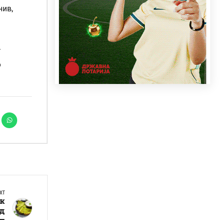
нив,
.
о
XT
ок
од