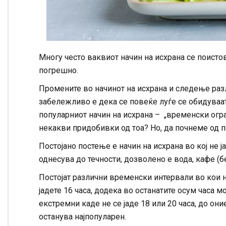
Многу често ваквиот начин на исхрана се поистове
погрешно.
Промените во начинот на исхрана и следење раз
забележливо е дека се повеќе луѓе се обидуваат
популарниот начин на исхрана – „временски огр
некакви придобивки од тоа? Но, да почнеме од п
Постојано постење е начин на исхрана во кој не 
однесува до течности, дозволено е вода, кафе (бе
Постојат различни временски интервали во кои н
јадете 16 часа, додека во останатите осум часа м
екстремни каде не се јаде 18 или 20 часа, до оние
останува најпопуларен.