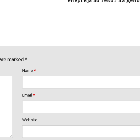
енергија во текот на ден
 are marked *
Name
*
Email
*
Website