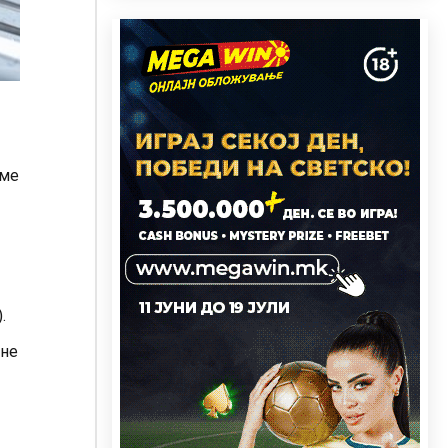
еме
.
 не