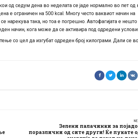
кои од седум дена во неделата се јаде нормално во пет од 
на е ограничен на 500 kcal. Многу често ваквиот начин на
 се нарекува така, но тоа е погрешно. Автофагијата е нешто
ден начин, кога може да се активира под одредени услови
ење со цел да изгубат одреден број килограми. Дали се в
NE
Зелени палачинки за појад
ње
поразлични од сите други! Ќе пукате 