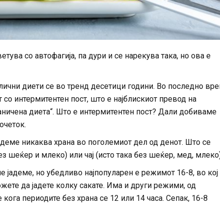
тува со автофагија, па дури и се нарекува така, но ова е
лични диети се во тренд десетици години. Во последно вр
 со интермитентен пост, што е најблискиот превод на
аничена диета“. Што е интермитентен пост? Дали добиваме
очеток.
јадеме никаква храна во поголемиот дел од денот. Што се
з шеќер и млеко) или чај (исто така без шеќер, мед, млеко)
е јадеме, но убедливо најпопуларен е режимот 16-8, во кој
ожете да јадете колку сакате. Има и други режими, од
 кога периодите без храна се 12 или 14 часа. Сепак, 16-8