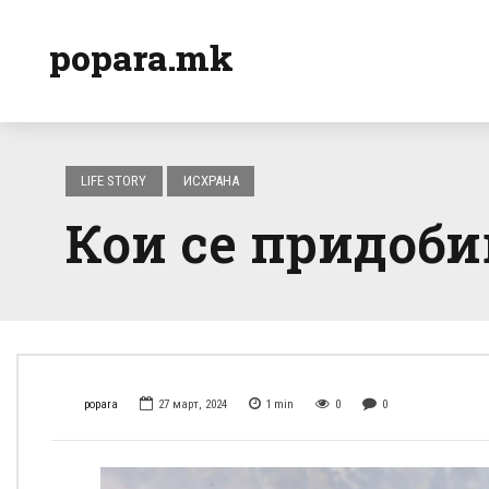
popara.mk
LIFE STORY
ИСХРАНА
Кои се придоби
popara
27 март, 2024
1
min
0
0