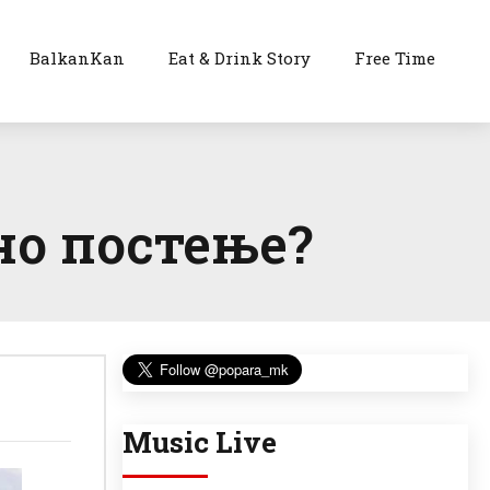
BalkanKan
Eat & Drink Story
Free Time
но постење?
Music Live