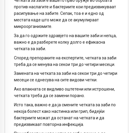
Четката за заби е вашето прво оружје во борбата
против наслагите и бактериите кои предизвикуваат
расипување на забите. Сепак, тоа е и едно од
местата каде што може да се акумулираат
микроорганизмите.
За да го одржите здравјето на вашите заби и непца,
важно е да разберете колку долго е ефикасна
четката за заби.
Според препораките на експертите, четката за заби
треба да се менува на секои три до четири месеци.
Замената на четката за заби на секои три до четири
месеци се однесува на сите видови четки.
Ако влакната се видливо оштетени или истрошени,
четката треба да се замени порано.
Исто така, важно е да ја смените четката за заби по
некоја болест како настинка или грип, бидејќи
бактериите можат да останат на четката и да
предизвикаат повторна инфекција.