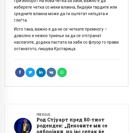
При изборот на нова четка за заби, важно е да
изберете четка со меки влакна, бидејќи тврдите или
средните влакна може да ги оштетат непцата и
глеѓта.
Исто така, важно е да не се четкате премногу –
доволно е нежно триење за да се отстранат
наслагите, додека пастата за заби со флуор го прави
останатото, пишува Крстарица.
PREVIOUS
Род Стјуарт пред 80-тиот
роденден: „Деновите ми се
одбројани, но јас сепак ќе