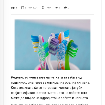
popara
31 јули, 2024
1
min
0
0
Редовното менување на четката за заби е од
суштинско значење за оптимална орална хигиена.
Кога влакната ќе се истрошат, четката ја губи
својата ефикасност во чистењето на забите, што
може да влијае на здравјето на забите и непцата.