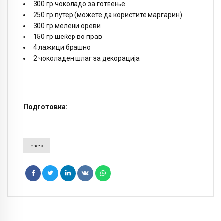
300 гр чоколадо за готвење
250 гр путер (можете да користите маргарин)
300 гр мелени ореви
150 гр шеќер во прав
4 лажици брашно
2 чоколаден шлаг за декорација
Подготовка:
Topvest