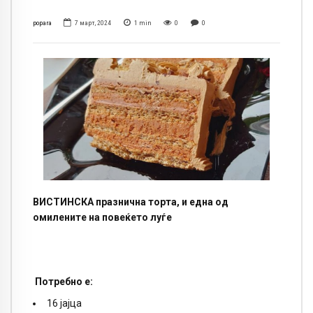
popara
7 март, 2024
1
min
0
0
ВИСТИНСКА празнична торта, и една од
омилените на повеќето луѓе
Потребно е:
16 јајца