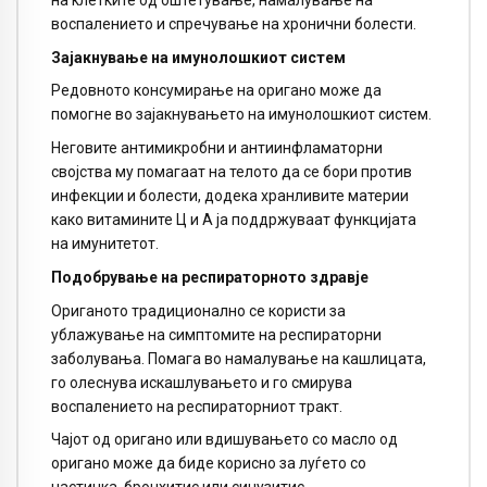
воспалението и спречување на хронични болести.
Зајакнување на имунолошкиот систем
Редовното консумирање на оригано може да
помогне во зајакнувањето на имунолошкиот систем.
Неговите антимикробни и антиинфламаторни
својства му помагаат на телото да се бори против
инфекции и болести, додека хранливите материи
како витамините Ц и А ја поддржуваат функцијата
на имунитетот.
Подобрување на респираторното здравје
Ориганото традиционално се користи за
ублажување на симптомите на респираторни
заболувања. Помага во намалување на кашлицата,
го олеснува искашлувањето и го смирува
воспалението на респираторниот тракт.
Чајот од оригано или вдишувањето со масло од
оригано може да биде корисно за луѓето со