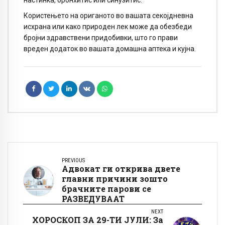
настинка, бронхитис или синузитис.
Користењето на ориганото во вашата секојдневна
исхрана или како природен лек може да обезбеди
бројни здравствени придобивки, што го прави
вреден додаток во вашата домашна аптека и кујна.
PREVIOUS
Адвокат ги открива двете
главни причини зошто
брачните парови се
РАЗВЕДУВААТ
NEXT
ХОРОСКОП ЗА 29-ТИ ЈУЛИ: За