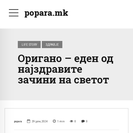
popara.mk
LIFE STORY
ЗДРАВЈЕ
Оригано – еден од
најздравите
зачини на светот
popara
29 јули, 2024
1
min
0
0