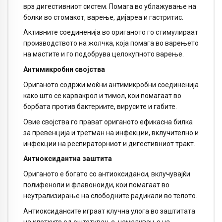
врз дигестивниот систем. Помага во ублажување на
болки во стомакот, варење, дијареа и гастритис.
Активните соединенија во ориганото го стимулираат
производството на жолчка, која помага во варењето
на мастите и го подобрува целокупното варење.
Антимикробни својства
Ориганото содржи моќни антимикробни соединенија
како што се карвакрол и тимол, кои помагаат во
борбата против бактериите, вирусите и габите.
Овие својства го прават ориганото ефикасна билка
за превенција и третман на инфекции, вклучително и
инфекции на респираторниот и дигестивниот тракт.
Антиоксидантна заштита
Ориганото е богато со антиоксиданси, вклучувајќи
полифеноли и флавоноиди, кои помагаат во
неутрализирање на слободните радикали во телото.
Антиоксидансите играат клучна улога во заштитата
на клетките од оштетување, намалување на