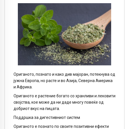
Ориганото, познато и како див мајоран, потекнува од
јужна Европа, но расте и во Азија, Северна Америка
и Африка.
Ориганото е растение богато со хранливи и лековити
својства, кое може да ни даде многу повеќе од
добриот вкус на пицата.
Поддршка за дигестивниот систем
Ориганото е познато по своите позитивни ефекти