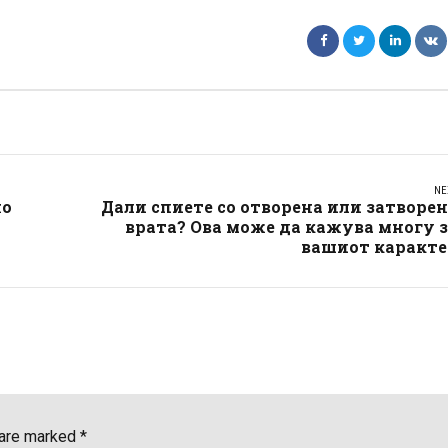
NE
но
Дали спиете со отворена или затворе
врата? Ова може да кажува многу 
вашиот каракте
 are marked *