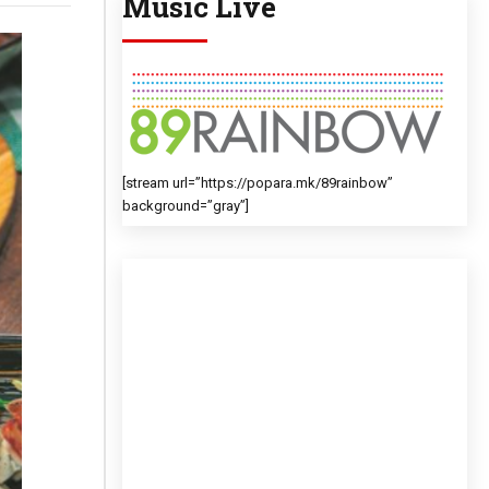
Music Live
[stream url=”https://popara.mk/89rainbow”
background=”gray”]