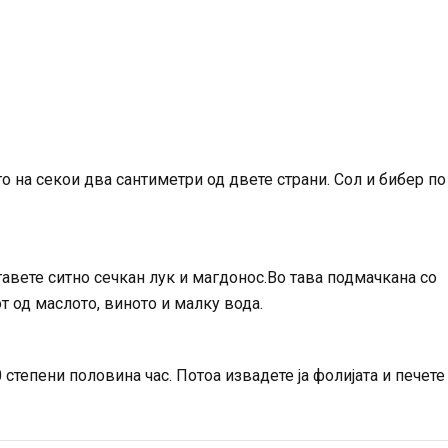
го на секои два сантиметри од двете страни. Сол и бибер по
тавете ситно сечкан лук и магдонос.Во тава подмачкана со
от од маслото, виното и малку вода.
 степени половина час. Потоа извадете ја фолијата и печете