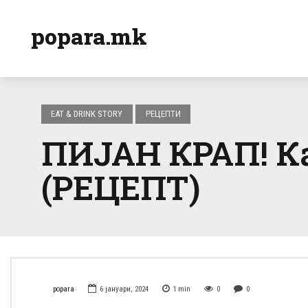
popara.mk
EAT & DRINK STORY
РЕЦЕПТИ
ПИЈАН КРАП! Ка
(РЕЦЕПТ)
popara
6 јануари, 2024
1
min
0
0