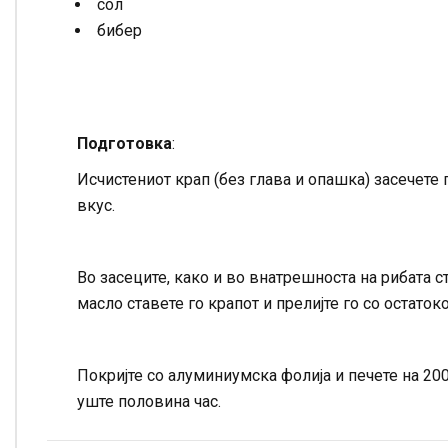
сол
бибер
Подготовка
:
Исчистениот крап (без глава и опашка) засечете 
вкус.
Во засеците, како и во внатрешноста на рибата с
масло ставете го крапот и прелијте го со остаток
Покријте со алуминиумска фолија и печете на 200
уште половина час.