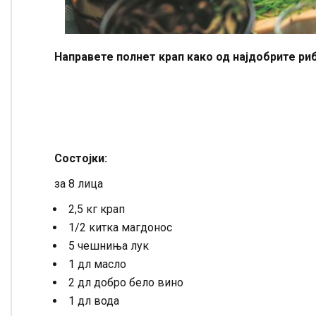
Направете полнет крап како од најдобрите ри
Состојки:
за 8 лица
2,5 кг крап
1/2 китка магдонос
5 чешниња лук
1 дл масло
2 дл добро бело вино
1 дл вода