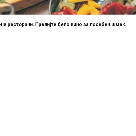
бни ресторани.
Прелијте
бело вино за посебен
шмек
.