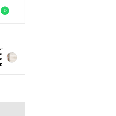
XT
на
за
р