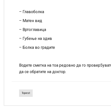
– Главоболка
– Mатен вид
– Вртоглавица
– Губење на здив
– Болка во градите
Водете сметка на тоа редовно да го провер5ува
да се обратите на доктор.
Topvest