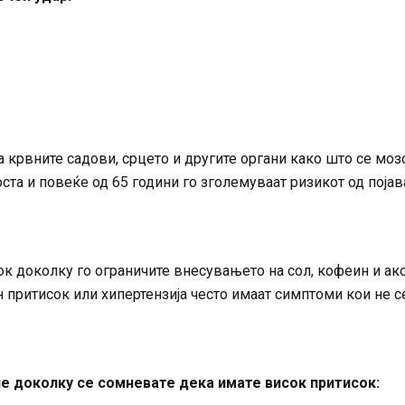
крвните садови, срцето и другите органи како што се моз
оста и повеќе од 65 години го зголемуваат ризикот од појав
к доколку го ограничите внесувањето на сол, кофеин и ак
н притисок или хипертензија често имаат симптоми кои не с
е доколку се сомневате дека имате висок притисок: