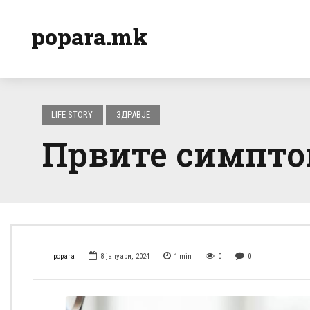
popara.mk
LIFE STORY
ЗДРАВЈЕ
Првите симпто
popara
8 јануари, 2024
1
min
0
0