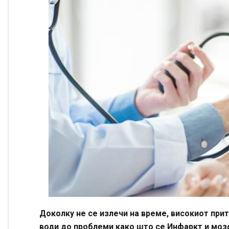
Доколку не се излечи на време, високиот при
води до проблеми како што се Инфаркт и моз