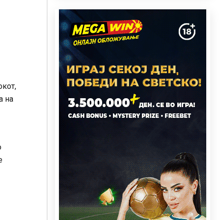
окот,
а на
о
е