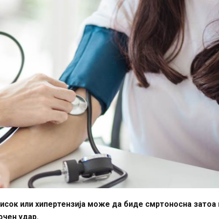
тисок или хипертензија може да биде смртоносна затоа
очен удар.