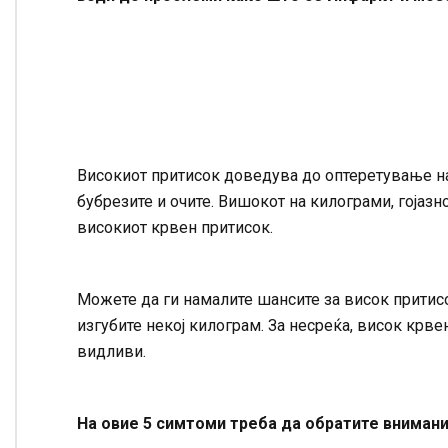
Високиот притисок доведува до оптеретување на 
бубрезите и очите. Вишокот на килограми, гојазн
високиот крвен притисок.
Можете да ги намалите шансите за висок притисо
изгубите некој килограм. За несреќа, висок крве
видливи.
На овие 5 симтоми треба да обратите внимани