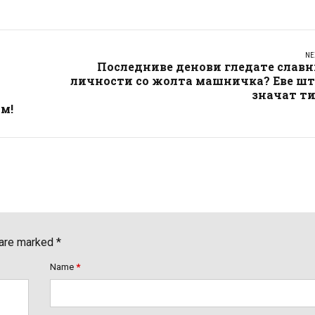
NE
Последниве денови гледате славн
личности со жолта машничка? Еве шт
значат ти
м!
 are marked *
Name
*