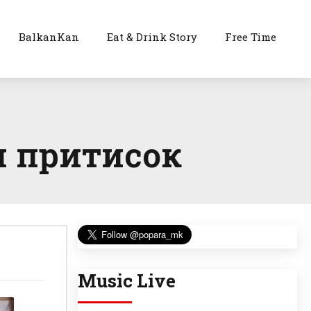
BalkanKan
Eat & Drink Story
Free Time
н притисок
Music Live