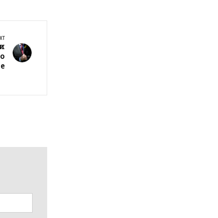
XT
и
о
е