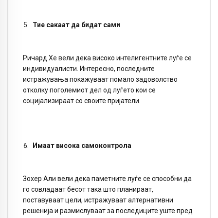
Тие сакаат да бидат сами
Ричард Хе вели дека високо интелигентните луѓе се
индивидуалисти. Интересно, последните
истражувања покажуваат помало задоволство
отколку поголемиот дел од луѓето кои се
социјализираат со своите пријатели.
Имаат висока самоконтрола
Зохер Али вели дека паметните луѓе се способни да
го совладаат бесот така што планираат,
поставуваат цели, истражуваат алтернативни
решенија и размислуваат за последиците уште пред