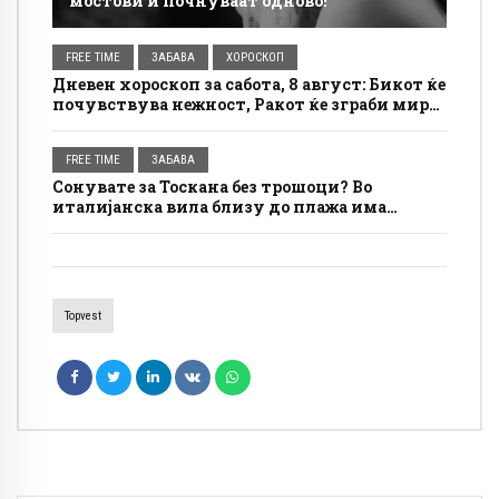
мостови и почнуваат одново!
FREE TIME
ЗАБАВА
ХОРОСКОП
Дневен хороскоп за сабота, 8 август: Бикот ќе
почувствува нежност, Ракот ќе зграби мир
за себе
FREE TIME
ЗАБАВА
Сонувате за Тоскана без трошоци? Во
италијанска вила близу до плажа има
бесплатно сместување, а условите се
едноставни
Topvest