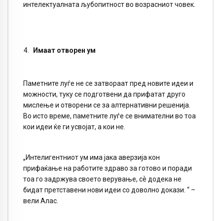
интелектуалната љубопитност во возрасниот човек.
Имаат отворен ум
Паметните луѓе не се затвораат пред новите идеи и
можности, туку се подготвени да прифатат друго
мислење и отворени се за алтернативни решенија.
Во исто време, паметните луѓе се внимателни во тоа
кои идеи ќе ги усвојат, а кои не.
„Интелигентниот ум има јака аверзија кон
прифаќање на работите здраво за готово и поради
тоа го задржува своето верување, сѐ додека не
бидат претставени нови идеи со доволно докази. “ –
вели Алас.