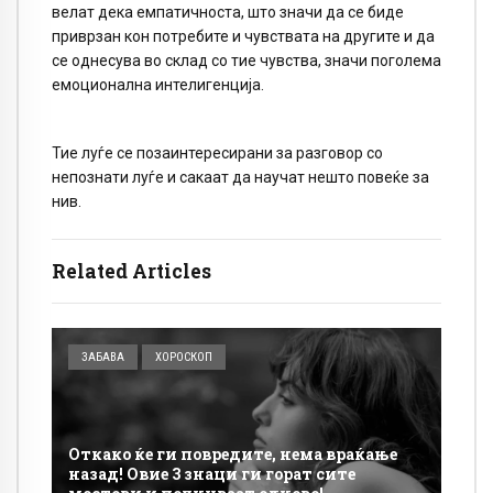
велат дека емпатичноста, што значи да се биде
приврзан кон потребите и чувствата на другите и да
се однесува во склад со тие чувства, значи поголема
емоционална интелигенција.
Тие луѓе се позаинтересирани за разговор со
непознати луѓе и сакаат да научат нешто повеќе за
нив.
Related Articles
ЗАБАВА
ХОРОСКОП
Откако ќе ги повредите, нема враќање
назад! Овие 3 знаци ги горат сите