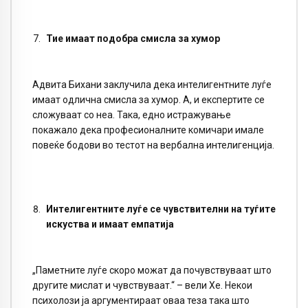
Тие имаат подобра смисла за хумор
Адвита Бихани заклучила дека интелигентните луѓе
имаат одлична смисла за хумор. А, и експертите се
сложуваат со неа. Така, едно истражување
покажало дека професионалните комичари имале
повеќе бодови во тестот на вербална интелигенција.
Интелигентните луѓе се чувствителни на туѓите
искуства и имаат емпатија
„Паметните луѓе скоро можат да почувствуваат што
другите мислат и чувствуваат.“ – вели Хе. Некои
психолози ја аргументираат оваа теза така што