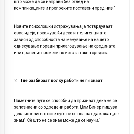
што може да се направи без оглед на
компликациите и препреките поставени пред нив.“
Новите психолошки истражувања ја потврдуваат
оваа идеја, покажувајќи дека интелигенцијата
зависи од способноста на менување на нашето
однесување поради прилагодување на средината
или правење промени во истата таква средина.
Тие разбираат колку работи не ги знаат
Паметните луѓе се способни да признаат дека не се
запознаени со одредени работи. Џим Винер пишува
дека интелигентните луѓе не се плашат да кажат „не
знам”. Сѐ што не се знае може да се научи.“