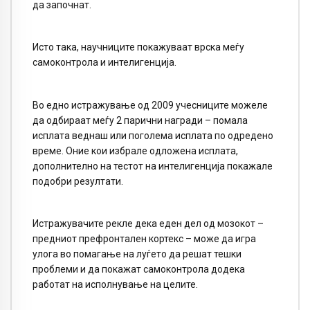
да започнат.
Исто така, научниците покажуваат врска меѓу
самоконтрола и интелигенција.
Во едно истражување од 2009 учесниците можеле
да одбираат меѓу 2 парични награди – помала
исплата веднаш или поголема исплата по одредено
време. Оние кои избрале одложена исплата,
дополнително на тестот на интелигенција покажале
подобри резултати.
Истражувачите рекле дека еден дел од мозокот –
предниот префронтален кортекс – може да игра
улога во помагање на луѓето да решат тешки
проблеми и да покажат самоконтрола додека
работат на исполнување на целите.