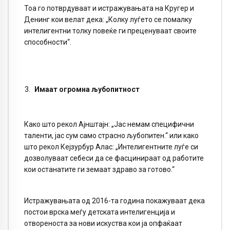
Тоа го потврдуваат и истражувањата на Кругер и
Денинг кои велат дека: „Колку луѓето се помалку
интелигентни толку повеќе ги преценуваат своите
способности“.
Имаат огромна љубопитност
Како што рекол Ајнштајн: „Јас немам специфични
таленти, јас сум само страсно љубопитен.“ или како
што рекол Кејзурбур Алас: „Интелигентните луѓе си
дозволуваат себеси да се фасцинираат од работите
кои останатите ги земаат здраво за готово.“
Истражувањата од 2016-та година покажуваат дека
постои врска меѓу детската интелигенција и
отвореноста за нови искуства кои ја опфаќаат