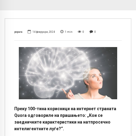
popara
14 февруари, 2024
1
min
0
0
Преку 100-тина корисници на интернет страната
Quorа одговориле на прашањето: „Кои се
заедничките карактеристики на натпросечно
интелигентните луѓе?“.