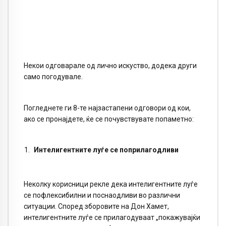
Некои одговарале од лично искуство, додека други
само погодувале.
Погледнете ги 8-те најзастапени одговори од кои,
ако се пронајдете, ќе се почувствувате попаметно:
Интелигентните луѓе се поприлагодливи
Неколку корисници рекле дека интелигентните луѓе
се пофлексибилни и поснаодливи во различни
ситуации. Според зборовите на Дон Хамет,
интелигентните луѓе се прилагодуваат „покажувајќи