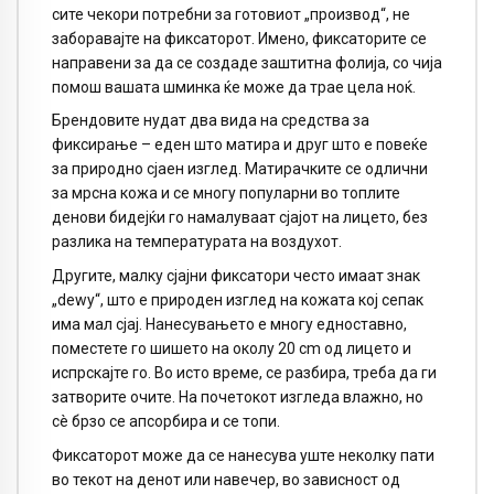
сите чекори потребни за готовиот „производ“, не
заборавајте на фиксаторот. Имено, фиксаторите се
направени за да се создаде заштитна фолија, со чија
помош вашата шминка ќе може да трае цела ноќ.
Брендовите нудат два вида на средства за
фиксирање – еден што матира и друг што е повеќе
за природно сјаен изглед. Матирачките се одлични
за мрсна кожа и се многу популарни во топлите
денови бидејќи го намалуваат сјајот на лицето, без
разлика на температурата на воздухот.
Другите, малку сјајни фиксатори често имаат знак
„dewy“, што е природен изглед на кожата кој сепак
има мал сјај. Нанесувањето е многу едноставно,
поместете го шишето на околу 20 cm од лицето и
испрскајте го. Во исто време, се разбира, треба да ги
затворите очите. На почетокот изгледа влажно, но
сè брзо се апсорбира и се топи.
Фиксаторот може да се нанесува уште неколку пати
во текот на денот или навечер, во зависност од