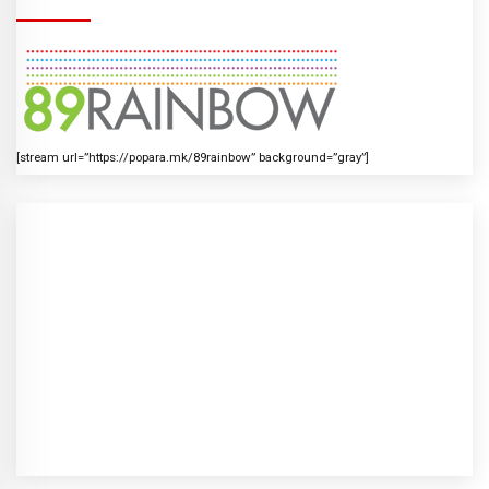
[stream url=”https://popara.mk/89rainbow” background=”gray”]