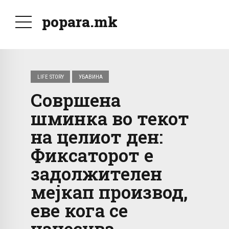
popara.mk
LIFE STORY
УБАВИНА
Совршена
шминка во текот
на целиот ден:
Фиксаторот е
задолжителен
мејкап производ,
еве кога се
нанесува