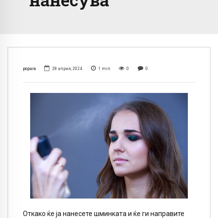
popara
28 април, 2024
1
min
0
0
Откако ќе ја нанесете шминката и ќе ги направите