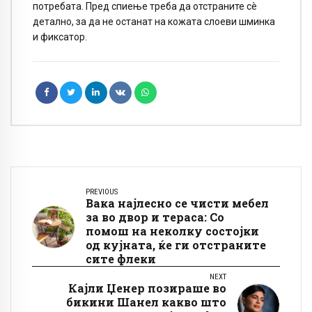
потребата. Пред спиење треба да отстраните сè
детално, за да не останат на кожата слоеви шминка
и фиксатор.
PREVIOUS
Вака најлесно се чисти мебел
за во двор и тераса: Со
помош на неколку состојки
од кујната, ќе ги отстраните
сите флеки
NEXT
Кајли Џенер позираше во
бикини Шанел какво што