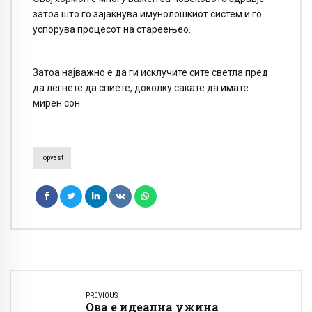
затоа што го зајакнува имунолошкиот систем и го
успорува процесот на стареењео.
Затоа најважно е да ги исклучите сите светла пред
да легнете да спиете, доколку сакате да имате
мирен сон.
Topvest
PREVIOUS
Ова е идеална ужина