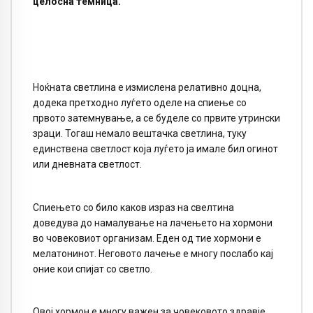
целосна темница.
Ноќната светлина е измислена релативно доцна,
додека претходно луѓето оделе на спиење со
првото затемнување, а се буделе со првите утрински
зраци. Тогаш немало вештачка светлина, туку
единствена светлост која луѓето ја имале бил огинот
или дневната светлост.
Спиењето со било каков израз на свелтина
доведува до намалување на лачењето на хормони
во човековиот организам. Еден од тие хормони е
мелатонинот. Неговото лачење е многу послабо кај
оние кои спијат со светло.
Овој хормон е многу важен за човековото здравје