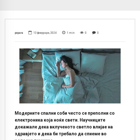
popara
13 февруари, 2024
1
min
0
0
Модерните спални соби често се преполни со
електроника која ноќе свети. Научниците
докажале дека вклученото светло влијае на
здравјето и дека би требало да спиеме во