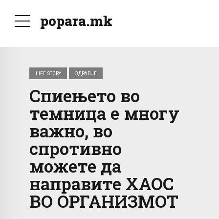
popara.mk
LIFE STORY
ЗДРАВЈЕ
Спиењето во
темница е многу
важно, во
спротивно
можете да
направите ХАОС
ВО ОРГАНИЗМОТ