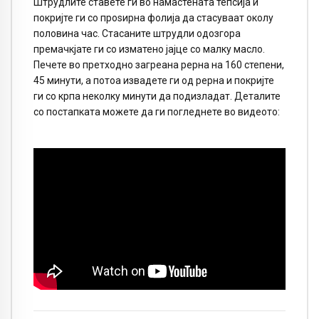
Штрудлите ставете ги во намастената тепсија и
покријте ги со проѕирна фолија да стасуваат околу
половина час. Стасаните штрудли одозгора
премачкјате ги со изматено јајце со малку масло.
Печете во претходно загреана рерна на 160 степени,
45 минути, а потоа извадете ги од рерна и покријте
ги со крпа неколку минути да подизладат. Деталите
со постапката можете да ги погледнете во видеото: