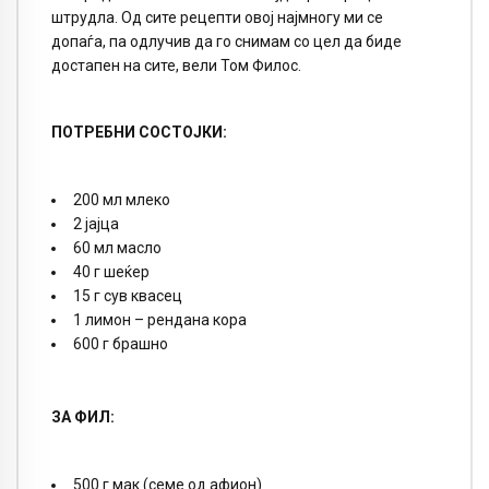
штрудла. Од сите рецепти овој најмногу ми се
допаѓа, па одлучив да го снимам со цел да биде
достапен на сите, вели Том Филос.
ПОТРЕБНИ СОСТОЈКИ:
200 мл млеко
2 јајца
60 мл масло
40 г шеќер
15 г сув квасец
1 лимон – рендана кора
600 г брашно
ЗА ФИЛ:
500 г мак (семе од афион)