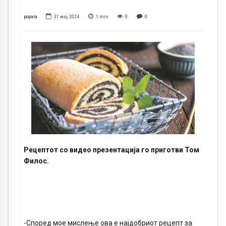
popara
31 мај, 2024
1
min
0
0
Рецептот со видео презентација го приготви Том
Филос.
-Според мое мислење ова е најдобриот рецепт за