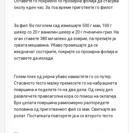
Оставете го покриено со проѕирна фолија да стасува
околу еден час. За тоа време пригответе го филот.
За фил: Во поголем сад измешајте 500 г мак, 100 г
шеќер со 20 г ванилин шеќер и 20 г пченичен гриз. На
оган ставете 380 мл млеко да зоврие, па прелијте ја
сувата мешавина. Убаво промешајте да се
изедначат состојките, покријте со проѕирна фолија и
оставете да излади.
Голем плех од рерна убаво намастете го со путер.
Стасаното тесто малку премесете го на набрашнета
површина и поделете го на два дела. Од секој дел
развлечете правоаголна кора со помош на оклагија.
Врз целата површина рамномерно распоредете
половина од приготвениот фил со мак. Свиткајте во
ролат. Постапката повторете ја и со второто тесто.