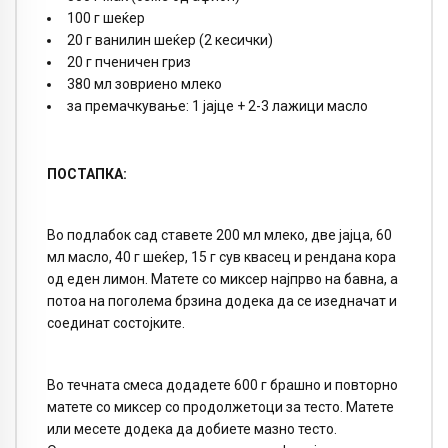
100 г шеќер
20 г ванилин шеќер (2 кесички)
20 г пченичен гриз
380 мл зовриено млеко
за премачкување: 1 јајце + 2-3 лажици масло
ПОСТАПКА:
Во подлабок сад ставете 200 мл млеко, две јајца, 60
мл масло, 40 г шеќер, 15 г сув квасец и рендана кора
од еден лимон. Матете со миксер најпрво на бавна, а
потоа на поголема брзина додека да се изедначат и
соединат состојките.
Во течната смеса додадете 600 г брашно и повторно
матете со миксер со продолжетоци за тесто. Матете
или месете додека да добиете мазно тесто.